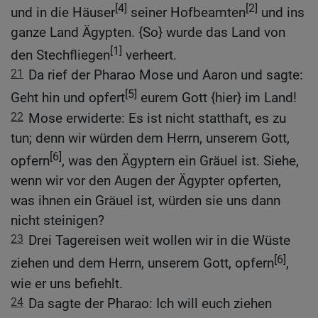
[4]
[2]
und in die Häuser
seiner Hofbeamten
und ins
ganze Land Ägypten. {So} wurde das Land von
[1]
den Stechfliegen
verheert.
21
Da rief der Pharao Mose und Aaron und sagte:
[5]
Geht hin und opfert
eurem Gott {hier} im Land!
22
Mose erwiderte: Es ist nicht statthaft, es zu
tun; denn wir würden dem Herrn, unserem Gott,
[6]
opfern
, was den Ägyptern ein Gräuel ist. Siehe,
wenn wir vor den Augen der Ägypter opferten,
was ihnen ein Gräuel ist, würden sie uns dann
nicht steinigen?
23
Drei Tagereisen weit wollen wir in die Wüste
[6]
ziehen und dem Herrn, unserem Gott, opfern
,
wie er uns befiehlt.
24
Da sagte der Pharao: Ich will euch ziehen