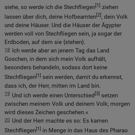
[1]
siehe, so werde ich die Stechfliegen
ziehen
[2]
lassen über dich, deine Hofbeamten
, dein Volk
und deine Häuser. Und die Häuser der Ägypter
werden voll von Stechfliegen sein, ja sogar der
Erdboden, auf dem sie {stehen}.
18
Ich werde aber an jenem Tag das Land
Goschen, in dem sich mein Volk aufhält,
besonders behandeln, sodass dort keine
[1]
Stechfliegen
sein werden, damit du erkennst,
dass ich, der Herr, mitten im Land bin.
19
[3]
Und ich werde einen Unterschied
setzen
zwischen meinem Volk und deinem Volk; morgen
wird dieses Zeichen geschehen.«
20
Und der Herr machte es so: Es kamen
[1]
Stechfliegen
in Menge in das Haus des Pharao