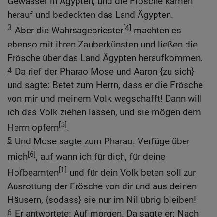
Gewässer in Ägypten, und die Frösche kamen
herauf und bedeckten das Land Ägypten.
3
[4]
Aber die Wahrsagepriester
machten es
ebenso mit ihren Zauberkünsten und ließen die
Frösche über das Land Ägypten heraufkommen.
4
Da rief der Pharao Mose und Aaron {zu sich}
und sagte: Betet zum Herrn, dass er die Frösche
von mir und meinem Volk wegschafft! Dann will
ich das Volk ziehen lassen, und sie mögen dem
[5]
Herrn opfern
.
5
Und Mose sagte zum Pharao: Verfüge über
[6]
mich
, auf wann ich für dich, für deine
[1]
Hofbeamten
und für dein Volk beten soll zur
Ausrottung der Frösche von dir und aus deinen
Häusern, {sodass} sie nur im Nil übrig bleiben!
6
Er antwortete: Auf morgen. Da sagte er: Nach