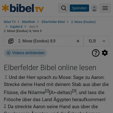
Spenden
Me
Bibel TV
Bibelthek
Elberfelder Bibel
2. Mose (Exodus)
Kapitel 8
Vers 9
2. Mose (Exodus) 8, Vers 9
Videos einblenden
Elberfelder Bibel online lesen
1
Und der Herr sprach zu Mose: Sage zu Aaron:
Strecke deine Hand mit deinem Stab aus über die
[2]
[3]
Flüsse, die Nilarme
[A>-deltas)
, und lass die
Frösche über das Land Ägypten heraufkommen!
2
Da streckte Aaron seine Hand aus über die