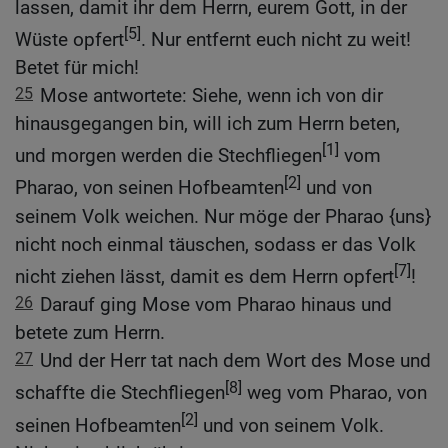
lassen, damit ihr dem Herrn, eurem Gott, in der
[5]
Wüste opfert
. Nur entfernt euch nicht zu weit!
Betet für mich!
25
Mose antwortete: Siehe, wenn ich von dir
hinausgegangen bin, will ich zum Herrn beten,
[1]
und morgen werden die Stechfliegen
vom
[2]
Pharao, von seinen Hofbeamten
und von
seinem Volk weichen. Nur möge der Pharao {uns}
nicht noch einmal täuschen, sodass er das Volk
[7]
nicht ziehen lässt, damit es dem Herrn opfert
!
26
Darauf ging Mose vom Pharao hinaus und
betete zum Herrn.
27
Und der Herr tat nach dem Wort des Mose und
[8]
schaffte die Stechfliegen
weg vom Pharao, von
[2]
seinen Hofbeamten
und von seinem Volk.