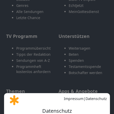
Genres
EchtJetzt
Alle Sendungen
MeinGottesdienst
Letzte Chance
TV Programm
Unterstützen
Programmübersicht
Weitersagen
Tipps der Redaktion
Beten
Sendungen von A-Z
Spenden
Programmheft
Testamentsspende
kostenlos anfordern
Botschafter werden
Themen
Apps & Angebote
Gott und Bibel erklärt
Newsletter
Feiertage
Mobile App