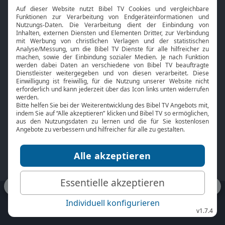
Interviews
Kids App
Neuigkeiten
Smart TV
HbbTV
Bibelthek Online-Bibel
Nächster Gottesdienst
Bibel TV
Service
Über uns
Kontakt
Jobs
TV-Empfang
Presse
FAQ
Mediadaten
bibeltv.de:
Impressum
Datenschutz
Nutzungsbedingungen
Fakten Bibel TV App