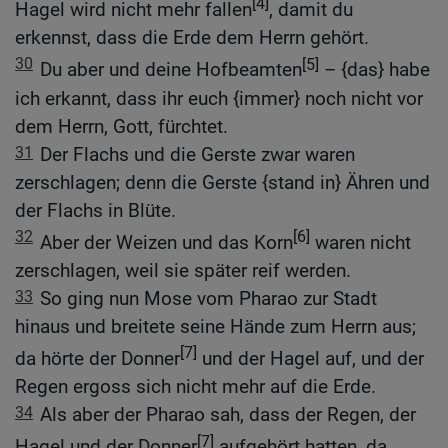
[4]
Hagel wird nicht mehr fallen
, damit du
erkennst, dass die Erde dem Herrn gehört.
30
[5]
Du aber und deine Hofbeamten
– {das} habe
ich erkannt, dass ihr euch {immer} noch nicht vor
dem Herrn, Gott, fürchtet.
31
Der Flachs und die Gerste zwar waren
zerschlagen; denn die Gerste {stand in} Ähren und
der Flachs in Blüte.
32
[6]
Aber der Weizen und das Korn
waren nicht
zerschlagen, weil sie später reif werden.
33
So ging nun Mose vom Pharao zur Stadt
hinaus und breitete seine Hände zum Herrn aus;
[7]
da hörte der Donner
und der Hagel auf, und der
Regen ergoss sich nicht mehr auf die Erde.
34
Als aber der Pharao sah, dass der Regen, der
[7]
Hagel und der Donner
aufgehört hatten, da