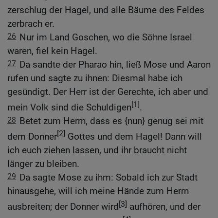
zerschlug der Hagel, und alle Bäume des Feldes
zerbrach er.
26
Nur im Land Goschen, wo die Söhne Israel
waren, fiel kein Hagel.
27
Da sandte der Pharao hin, ließ Mose und Aaron
rufen und sagte zu ihnen: Diesmal habe ich
gesündigt. Der Herr ist der Gerechte, ich aber und
[1]
mein Volk sind die Schuldigen
.
28
Betet zum Herrn, dass es {nun} genug sei mit
[2]
dem Donner
Gottes und dem Hagel! Dann will
ich euch ziehen lassen, und ihr braucht nicht
länger zu bleiben.
29
Da sagte Mose zu ihm: Sobald ich zur Stadt
hinausgehe, will ich meine Hände zum Herrn
[3]
ausbreiten; der Donner wird
aufhören, und der