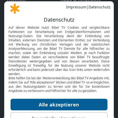
Gott und Bibel erklärt
Newsletter
Feiertage
Mobile App
Interviews
Kids App
Neuigkeiten
Smart TV
HbbTV
Bibelthek Online-Bibel
Nächster Gottesdienst
Bibel TV
Service
Über uns
Kontakt
Jobs
TV-Empfang
Presse
FAQ
Mediadaten