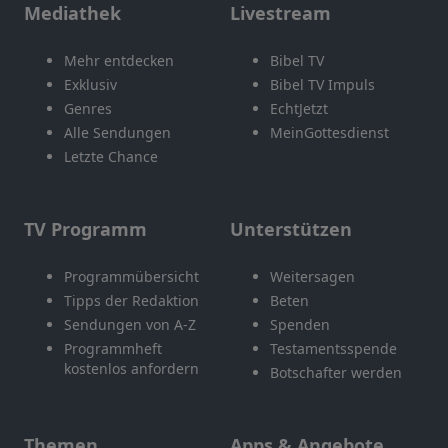
Mediathek
Livestream
Mehr entdecken
Bibel TV
Exklusiv
Bibel TV Impuls
Genres
EchtJetzt
Alle Sendungen
MeinGottesdienst
Letzte Chance
TV Programm
Unterstützen
Programmübersicht
Weitersagen
Tipps der Redaktion
Beten
Sendungen von A-Z
Spenden
Programmheft
Testamentsspende
kostenlos anfordern
Botschafter werden
Themen
Apps & Angebote