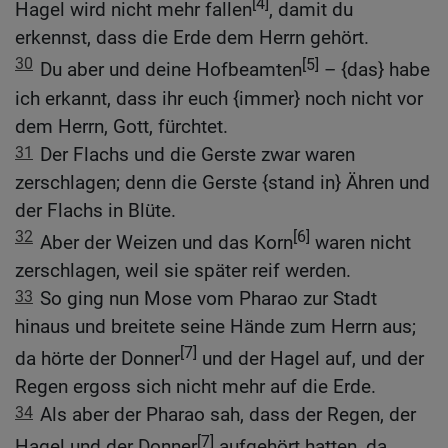
[4]
Hagel wird nicht mehr fallen
, damit du
erkennst, dass die Erde dem Herrn gehört.
30
[5]
Du aber und deine Hofbeamten
– {das} habe
ich erkannt, dass ihr euch {immer} noch nicht vor
dem Herrn, Gott, fürchtet.
31
Der Flachs und die Gerste zwar waren
zerschlagen; denn die Gerste {stand in} Ähren und
der Flachs in Blüte.
32
[6]
Aber der Weizen und das Korn
waren nicht
zerschlagen, weil sie später reif werden.
33
So ging nun Mose vom Pharao zur Stadt
hinaus und breitete seine Hände zum Herrn aus;
[7]
da hörte der Donner
und der Hagel auf, und der
Regen ergoss sich nicht mehr auf die Erde.
34
Als aber der Pharao sah, dass der Regen, der
[7]
Hagel und der Donner
aufgehört hatten, da