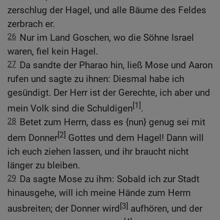
zerschlug der Hagel, und alle Bäume des Feldes
zerbrach er.
26
Nur im Land Goschen, wo die Söhne Israel
waren, fiel kein Hagel.
27
Da sandte der Pharao hin, ließ Mose und Aaron
rufen und sagte zu ihnen: Diesmal habe ich
gesündigt. Der Herr ist der Gerechte, ich aber und
[1]
mein Volk sind die Schuldigen
.
28
Betet zum Herrn, dass es {nun} genug sei mit
[2]
dem Donner
Gottes und dem Hagel! Dann will
ich euch ziehen lassen, und ihr braucht nicht
länger zu bleiben.
29
Da sagte Mose zu ihm: Sobald ich zur Stadt
hinausgehe, will ich meine Hände zum Herrn
[3]
ausbreiten; der Donner wird
aufhören, und der