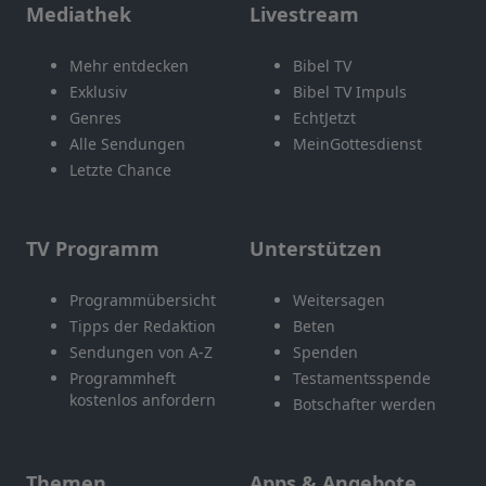
Mediathek
Livestream
Mehr entdecken
Bibel TV
Exklusiv
Bibel TV Impuls
Genres
EchtJetzt
Alle Sendungen
MeinGottesdienst
Letzte Chance
TV Programm
Unterstützen
Programmübersicht
Weitersagen
Tipps der Redaktion
Beten
Sendungen von A-Z
Spenden
Programmheft
Testamentsspende
kostenlos anfordern
Botschafter werden
Themen
Apps & Angebote