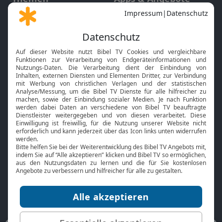
Gott und Bibel erklärt
Newsletter
Feiertage
Mobile App
Interviews
Kids App
Neuigkeiten
Smart TV
HbbTV
Bibelthek Online-Bibel
Nächster Gottesdienst
Bibel TV
Service
Über uns
Kontakt
Jobs
TV-Empfang
Presse
FAQ
Mediadaten