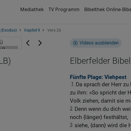
Mediathek
TV Programm
Bibelthek Online-Bibe
 (Exodus)
Kapitel 9
Vers 26
Videos ausblenden
LB)
Elberfelder Bibel
Fünfte Plage: Viehpest
1
Da sprach der Herr zu
zu ihm: »So spricht der 
Volk ziehen, damit sie mi
2
Denn wenn du dich weig
noch {länger} festhältst,
3
siehe, {dann} wird die