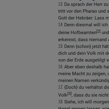
13
Da sprach der Herr z
tritt vor den Pharao und 
Gott der Hebräer: Lass m
14
Denn diesmal will ich 
[2]
deine Hofbeamten
und
erkennst, dass niemand a
15
Denn {schon} jetzt hä
dich und dein Volk mit 
von der Erde ausgetilgt 
16
Aber eben deshalb hab
meine Macht zu zeigen, 
meinen Namen verkündig
17
{Doch} du verhältst 
[3]
Volk
, dass du sie nicht
18
Siehe, ich will morge
Hagel regnen lassen, wi