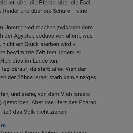
 ist, über die Pferde, über die Esel,
e Rinder und über die Schafe – eine
nen Unterschied machen zwischen dem
h der Ägypter, sodass von allem, was
 nicht ein Stück sterben wird.«
ine bestimmte Zeit fest, indem er
Herr dies im Lande tun.
Tag darauf, da starb alles Vieh der
eh der Söhne Israel starb kein einziges
hin, und siehe, von dem Vieh Israels
k} gestorben. Aber das Herz des Pharao
r ließ das Volk nicht ziehen.
re
 Mose und Aaron: Nehmt euch beide