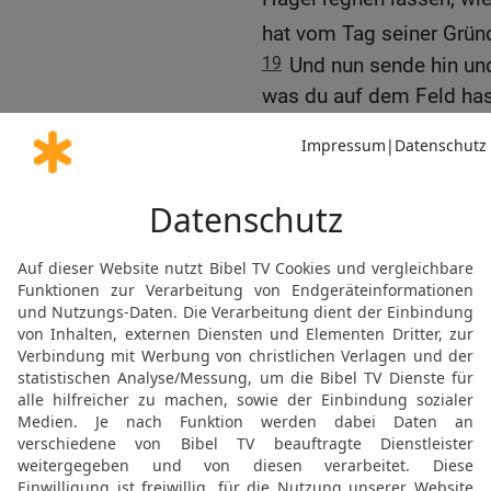
hat vom Tag seiner Grü
19
Und nun sende hin und 
was du auf dem Feld hast
auf dem Feld befinden u
auf die wird der Hagel fa
20
Wer {nun} unter den D
fürchtete, der ließ seine
flüchten.
21
Wer aber das Wort des
seine Knechte und sein 
22
Und der Herr sprach 
Himmel aus, dann wird i
auf die Menschen und au
Feldes im Land Ägypten!
23
Da streckte Mose sei