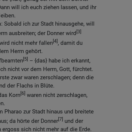
nn will ich euch ziehen lassen, und ihr
leiben.
 Sobald ich zur Stadt hinausgehe, will
[3]
rn ausbreiten; der Donner wird
[4]
wird nicht mehr fallen
, damit du
dem Herrn gehört.
[5]
ofbeamten
– {das} habe ich erkannt,
h nicht vor dem Herrn, Gott, fürchtet.
rste zwar waren zerschlagen; denn die
nd der Flachs in Blüte.
[6]
das Korn
waren nicht zerschlagen,
en.
 Pharao zur Stadt hinaus und breitete
[7]
us; da hörte der Donner
und der
 ergoss sich nicht mehr auf die Erde.