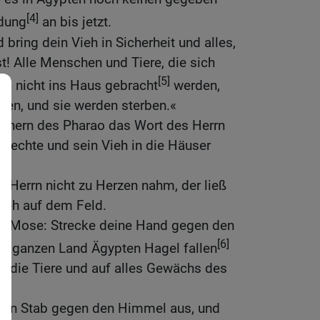
[4]
ndung
an bis jetzt.
bring dein Vieh in Sicherheit und alles,
! Alle Menschen und Tiere, die sich
[5]
nd nicht ins Haus gebracht
werden,
llen, und sie werden sterben.«
ienern des Pharao das Wort des Herrn
 Knechte und sein Vieh in die Häuser
 Herrn nicht zu Herzen nahm, der ließ
Vieh auf dem Feld.
zu Mose: Strecke deine Hand gegen den
[6]
m ganzen Land Ägypten Hagel fallen
f die Tiere und auf alles Gewächs des
nen Stab gegen den Himmel aus, und