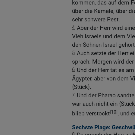
kommen, das auf dem Feld
über die Kamele, über di
sehr schwere Pest.
4
Aber der Herr wird ei
Vieh Israels und dem Vie
den Söhnen Israel gehört,
5
Auch setzte der Herr e
sprach: Morgen wird der 
6
Und der Herr tat es am 
Ägypter, aber von dem Vi
{Stück}.
7
Und der Pharao sandte 
war auch nicht ein {Stüc
[10]
blieb verstockt
, und e
Sechste Plage: Geschwü
8
Da sprach der Herr zu