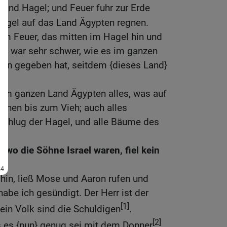
]
und Hagel; und Feuer fuhr zur Erde
 Hagel auf das Land Ägypten regnen.
m Feuer, das mitten im Hagel hin und
el} war sehr schwer, wie es im ganzen
nen gegeben hat, seitdem {dieses Land}
.
 im ganzen Land Ägypten alles, was auf
hen bis zum Vieh; auch alles
chlug der Hagel, und alle Bäume des
wo die Söhne Israel waren, fiel kein
hin, ließ Mose und Aaron rufen und
habe ich gesündigt. Der Herr ist der
[1]
ein Volk sind die Schuldigen
.
[2]
s es {nun} genug sei mit dem Donner