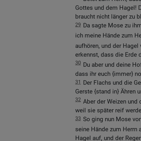
Gottes und dem Hagel! Da
braucht nicht länger zu b
29
Da sagte Mose zu ihm:
ich meine Hände zum Her
aufhören, und der Hagel 
erkennst, dass die Erde 
30
Du aber und deine H
dass ihr euch {immer} noc
31
Der Flachs und die Ge
Gerste {stand in} Ähren u
32
Aber der Weizen und 
weil sie später reif werd
33
So ging nun Mose vom
seine Hände zum Herrn a
Hagel auf, und der Regen