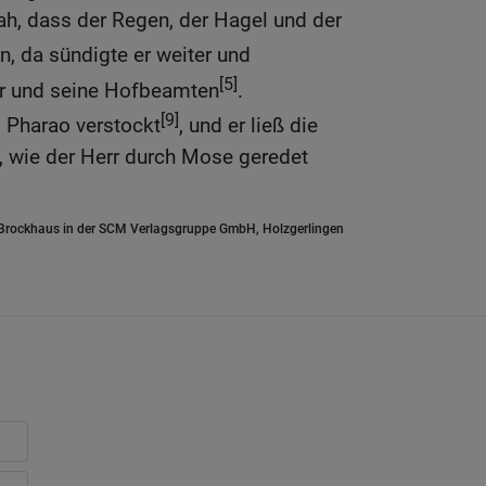
ah, dass der Regen, der Hagel und der
n, da sündigte er weiter und
[5]
er und seine Hofbeamten
.
[9]
 Pharao verstockt
, und er ließ die
n, wie der Herr durch Mose geredet
.Brockhaus in der SCM Verlagsgruppe GmbH, Holzgerlingen