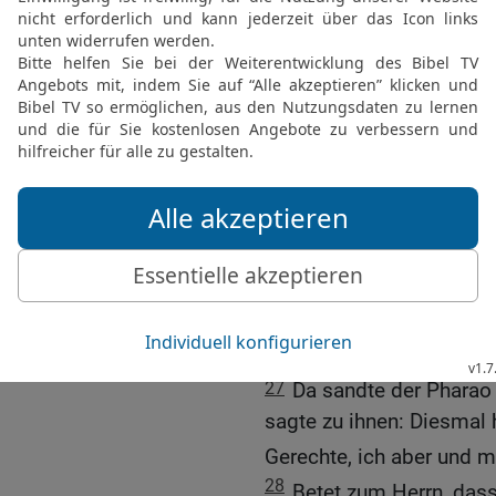
[7
der Herr sandte Donner
nieder. So ließ der Herr
24
Und mit dem Hagel ka
her zuckte; {und der Hag
Land Ägypten {noch} kei
eine Nation geworden ist
25
Und der Hagel schlug
dem Feld war, vom Mensc
Gewächs des Feldes zers
Feldes zerbrach er.
26
Nur im Land Goschen, 
Hagel.
27
Da sandte der Pharao 
sagte zu ihnen: Diesmal 
Gerechte, ich aber und m
28
Betet zum Herrn, das