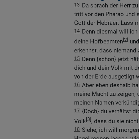
13
Da sprach der Herr z
tritt vor den Pharao und 
Gott der Hebräer: Lass m
14
Denn diesmal will ich 
[2]
deine Hofbeamten
und
erkennst, dass niemand a
15
Denn {schon} jetzt hä
dich und dein Volk mit 
von der Erde ausgetilgt 
16
Aber eben deshalb hab
meine Macht zu zeigen, 
meinen Namen verkündig
17
{Doch} du verhältst 
[3]
Volk
, dass du sie nicht
18
Siehe, ich will morge
Hagel regnen lassen, wi