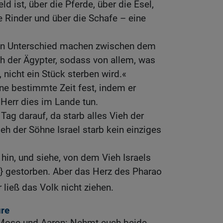
 ist, über die Pferde, über die Esel,
e Rinder und über die Schafe – eine
nen Unterschied machen zwischen dem
h der Ägypter, sodass von allem, was
 nicht ein Stück sterben wird.«
ine bestimmte Zeit fest, indem er
Herr dies im Lande tun.
Tag darauf, da starb alles Vieh der
eh der Söhne Israel starb kein einziges
hin, und siehe, von dem Vieh Israels
k} gestorben. Aber das Herz des Pharao
r ließ das Volk nicht ziehen.
re
 Mose und Aaron: Nehmt euch beide