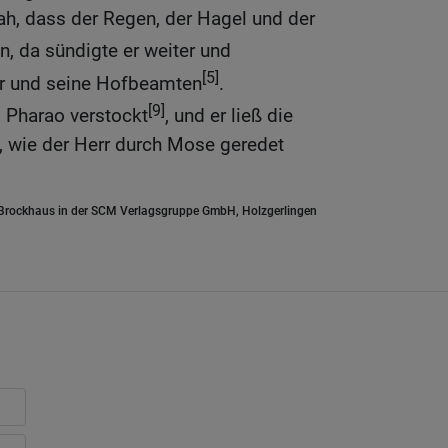
ah, dass der Regen, der Hagel und der
n, da sündigte er weiter und
[5]
er und seine Hofbeamten
.
[9]
 Pharao verstockt
, und er ließ die
n, wie der Herr durch Mose geredet
.Brockhaus in der SCM Verlagsgruppe GmbH, Holzgerlingen