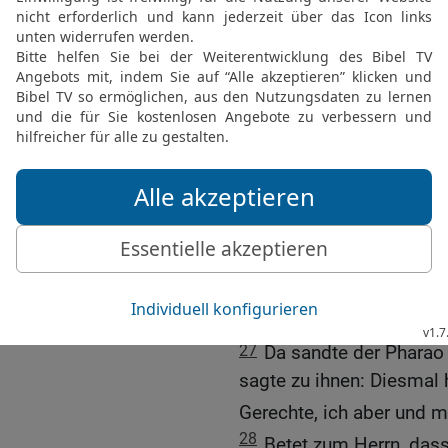
[7
der Herr sandte Donner
nieder. So ließ der Herr
24
Und mit dem Hagel ka
her zuckte; {und der Hag
Land Ägypten {noch} kei
eine Nation geworden ist
25
Und der Hagel schlug
dem Feld war, vom Mensc
Gewächs des Feldes zers
Feldes zerbrach er.
26
Nur im Land Goschen, 
Hagel.
27
Da sandte der Pharao 
sagte zu ihnen: Diesmal 
Gerechte, ich aber und m
28
Betet zum Herrn, das