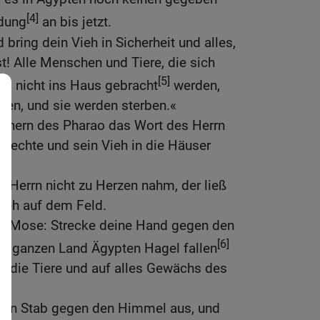
[4]
ndung
an bis jetzt.
bring dein Vieh in Sicherheit und alles,
! Alle Menschen und Tiere, die sich
[5]
nd nicht ins Haus gebracht
werden,
llen, und sie werden sterben.«
ienern des Pharao das Wort des Herrn
 Knechte und sein Vieh in die Häuser
 Herrn nicht zu Herzen nahm, der ließ
Vieh auf dem Feld.
zu Mose: Strecke deine Hand gegen den
[6]
m ganzen Land Ägypten Hagel fallen
f die Tiere und auf alles Gewächs des
nen Stab gegen den Himmel aus, und