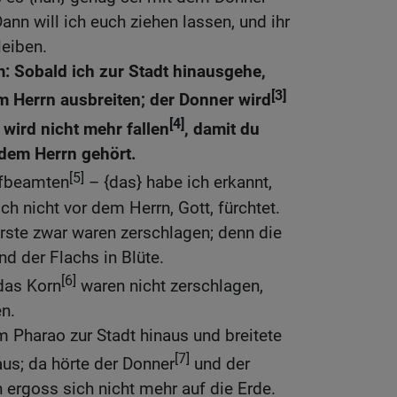
nn will ich euch ziehen lassen, und ihr
leiben.
: Sobald ich zur Stadt hinausgehe,
[3]
m Herrn ausbreiten; der Donner wird
[4]
wird nicht mehr fallen
, damit du
 dem Herrn gehört.
[5]
ofbeamten
– {das} habe ich erkannt,
h nicht vor dem Herrn, Gott, fürchtet.
rste zwar waren zerschlagen; denn die
nd der Flachs in Blüte.
[6]
das Korn
waren nicht zerschlagen,
en.
 Pharao zur Stadt hinaus und breitete
[7]
us; da hörte der Donner
und der
 ergoss sich nicht mehr auf die Erde.