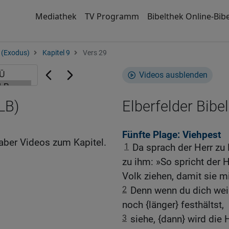
Mediathek
TV Programm
Bibelthek Online-Bibe
 (Exodus)
Kapitel 9
Vers 29
Videos ausblenden
LB)
Elberfelder Bibel
Fünfte Plage: Viehpest
aber Videos zum Kapitel.
1
Da sprach der Herr zu
zu ihm: »So spricht der 
Volk ziehen, damit sie mi
2
Denn wenn du dich weig
noch {länger} festhältst,
3
siehe, {dann} wird die