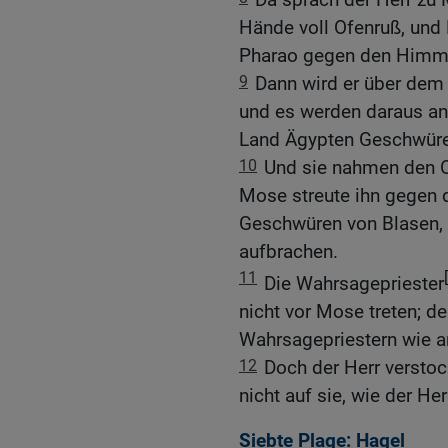
Hände voll Ofenruß, und
Pharao gegen den Himme
9
Dann wird er über dem
und es werden daraus a
Land Ägypten Geschwüre 
10
Und sie nahmen den O
Mose streute ihn gegen 
Geschwüren von Blasen,
aufbrachen.
11
Die Wahrsagepriester
nicht vor Mose treten; 
Wahrsagepriestern wie an
12
Doch der Herr verstoc
nicht auf sie, wie der He
Siebte Plage: Hagel