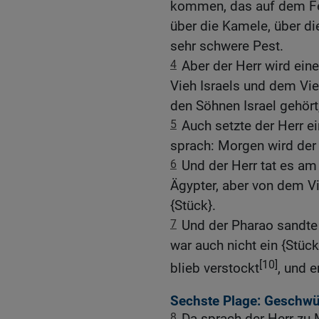
kommen, das auf dem Feld
über die Kamele, über di
sehr schwere Pest.
4
Aber der Herr wird ei
Vieh Israels und dem Vie
den Söhnen Israel gehört,
5
Auch setzte der Herr e
sprach: Morgen wird der 
6
Und der Herr tat es am 
Ägypter, aber von dem Vi
{Stück}.
7
Und der Pharao sandte 
war auch nicht ein {Stüc
[10]
blieb verstockt
, und e
Sechste Plage: Geschwü
8
Da sprach der Herr zu