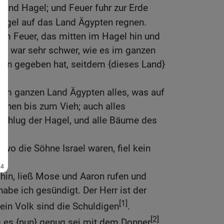
]
und Hagel; und Feuer fuhr zur Erde
 Hagel auf das Land Ägypten regnen.
m Feuer, das mitten im Hagel hin und
el} war sehr schwer, wie es im ganzen
nen gegeben hat, seitdem {dieses Land}
.
 im ganzen Land Ägypten alles, was auf
hen bis zum Vieh; auch alles
chlug der Hagel, und alle Bäume des
wo die Söhne Israel waren, fiel kein
hin, ließ Mose und Aaron rufen und
habe ich gesündigt. Der Herr ist der
[1]
ein Volk sind die Schuldigen
.
[2]
s es {nun} genug sei mit dem Donner