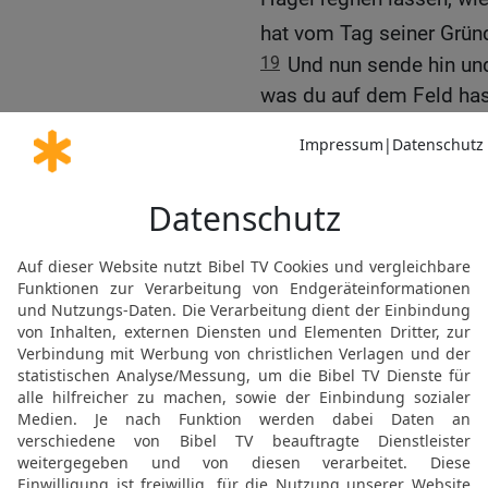
hat vom Tag seiner Grü
19
Und nun sende hin und 
was du auf dem Feld hast
auf dem Feld befinden u
auf die wird der Hagel fa
20
Wer {nun} unter den D
fürchtete, der ließ seine
flüchten.
21
Wer aber das Wort des
seine Knechte und sein 
22
Und der Herr sprach 
Himmel aus, dann wird i
auf die Menschen und au
Feldes im Land Ägypten!
23
Da streckte Mose sei