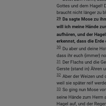
Gottes und dem Hagel! Da
braucht nicht länger zu b
29
Da sagte Mose zu ihm
will ich meine Hände zu
aufhören, und der Hagel 
erkennst, dass die Erde
30
Du aber und deine H
dass ihr euch {immer} noc
31
Der Flachs und die Ge
Gerste {stand in} Ähren u
32
Aber der Weizen und 
weil sie später reif werd
33
So ging nun Mose vom
seine Hände zum Herrn a
Hagel auf, und der Regen