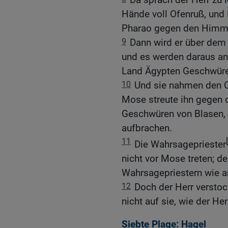
Hände voll Ofenruß, und
Pharao gegen den Himme
9
Dann wird er über dem
und es werden daraus a
Land Ägypten Geschwüre 
10
Und sie nahmen den O
Mose streute ihn gegen 
Geschwüren von Blasen,
aufbrachen.
11
Die Wahrsagepriester
nicht vor Mose treten; 
Wahrsagepriestern wie an
12
Doch der Herr verstoc
nicht auf sie, wie der He
Siebte Plage: Hagel