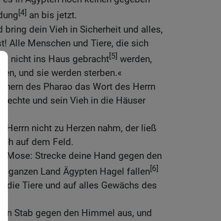
[4]
ndung
an bis jetzt.
bring dein Vieh in Sicherheit und alles,
! Alle Menschen und Tiere, die sich
[5]
nd nicht ins Haus gebracht
werden,
llen, und sie werden sterben.«
ienern des Pharao das Wort des Herrn
 Knechte und sein Vieh in die Häuser
 Herrn nicht zu Herzen nahm, der ließ
Vieh auf dem Feld.
zu Mose: Strecke deine Hand gegen den
[6]
m ganzen Land Ägypten Hagel fallen
f die Tiere und auf alles Gewächs des
nen Stab gegen den Himmel aus, und