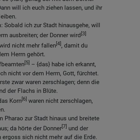
nn will ich euch ziehen lassen, und ihr
leiben.
 Sobald ich zur Stadt hinausgehe, will
[3]
rn ausbreiten; der Donner wird
[4]
wird nicht mehr fallen
, damit du
dem Herrn gehört.
[5]
ofbeamten
– {das} habe ich erkannt,
h nicht vor dem Herrn, Gott, fürchtet.
rste zwar waren zerschlagen; denn die
nd der Flachs in Blüte.
[6]
das Korn
waren nicht zerschlagen,
en.
 Pharao zur Stadt hinaus und breitete
[7]
us; da hörte der Donner
und der
 ergoss sich nicht mehr auf die Erde.