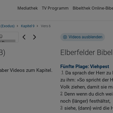
Mediathek
TV Programm
Bibelthek Online-Bibe
 (Exodus)
Kapitel 9
Vers 6
Videos ausblenden
B)
Elberfelder Bibel
Fünfte Plage: Viehpest
aber Videos zum Kapitel.
1
Da sprach der Herr zu
zu ihm: »So spricht der 
Volk ziehen, damit sie mi
2
Denn wenn du dich weig
noch {länger} festhältst,
3
siehe, {dann} wird die