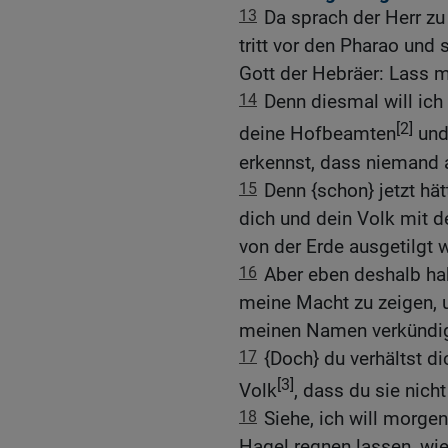
13
Da sprach der Herr z
tritt vor den Pharao und 
Gott der Hebräer: Lass m
14
Denn diesmal will ich 
[2]
deine Hofbeamten
und
erkennst, dass niemand a
15
Denn {schon} jetzt hä
dich und dein Volk mit 
von der Erde ausgetilgt 
16
Aber eben deshalb hab
meine Macht zu zeigen, 
meinen Namen verkündig
17
{Doch} du verhältst 
[3]
Volk
, dass du sie nicht
18
Siehe, ich will morge
Hagel regnen lassen, wi