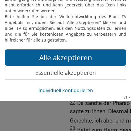
[7
der Herr sandte Donner
nieder. So ließ der Herr
24
Und mit dem Hagel ka
her zuckte; {und der Hag
Land Ägypten {noch} kei
eine Nation geworden ist
25
Und der Hagel schlug
dem Feld war, vom Mensc
Gewächs des Feldes zers
Feldes zerbrach er.
26
Nur im Land Goschen, 
Hagel.
27
Da sandte der Pharao 
sagte zu ihnen: Diesmal 
Gerechte, ich aber und m
28
Betet zum Herrn, das