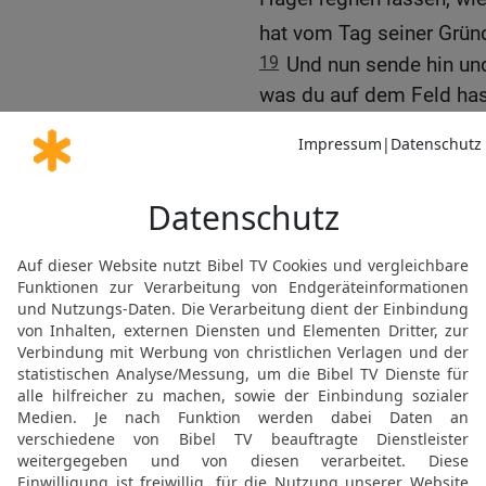
hat vom Tag seiner Grü
19
Und nun sende hin und 
was du auf dem Feld hast
auf dem Feld befinden u
auf die wird der Hagel fa
20
Wer {nun} unter den D
fürchtete, der ließ seine
flüchten.
21
Wer aber das Wort des
seine Knechte und sein 
22
Und der Herr sprach 
Himmel aus, dann wird i
auf die Menschen und au
Feldes im Land Ägypten!
23
Da streckte Mose sei