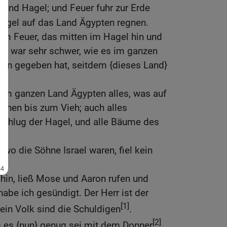
]
und Hagel; und Feuer fuhr zur Erde
 Hagel auf das Land Ägypten regnen.
m Feuer, das mitten im Hagel hin und
el} war sehr schwer, wie es im ganzen
nen gegeben hat, seitdem {dieses Land}
.
 im ganzen Land Ägypten alles, was auf
hen bis zum Vieh; auch alles
chlug der Hagel, und alle Bäume des
wo die Söhne Israel waren, fiel kein
hin, ließ Mose und Aaron rufen und
habe ich gesündigt. Der Herr ist der
[1]
ein Volk sind die Schuldigen
.
[2]
s es {nun} genug sei mit dem Donner