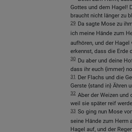
Gottes und dem Hagel! Da
braucht nicht länger zu b
29
Da sagte Mose zu ihm:
ich meine Hände zum Her
aufhören, und der Hagel 
erkennst, dass die Erde 
30
Du aber und deine H
dass ihr euch {immer} noc
31
Der Flachs und die Ge
Gerste {stand in} Ähren u
32
Aber der Weizen und 
weil sie später reif werd
33
So ging nun Mose vom
seine Hände zum Herrn a
Hagel auf, und der Regen