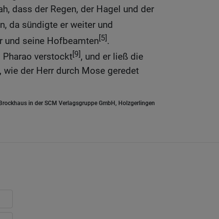
ah, dass der Regen, der Hagel und der
n, da sündigte er weiter und
[5]
er und seine Hofbeamten
.
[9]
 Pharao verstockt
, und er ließ die
n, wie der Herr durch Mose geredet
.Brockhaus in der SCM Verlagsgruppe GmbH, Holzgerlingen