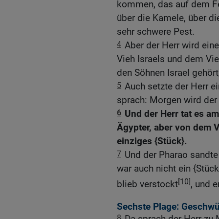
kommen, das auf dem Feld
über die Kamele, über di
sehr schwere Pest.
4
Aber der Herr wird ei
Vieh Israels und dem Vie
den Söhnen Israel gehört,
5
Auch setzte der Herr e
sprach: Morgen wird der 
6
Und der Herr tat es am
Ägypter, aber von dem V
einziges {Stück}.
7
Und der Pharao sandte 
war auch nicht ein {Stüc
[10]
blieb verstockt
, und e
Sechste Plage: Geschwü
8
Da sprach der Herr zu