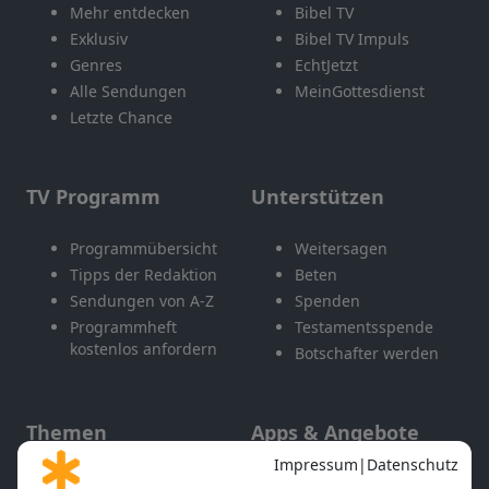
Mehr entdecken
Bibel TV
Exklusiv
Bibel TV Impuls
Genres
EchtJetzt
Alle Sendungen
MeinGottesdienst
Letzte Chance
TV Programm
Unterstützen
Programmübersicht
Weitersagen
Tipps der Redaktion
Beten
Sendungen von A-Z
Spenden
Programmheft
Testamentsspende
kostenlos anfordern
Botschafter werden
Themen
Apps & Angebote
Gott und Bibel erklärt
Newsletter