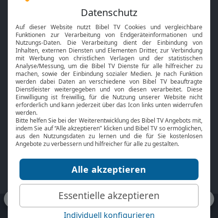
Feiertage
Mobile App
Interviews
Kids App
Neuigkeiten
Smart TV
HbbTV
Bibelthek Online-Bibel
Nächster Gottesdienst
Bibel TV
Service
Über uns
Kontakt
Jobs
TV-Empfang
Presse
FAQ
Mediadaten
bibeltv.de:
Impressum
Datenschutz
Nutzungsbedingungen
Fakten Bibel TV App