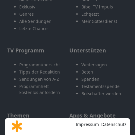
Exklusiv
Bibel TV Impuls
Genres
EchtJetzt
Alle Sendungen
MeinGottesdienst
Letzte Chance
TV Programm
Unterstützen
Programmübersicht
Weitersagen
Tipps der Redaktion
Beten
Sendungen von A-Z
Spenden
Programmheft
Testamentsspende
kostenlos anfordern
Botschafter werden
Themen
Apps & Angebote
Gott und Bibel erklärt
Newsletter