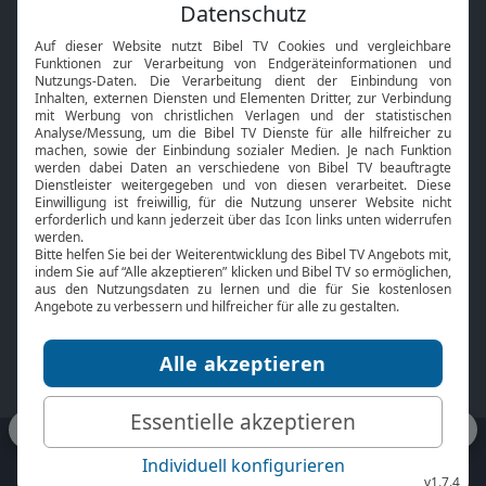
Feiertage
Mobile App
Interviews
Kids App
Neuigkeiten
Smart TV
HbbTV
Bibelthek Online-Bibel
Nächster Gottesdienst
Bibel TV
Service
Über uns
Kontakt
Jobs
TV-Empfang
Presse
FAQ
Mediadaten
bibeltv.de:
Impressum
Datenschutz
Nutzungsbedingungen
Fakten Bibel TV App