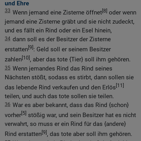
und Ehre
33
[8]
Wenn jemand eine Zisterne öffnet
oder wenn
jemand eine Zisterne gräbt und sie nicht zudeckt,
und es fällt ein Rind oder ein Esel hinein,
34
dann soll es der Besitzer der Zisterne
[9]
erstatten
: Geld soll er seinem Besitzer
[10]
zahlen
, aber das tote {Tier} soll ihm gehören.
35
Wenn jemandes Rind das Rind seines
Nächsten stößt, sodass es stirbt, dann sollen sie
[11]
das lebende Rind verkaufen und den Erlös
teilen, und auch das tote sollen sie teilen.
36
War es aber bekannt, dass das Rind {schon}
[5]
vorher
stößig war, und sein Besitzer hat es nicht
verwahrt, so muss er ein Rind für das {andere}
[9]
Rind erstatten
, das tote aber soll ihm gehören.