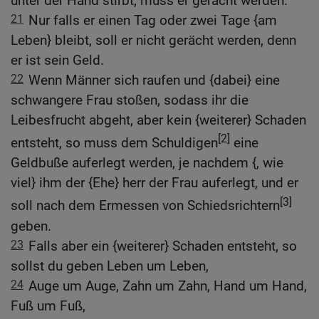
unter der Hand stirbt, muss er gerächt werden.
21
Nur falls er einen Tag oder zwei Tage {am
Leben} bleibt, soll er nicht gerächt werden, denn
er ist sein Geld.
22
Wenn Männer sich raufen und {dabei} eine
schwangere Frau stoßen, sodass ihr die
Leibesfrucht abgeht, aber kein {weiterer} Schaden
[2]
entsteht, so muss dem Schuldigen
eine
Geldbuße auferlegt werden, je nachdem {, wie
viel} ihm der {Ehe} herr der Frau auferlegt, und er
[3]
soll nach dem Ermessen von Schiedsrichtern
geben.
23
Falls aber ein {weiterer} Schaden entsteht, so
sollst du geben Leben um Leben,
24
Auge um Auge, Zahn um Zahn, Hand um Hand,
Fuß um Fuß,