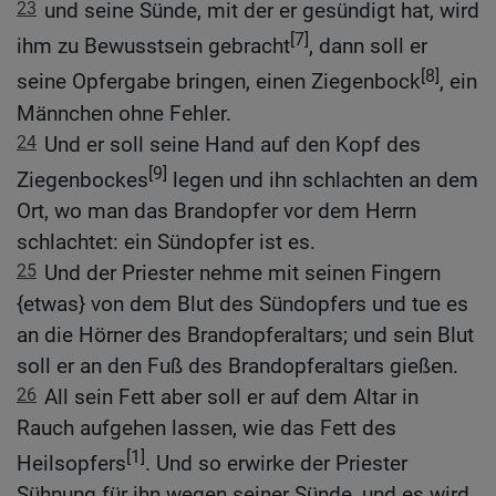
23
und seine Sünde, mit der er gesündigt hat, wird
[7]
ihm zu Bewusstsein gebracht
, dann soll er
[8]
seine Opfergabe bringen, einen Ziegenbock
, ein
Männchen ohne Fehler.
24
Und er soll seine Hand auf den Kopf des
[9]
Ziegenbockes
legen und ihn schlachten an dem
Ort, wo man das Brandopfer vor dem Herrn
schlachtet: ein Sündopfer ist es.
25
Und der Priester nehme mit seinen Fingern
{etwas} von dem Blut des Sündopfers und tue es
an die Hörner des Brandopferaltars; und sein Blut
soll er an den Fuß des Brandopferaltars gießen.
26
All sein Fett aber soll er auf dem Altar in
Rauch aufgehen lassen, wie das Fett des
[1]
Heilsopfers
. Und so erwirke der Priester
Sühnung für ihn wegen seiner Sünde, und es wird