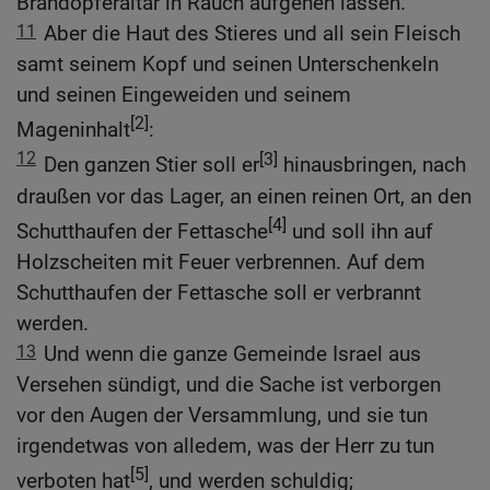
Brandopferaltar in Rauch aufgehen lassen.
11
Aber die Haut des Stieres und all sein Fleisch
samt seinem Kopf und seinen Unterschenkeln
und seinen Eingeweiden und seinem
[2]
Mageninhalt
:
12
[3]
Den ganzen Stier soll er
hinausbringen, nach
draußen vor das Lager, an einen reinen Ort, an den
[4]
Schutthaufen der Fettasche
und soll ihn auf
Holzscheiten mit Feuer verbrennen. Auf dem
Schutthaufen der Fettasche soll er verbrannt
werden.
13
Und wenn die ganze Gemeinde Israel aus
Versehen sündigt, und die Sache ist verborgen
vor den Augen der Versammlung, und sie tun
irgendetwas von alledem, was der Herr zu tun
[5]
verboten hat
, und werden schuldig;