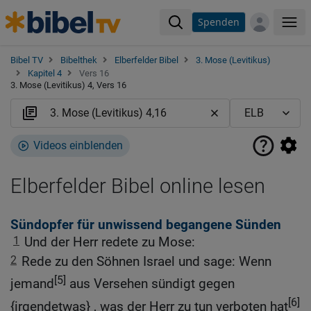
Spenden
Me
Bibel TV
Bibelthek
Elberfelder Bibel
3. Mose (Levitikus)
Kapitel 4
Vers 16
3. Mose (Levitikus) 4, Vers 16
Videos einblenden
Elberfelder Bibel online lesen
Sündopfer für unwissend begangene Sünden
1
Und der Herr redete zu Mose:
2
Rede zu den Söhnen Israel und sage: Wenn
[5]
jemand
aus Versehen sündigt gegen
[6]
{irgendetwas} , was der Herr zu tun verboten hat