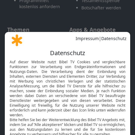
Programmheft
Testamentsspende
kostenlos anfordern
Botschafter werden
Themen
Apps & Angebote
Gott und Bibel erklärt
Newsletter
Feiertage
Mobile App
Interviews
Kids App
Neuigkeiten
Smart TV
HbbTV
Bibelthek Online-Bibel
Nächster Gottesdienst
Bibel TV
Service
Über uns
Kontakt
Jobs
TV-Empfang