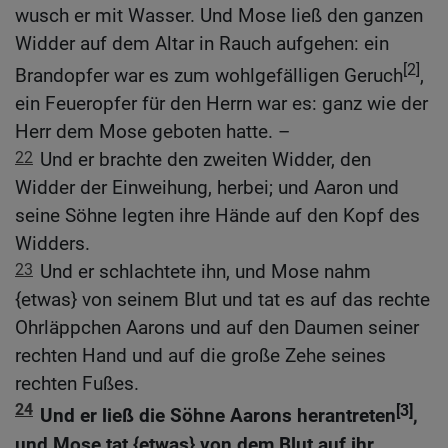
wusch er mit Wasser. Und Mose ließ den ganzen
Widder auf dem Altar in Rauch aufgehen: ein
[2]
Brandopfer war es zum wohlgefälligen Geruch
,
ein Feueropfer für den Herrn war es: ganz wie der
Herr dem Mose geboten hatte. –
22
Und er brachte den zweiten Widder, den
Widder der Einweihung, herbei; und Aaron und
seine Söhne legten ihre Hände auf den Kopf des
Widders.
23
Und er schlachtete ihn, und Mose nahm
{etwas} von seinem Blut und tat es auf das rechte
Ohrläppchen Aarons und auf den Daumen seiner
rechten Hand und auf die große Zehe seines
rechten Fußes.
24
[3]
Und er ließ die Söhne Aarons herantreten
,
und Mose tat {etwas} von dem Blut auf ihr