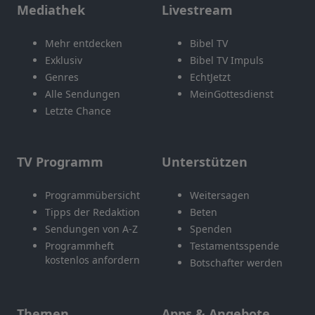
Mediathek
Livestream
Mehr entdecken
Bibel TV
Exklusiv
Bibel TV Impuls
Genres
EchtJetzt
Alle Sendungen
MeinGottesdienst
Letzte Chance
TV Programm
Unterstützen
Programmübersicht
Weitersagen
Tipps der Redaktion
Beten
Sendungen von A-Z
Spenden
Programmheft
Testamentsspende
kostenlos anfordern
Botschafter werden
Themen
Apps & Angebote