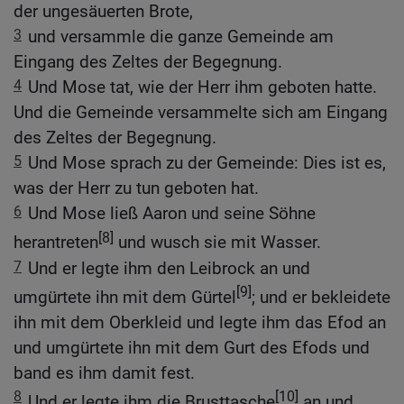
der ungesäuerten Brote,
3
und versammle die ganze Gemeinde am
Eingang des Zeltes der Begegnung.
4
Und Mose tat, wie der Herr ihm geboten hatte.
Und die Gemeinde versammelte sich am Eingang
des Zeltes der Begegnung.
5
Und Mose sprach zu der Gemeinde: Dies ist es,
was der Herr zu tun geboten hat.
6
Und Mose ließ Aaron und seine Söhne
[8]
herantreten
und wusch sie mit Wasser.
7
Und er legte ihm den Leibrock an und
[9]
umgürtete ihn mit dem Gürtel
; und er bekleidete
ihn mit dem Oberkleid und legte ihm das Efod an
und umgürtete ihn mit dem Gurt des Efods und
band es ihm damit fest.
8
[10]
Und er legte ihm die Brusttasche
an und