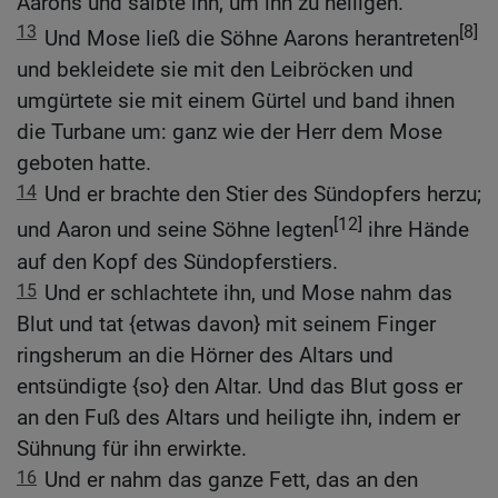
Aarons und salbte ihn, um ihn zu heiligen.
13
[8]
Und Mose ließ die Söhne Aarons herantreten
und bekleidete sie mit den Leibröcken und
umgürtete sie mit einem Gürtel und band ihnen
die Turbane um: ganz wie der Herr dem Mose
geboten hatte.
14
Und er brachte den Stier des Sündopfers herzu;
[12]
und Aaron und seine Söhne legten
ihre Hände
auf den Kopf des Sündopferstiers.
15
Und er schlachtete ihn, und Mose nahm das
Blut und tat {etwas davon} mit seinem Finger
ringsherum an die Hörner des Altars und
entsündigte {so} den Altar. Und das Blut goss er
an den Fuß des Altars und heiligte ihn, indem er
Sühnung für ihn erwirkte.
16
Und er nahm das ganze Fett, das an den