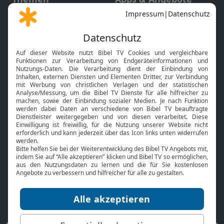
Gott und Bibel erklärt
Newsletter
Feiertage
Mobile App
Interviews
Kids App
Neuigkeiten
Smart TV
HbbTV
Bibelthek Online-Bibel
Nächster Gottesdienst
Bibel TV
Service
Über uns
Kontakt
Jobs
TV-Empfang
Presse
FAQ
Mediadaten