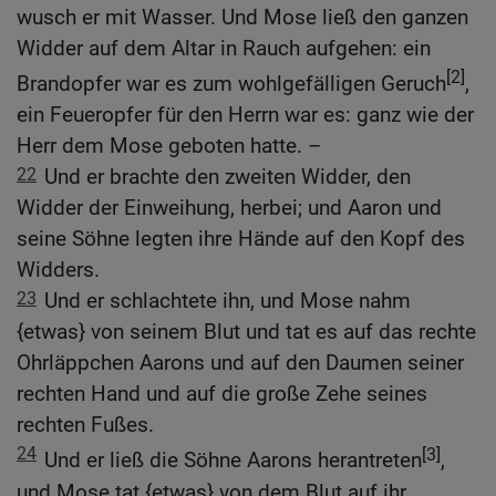
wusch er mit Wasser. Und Mose ließ den ganzen
Widder auf dem Altar in Rauch aufgehen: ein
[2]
Brandopfer war es zum wohlgefälligen Geruch
,
ein Feueropfer für den Herrn war es: ganz wie der
Herr dem Mose geboten hatte. –
22
Und er brachte den zweiten Widder, den
Widder der Einweihung, herbei; und Aaron und
seine Söhne legten ihre Hände auf den Kopf des
Widders.
23
Und er schlachtete ihn, und Mose nahm
{etwas} von seinem Blut und tat es auf das rechte
Ohrläppchen Aarons und auf den Daumen seiner
rechten Hand und auf die große Zehe seines
rechten Fußes.
24
[3]
Und er ließ die Söhne Aarons herantreten
,
und Mose tat {etwas} von dem Blut auf ihr