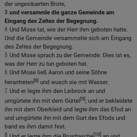
der ungesäuerten Brote,
3
und versammle die ganze Gemeinde am
Eingang des Zeltes der Begegnung.
4
Und Mose tat, wie der Herr ihm geboten hatte.
Und die Gemeinde versammelte sich am Eingang
des Zeltes der Begegnung.
5
Und Mose sprach zu der Gemeinde: Dies ist es,
was der Herr zu tun geboten hat.
6
Und Mose ließ Aaron und seine Söhne
[8]
herantreten
und wusch sie mit Wasser.
7
Und er legte ihm den Leibrock an und
[9]
umgürtete ihn mit dem Gürtel
; und er bekleidete
ihn mit dem Oberkleid und legte ihm das Efod an
und umgürtete ihn mit dem Gurt des Efods und
band es ihm damit fest.
8
[10]
Und er legte ihm die Brusttasche
an und