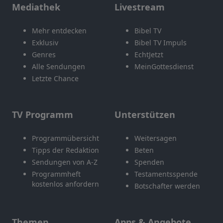
Mediathek
Livestream
Mehr entdecken
Bibel TV
Exklusiv
Bibel TV Impuls
Genres
EchtJetzt
Alle Sendungen
MeinGottesdienst
Letzte Chance
TV Programm
Unterstützen
Programmübersicht
Weitersagen
Tipps der Redaktion
Beten
Sendungen von A-Z
Spenden
Programmheft
Testamentsspende
kostenlos anfordern
Botschafter werden
Themen
Apps & Angebote