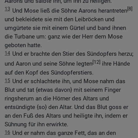
Aarons und salbte ihn, um ihn zu heiligen.
13
[8]
Und Mose ließ die Söhne Aarons herantreten
und bekleidete sie mit den Leibröcken und
umgürtete sie mit einem Gürtel und band ihnen
die Turbane um: ganz wie der Herr dem Mose
geboten hatte.
14
Und er brachte den Stier des Sündopfers herzu;
[12]
und Aaron und seine Söhne legten
ihre Hände
auf den Kopf des Sündopferstiers.
15
Und er schlachtete ihn, und Mose nahm das
Blut und tat {etwas davon} mit seinem Finger
ringsherum an die Hörner des Altars und
entsündigte {so} den Altar. Und das Blut goss er
an den Fuß des Altars und heiligte ihn, indem er
Sühnung für ihn erwirkte.
16
Und er nahm das ganze Fett, das an den