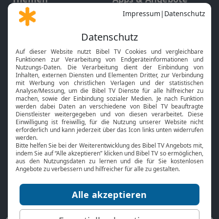
Gott und Bibel erklärt
Newsletter
Feiertage
Mobile App
Interviews
Kids App
Neuigkeiten
Smart TV
HbbTV
Bibelthek Online-Bibel
Nächster Gottesdienst
Bibel TV
Service
Über uns
Kontakt
Jobs
TV-Empfang
Presse
FAQ
Mediadaten