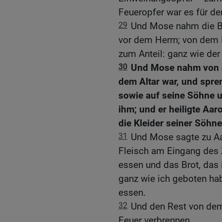
Feueropfer war es für de
29
Und Mose nahm die Br
vor dem Herrn; von dem
zum Anteil: ganz wie de
30
Und Mose nahm von d
dem Altar war, und spren
sowie auf seine Söhne u
ihm; und er heiligte Aar
die Kleider seiner Söhne
31
Und Mose sagte zu Aa
Fleisch am Eingang des Z
essen und das Brot, das
ganz wie ich geboten ha
essen.
32
Und den Rest von dem 
Feuer verbrennen.