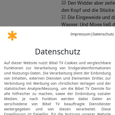
20
Den Widder aber zerle
den Kopf und die Stücke
21
Die Eingeweide und d
Wasser. Und Mose ließ d
Rauch aufgehen: ein Bra
[2]
Geruch
, ein Feueropfer
dem Mose geboten hatte
22
Und er brachte den zw
Einweihung, herbei; und 
Hände auf den Kopf des
23
Und er schlachtete i
Blut und tat es auf das 
Daumen seiner rechten H
rechten Fußes.
24
Und er ließ die Söhne
{etwas} von dem Blut auf