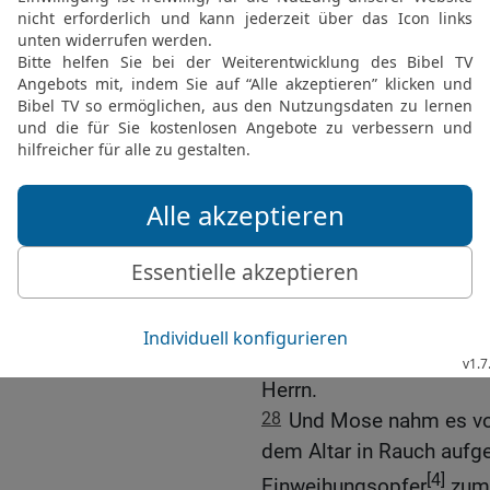
Daumen ihrer rechten Ha
Fußes; und Mose sprengt
Altar.
25
Und er nahm das Fett 
das an den Eingeweiden 
beiden Nieren und ihr Fet
26
und er nahm aus dem 
dem Herrn war, einen un
mit Öl bestrichenen Brot
die Fettstücke und auf di
27
und er legte das alle
Hände seiner Söhne und
Herrn.
28
Und Mose nahm es von
dem Altar in Rauch aufg
[4]
Einweihungsopfer
zum 