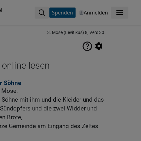
l
Spenden
Anmelden
Menü
3. Mose (Levitikus) 8, Vers 30
 online lesen
er Söhne
u Mose:
Söhne mit ihm und die Kleider und das
s Sündopfers und die zwei Widder und
en Brote,
nze Gemeinde am Eingang des Zeltes