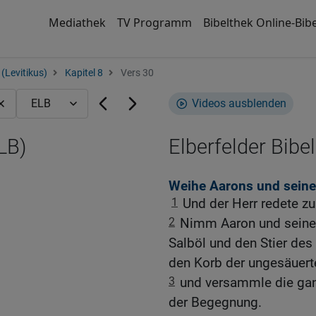
Mediathek
TV Programm
Bibelthek Online-Bibe
(Levitikus)
Kapitel 8
Vers 30
Videos ausblenden
LB)
Elberfelder Bibel
Weihe Aarons und sein
1
Und der Herr redete z
2
Nimm Aaron und seine 
Salböl und den Stier de
den Korb der ungesäuert
3
und versammle die ga
der Begegnung.