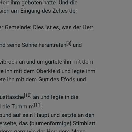
Herr ihm geboten hatte. Und die
ich am Eingang des Zeltes der
r Gemeinde: Dies ist es, was der Herr
[8]
nd seine Söhne herantreten
und
Leibrock an und umgürtete ihn mit dem
ete ihn mit dem Oberkleid und legte ihm
te ihn mit dem Gurt des Efods und
[10]
rusttasche
an und legte in die
[11]
nd die Tummim
;
bund auf sein Haupt und setzte an den
rseite, das {blumenförmige} Stirnblatt
iadem: ganz wie der Herr dem Mose