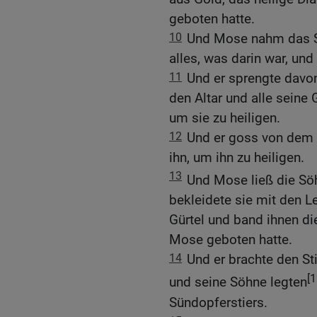
geboten hatte.
10
Und Mose nahm das S
alles, was darin war, und 
11
Und er sprengte davon
den Altar und alle seine
um sie zu heiligen.
12
Und er goss von dem 
ihn, um ihn zu heiligen.
13
Und Mose ließ die Sö
bekleidete sie mit den 
Gürtel und band ihnen d
Mose geboten hatte.
14
Und er brachte den St
[1
und seine Söhne legten
Sündopferstiers.