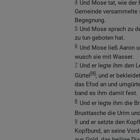
4
Und Mose tat, wie der 
Gemeinde versammelte s
Begegnung.
5
Und Mose sprach zu de
zu tun geboten hat.
6
Und Mose ließ Aaron u
wusch sie mit Wasser.
7
Und er legte ihm den 
[9]
Gürtel
; und er bekleid
das Efod an und umgürte
band es ihm damit fest.
8
Und er legte ihm die B
Brusttasche die Urim u
9
und er setzte den Kopf
Kopfbund, an seine Vorde
aus Gold, das heilige D