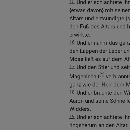
15
Und er schlachtete ih
{etwas davon} mit seine
Altars und entsündigte {s
den Fuß des Altars und he
erwirkte.
16
Und er nahm das ganze
den Lappen der Leber und
Mose ließ es auf dem Al
17
Und den Stier und sei
[1]
Mageninhalt
verbrannte
ganz wie der Herr dem M
18
Und er brachte den W
Aaron und seine Söhne l
Widders.
19
Und er schlachtete ih
ringsherum an den Altar.