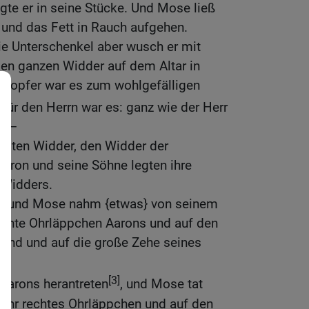
gte er in seine Stücke. Und Mose ließ
 und das Fett in Rauch aufgehen.
ie Unterschenkel aber wusch er mit
en ganzen Widder auf dem Altar in
ndopfer war es zum wohlgefälligen
 für den Herrn war es: ganz wie der Herr
. –
eiten Widder, den Widder der
Aaron und seine Söhne legten ihre
 Widders.
hn, und Mose nahm {etwas} von seinem
rechte Ohrläppchen Aarons und auf den
and und auf die große Zehe seines
[3]
 Aarons herantreten
, und Mose tat
 ihr rechtes Ohrläppchen und auf den