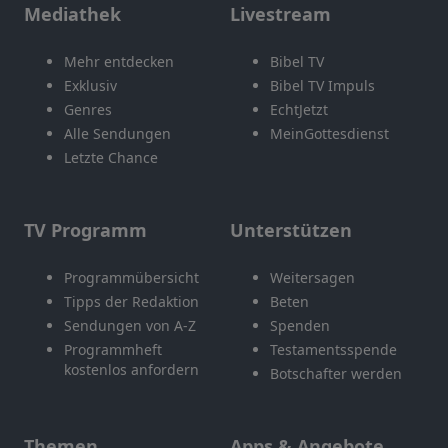
Mediathek
Livestream
Mehr entdecken
Bibel TV
Exklusiv
Bibel TV Impuls
Genres
EchtJetzt
Alle Sendungen
MeinGottesdienst
Letzte Chance
TV Programm
Unterstützen
Programmübersicht
Weitersagen
Tipps der Redaktion
Beten
Sendungen von A-Z
Spenden
Programmheft
Testamentsspende
kostenlos anfordern
Botschafter werden
Themen
Apps & Angebote