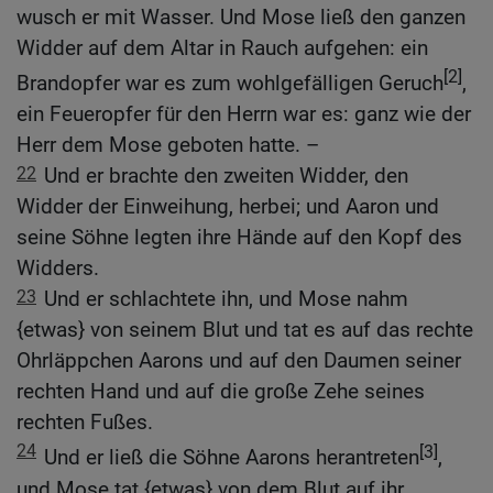
wusch er mit Wasser. Und Mose ließ den ganzen
Widder auf dem Altar in Rauch aufgehen: ein
[2]
Brandopfer war es zum wohlgefälligen Geruch
,
ein Feueropfer für den Herrn war es: ganz wie der
Herr dem Mose geboten hatte. –
22
Und er brachte den zweiten Widder, den
Widder der Einweihung, herbei; und Aaron und
seine Söhne legten ihre Hände auf den Kopf des
Widders.
23
Und er schlachtete ihn, und Mose nahm
{etwas} von seinem Blut und tat es auf das rechte
Ohrläppchen Aarons und auf den Daumen seiner
rechten Hand und auf die große Zehe seines
rechten Fußes.
24
[3]
Und er ließ die Söhne Aarons herantreten
,
und Mose tat {etwas} von dem Blut auf ihr