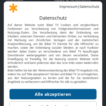
Gott und Bibel erklärt
Newsletter
Feiertage
Mobile App
Interviews
Kids App
Neuigkeiten
Smart TV
HbbTV
Bibelthek Online-Bibel
Nächster Gottesdienst
Bibel TV
Service
Über uns
Kontakt
Jobs
TV-Empfang
Presse
FAQ
Mediadaten