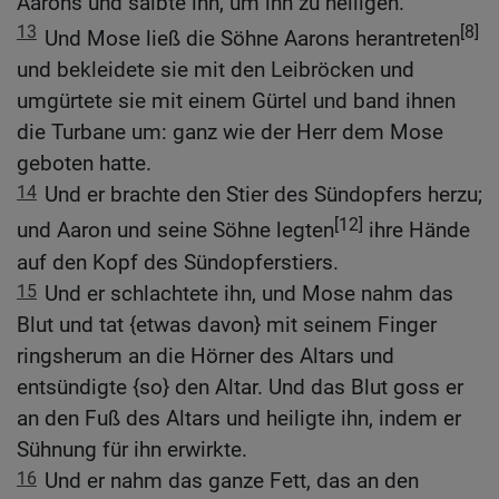
Aarons und salbte ihn, um ihn zu heiligen.
13
[8]
Und Mose ließ die Söhne Aarons herantreten
und bekleidete sie mit den Leibröcken und
umgürtete sie mit einem Gürtel und band ihnen
die Turbane um: ganz wie der Herr dem Mose
geboten hatte.
14
Und er brachte den Stier des Sündopfers herzu;
[12]
und Aaron und seine Söhne legten
ihre Hände
auf den Kopf des Sündopferstiers.
15
Und er schlachtete ihn, und Mose nahm das
Blut und tat {etwas davon} mit seinem Finger
ringsherum an die Hörner des Altars und
entsündigte {so} den Altar. Und das Blut goss er
an den Fuß des Altars und heiligte ihn, indem er
Sühnung für ihn erwirkte.
16
Und er nahm das ganze Fett, das an den