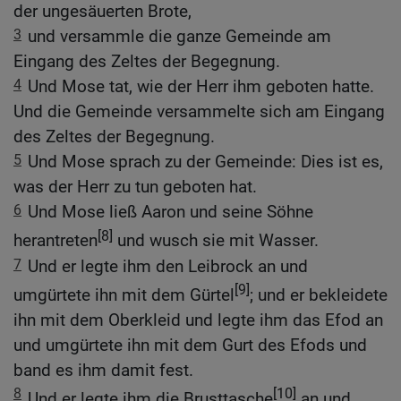
der ungesäuerten Brote,
3
und versammle die ganze Gemeinde am
Eingang des Zeltes der Begegnung.
4
Und Mose tat, wie der Herr ihm geboten hatte.
Und die Gemeinde versammelte sich am Eingang
des Zeltes der Begegnung.
5
Und Mose sprach zu der Gemeinde: Dies ist es,
was der Herr zu tun geboten hat.
6
Und Mose ließ Aaron und seine Söhne
[8]
herantreten
und wusch sie mit Wasser.
7
Und er legte ihm den Leibrock an und
[9]
umgürtete ihn mit dem Gürtel
; und er bekleidete
ihn mit dem Oberkleid und legte ihm das Efod an
und umgürtete ihn mit dem Gurt des Efods und
band es ihm damit fest.
8
[10]
Und er legte ihm die Brusttasche
an und