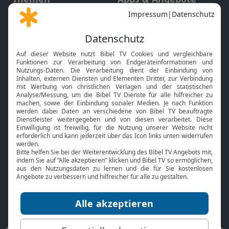
Gott und Bibel erklärt
Newsletter
Feiertage
Mobile App
Interviews
Kids App
Neuigkeiten
Smart TV
HbbTV
Bibelthek Online-Bibel
Nächster Gottesdienst
Bibel TV
Service
Über uns
Kontakt
Jobs
TV-Empfang
Presse
FAQ
Mediadaten