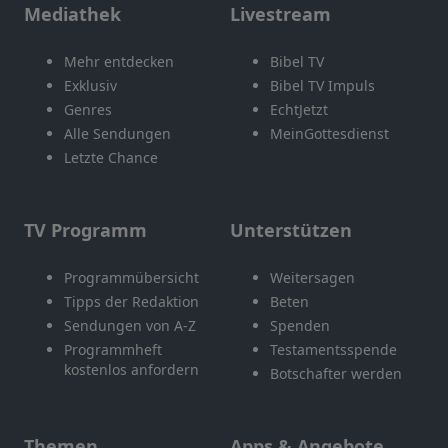
Mediathek
Livestream
Mehr entdecken
Bibel TV
Exklusiv
Bibel TV Impuls
Genres
EchtJetzt
Alle Sendungen
MeinGottesdienst
Letzte Chance
TV Programm
Unterstützen
Programmübersicht
Weitersagen
Tipps der Redaktion
Beten
Sendungen von A-Z
Spenden
Programmheft
Testamentsspende
kostenlos anfordern
Botschafter werden
Themen
Apps & Angebote