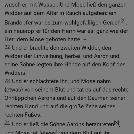
wusch er mit Wasser. Und Mose ließ den ganzen
Widder auf dem Altar in Rauch aufgehen: ein
[2]
Brandopfer war es zum wohlgefälligen Geruch
,
ein Feueropfer für den Herrn war es: ganz wie der
Herr dem Mose geboten hatte. –
22
Und er brachte den zweiten Widder, den
Widder der Einweihung, herbei; und Aaron und
seine Söhne legten ihre Hände auf den Kopf des
Widders.
23
Und er schlachtete ihn, und Mose nahm
{etwas} von seinem Blut und tat es auf das rechte
Ohrläppchen Aarons und auf den Daumen seiner
rechten Hand und auf die große Zehe seines
rechten Fußes.
24
[3]
Und er ließ die Söhne Aarons herantreten
,
und Mose tat {etwas} von dem Blut auf ihr