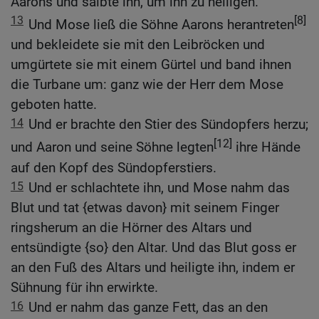
Aarons und salbte ihn, um ihn zu heiligen.
13
[8]
Und Mose ließ die Söhne Aarons herantreten
und bekleidete sie mit den Leibröcken und
umgürtete sie mit einem Gürtel und band ihnen
die Turbane um: ganz wie der Herr dem Mose
geboten hatte.
14
Und er brachte den Stier des Sündopfers herzu;
[12]
und Aaron und seine Söhne legten
ihre Hände
auf den Kopf des Sündopferstiers.
15
Und er schlachtete ihn, und Mose nahm das
Blut und tat {etwas davon} mit seinem Finger
ringsherum an die Hörner des Altars und
entsündigte {so} den Altar. Und das Blut goss er
an den Fuß des Altars und heiligte ihn, indem er
Sühnung für ihn erwirkte.
16
Und er nahm das ganze Fett, das an den