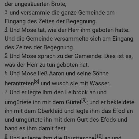
der ungesäuerten Brote,
3
und versammle die ganze Gemeinde am
Eingang des Zeltes der Begegnung.
4
Und Mose tat, wie der Herr ihm geboten hatte.
Und die Gemeinde versammelte sich am Eingang
des Zeltes der Begegnung.
5
Und Mose sprach zu der Gemeinde: Dies ist es,
was der Herr zu tun geboten hat.
6
Und Mose ließ Aaron und seine Söhne
[8]
herantreten
und wusch sie mit Wasser.
7
Und er legte ihm den Leibrock an und
[9]
umgürtete ihn mit dem Gürtel
; und er bekleidete
ihn mit dem Oberkleid und legte ihm das Efod an
und umgürtete ihn mit dem Gurt des Efods und
band es ihm damit fest.
8
[10]
Und er legte ihm die Brusttasche
an und