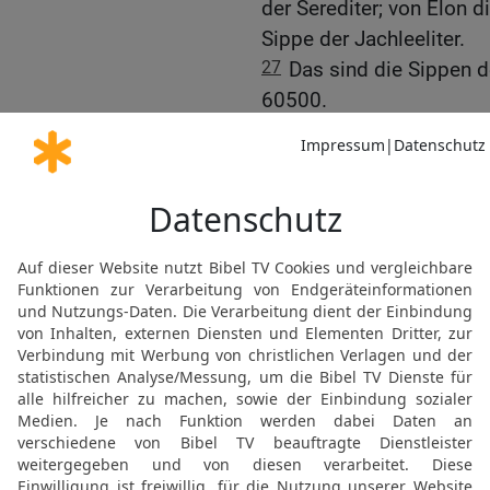
der Serediter; von Elon d
Sippe der Jachleeliter.
27
Das sind die Sippen d
60500.
28
Die Söhne Josef nach
29
Die Söhne Manasse: vo
Machir zeugte Gilead; vo
Gileaditer.
30
Das sind die Söhne Gil
von Helek die Sippe der 
31
und {von} Asriël die S
Sippe der Sichemiter;
32
und {von} Schemida di
Hefer die Sippe der Hefer
33
Und Zelofhad, der Soh
{nur} Töchter; und die N