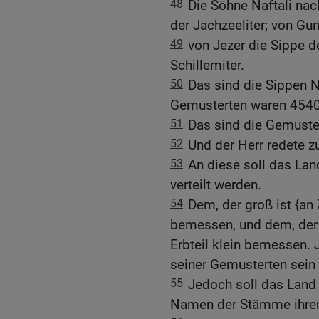
48
Die Söhne Naftali nac
der Jachzeeliter; von Gun
49
von Jezer die Sippe de
Schillemiter.
50
Das sind die Sippen N
Gemusterten waren 4540
51
Das sind die Gemuster
52
Und der Herr redete 
53
An diese soll das Lan
verteilt werden.
54
Dem, der groß ist {an Z
bemessen, und dem, der kl
Erbteil klein bemessen. 
seiner Gemusterten sein
55
Jedoch soll das Land 
Namen der Stämme ihrer 