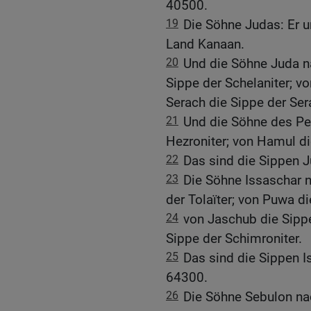
40500.
19
Die Söhne Judas: Er u
Land Kanaan.
20
Und die Söhne Juda na
Sippe der Schelaniter; vo
Serach die Sippe der Sera
21
Und die Söhne des Pe
Hezroniter; von Hamul di
22
Das sind die Sippen 
23
Die Söhne Issaschar n
der Tolaïter; von Puwa d
24
von Jaschub die Sippe
Sippe der Schimroniter.
25
Das sind die Sippen I
64300.
26
Die Söhne Sebulon nac