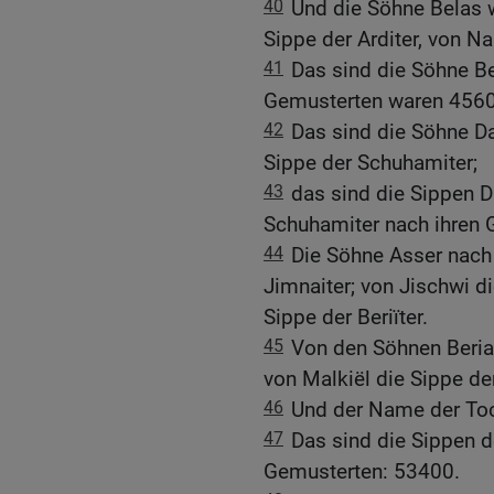
40
Und die Söhne Belas 
Sippe der Arditer, von N
41
Das sind die Söhne Be
Gemusterten waren 4560
42
Das sind die Söhne D
Sippe der Schuhamiter;
43
das sind die Sippen D
Schuhamiter nach ihren 
44
Die Söhne Asser nach 
Jimnaiter; von Jischwi di
Sippe der Beriïter.
45
Von den Söhnen Berias
von Malkiël die Sippe der
46
Und der Name der Toc
47
Das sind die Sippen d
Gemusterten: 53400.