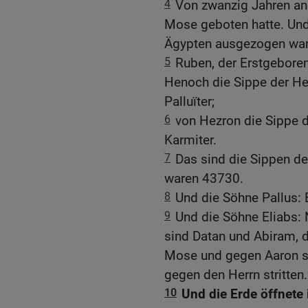
4
Von zwanzig Jahren an
Mose geboten hatte. Und
Ägypten ausgezogen ware
5
Ruben, der Erstgeboren
Henoch die Sippe der Hen
Palluïter;
6
von Hezron die Sippe d
Karmiter.
7
Das sind die Sippen de
waren 43730.
8
Und die Söhne Pallus: 
9
Und die Söhne Eliabs:
sind Datan und Abiram, 
Mose und gegen Aaron str
gegen den Herrn stritten.
10
Und die Erde öffnete