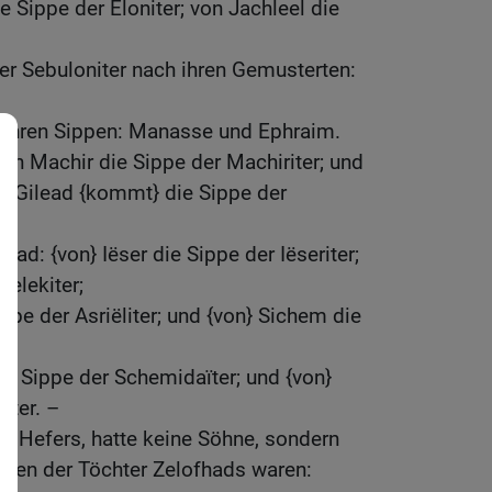
ie Sippe der Eloniter; von Jachleel die
er Sebuloniter nach ihren Gemusterten:
 ihren Sippen: Manasse und Ephraim.
n Machir die Sippe der Machiriter; und
n Gilead {kommt} die Sippe der
ead: {von} Iëser die Sippe der Iëseriter;
Helekiter;
ippe der Asriëliter; und {von} Sichem die
e Sippe der Schemidaïter; und {von}
iter. –
n Hefers, hatte keine Söhne, sondern
amen der Töchter Zelofhads waren: