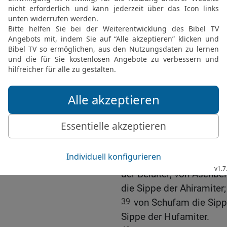
Machla und Noa, Hogla, 
34
Das sind die Sippen 
52700.
35
Das sind die Söhne E
Schutelach die Sippe der
der Becheriter; von Tahan
36
Und das sind die Söhn
Eraniter.
37
Das sind die Sippen 
Gemusterten: 32500. Das
Sippen.
38
Die Söhne Benjamin na
der Belaïter; von Aschbe
die Sippe der Ahiramiter;
39
von Schufam die Sipp
Sippe der Hufamiter.