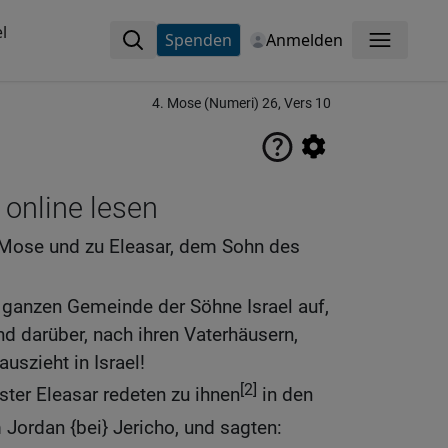
l
Spenden
Anmelden
Menü
4. Mose (Numeri) 26, Vers 10
 online lesen
 Mose und zu Eleasar, dem Sohn des
anzen Gemeinde der Söhne Israel auf,
d darüber, nach ihren Vaterhäusern,
uszieht in Israel!
[2]
ter Eleasar redeten zu ihnen
in den
Jordan {bei} Jericho, und sagten: