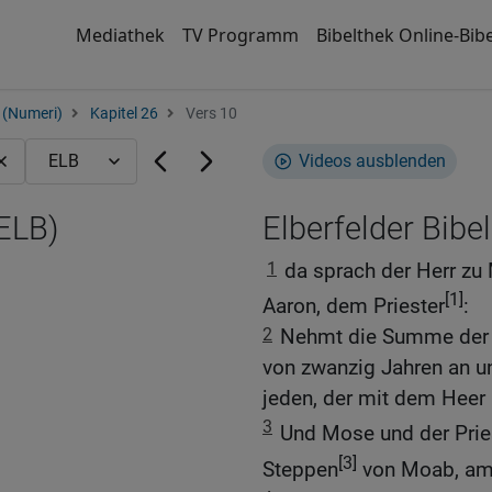
Mediathek
TV Programm
Bibelthek Online-Bibe
 (Numeri)
Kapitel 26
Vers 10
Videos ausblenden
(ELB)
Elberfelder Bibel
1
da sprach der Herr zu
[1]
Aaron, dem Priester
:
2
Nehmt die Summe der g
von zwanzig Jahren an un
jeden, der mit dem Heer a
3
Und Mose und der Pries
[3]
Steppen
von Moab, am 