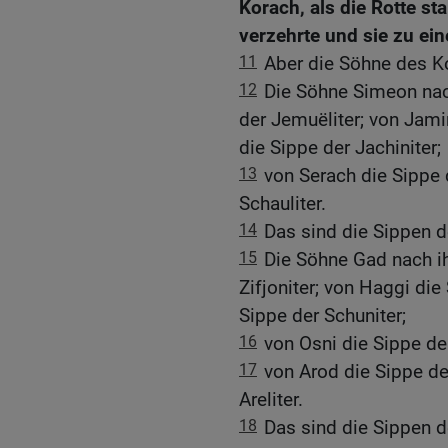
Korach, als die Rotte s
verzehrte und sie zu ei
11
Aber die Söhne des Ko
12
Die Söhne Simeon nac
der Jemuëliter; von Jami
die Sippe der Jachiniter;
13
von Serach die Sippe 
Schauliter.
14
Das sind die Sippen d
15
Die Söhne Gad nach ih
Zifjoniter; von Haggi die
Sippe der Schuniter;
16
von Osni die Sippe der
17
von Arod die Sippe der
Areliter.
18
Das sind die Sippen 