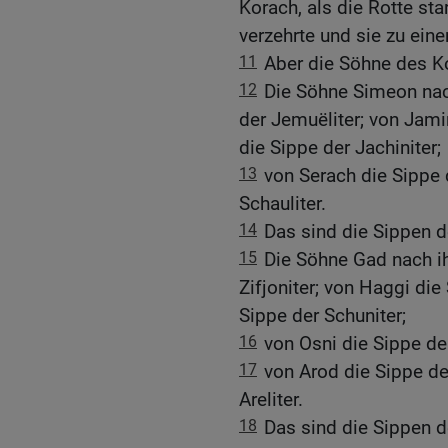
Korach, als die Rotte st
verzehrte und sie zu ein
11
Aber die Söhne des Ko
12
Die Söhne Simeon nac
der Jemuëliter; von Jami
die Sippe der Jachiniter;
13
von Serach die Sippe 
Schauliter.
14
Das sind die Sippen d
15
Die Söhne Gad nach ih
Zifjoniter; von Haggi die
Sippe der Schuniter;
16
von Osni die Sippe der
17
von Arod die Sippe der
Areliter.
18
Das sind die Sippen 