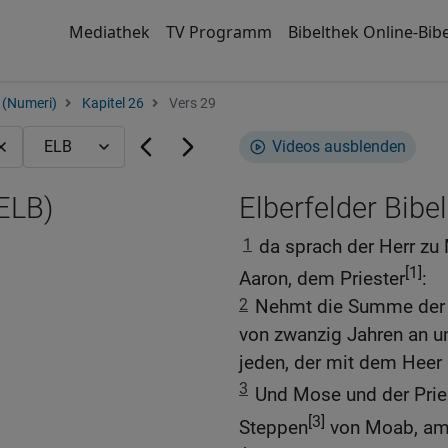
Mediathek
TV Programm
Bibelthek Online-Bibe
 (Numeri)
Kapitel 26
Vers 29
Videos ausblenden
(ELB)
Elberfelder Bibel
1
da sprach der Herr zu
[1]
Aaron, dem Priester
:
2
Nehmt die Summe der g
von zwanzig Jahren an un
jeden, der mit dem Heer a
3
Und Mose und der Pries
[3]
Steppen
von Moab, am 