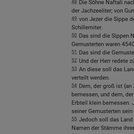
48
Die Söhne Naftali nac
der Jachzeeliter; von Gun
49
von Jezer die Sippe de
Schillemiter.
50
Das sind die Sippen N
Gemusterten waren 4540
51
Das sind die Gemuster
52
Und der Herr redete 
53
An diese soll das Lan
verteilt werden.
54
Dem, der groß ist {an Z
bemessen, und dem, der kl
Erbteil klein bemessen. 
seiner Gemusterten sein
55
Jedoch soll das Land 
Namen der Stämme ihrer 