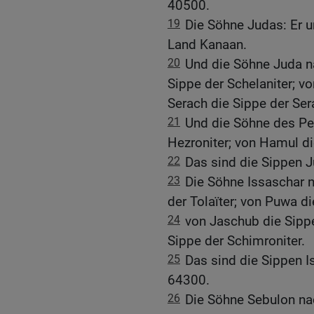
40500.
19
Die Söhne Judas: Er u
Land Kanaan.
20
Und die Söhne Juda na
Sippe der Schelaniter; vo
Serach die Sippe der Sera
21
Und die Söhne des Pe
Hezroniter; von Hamul di
22
Das sind die Sippen 
23
Die Söhne Issaschar n
der Tolaïter; von Puwa d
24
von Jaschub die Sippe
Sippe der Schimroniter.
25
Das sind die Sippen I
64300.
26
Die Söhne Sebulon nac