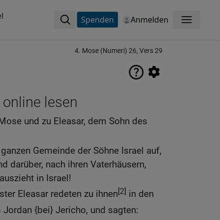
l
Spenden
Anmelden
Menü
4. Mose (Numeri) 26, Vers 29
 online lesen
 Mose und zu Eleasar, dem Sohn des
anzen Gemeinde der Söhne Israel auf,
d darüber, nach ihren Vaterhäusern,
uszieht in Israel!
[2]
ter Eleasar redeten zu ihnen
in den
Jordan {bei} Jericho, und sagten: