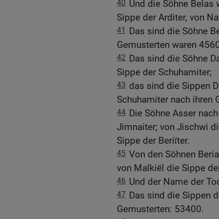
40
Und die Söhne Belas 
Sippe der Arditer, von N
41
Das sind die Söhne Be
Gemusterten waren 4560
42
Das sind die Söhne D
Sippe der Schuhamiter;
43
das sind die Sippen D
Schuhamiter nach ihren 
44
Die Söhne Asser nach 
Jimnaiter; von Jischwi di
Sippe der Beriïter.
45
Von den Söhnen Berias
von Malkiël die Sippe der
46
Und der Name der Toc
47
Das sind die Sippen d
Gemusterten: 53400.