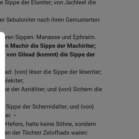
ie Sippe der Eloniter; von Jachleel die
er Sebuloniter nach ihren Gemusterten:
 ihren Sippen: Manasse und Ephraim.
on Machir die Sippe der Machiriter;
d; von Gilead {kommt} die Sippe der
ead: {von} Iëser die Sippe der Iëseriter;
Helekiter;
ippe der Asriëliter; und {von} Sichem die
e Sippe der Schemidaïter; und {von}
iter. –
n Hefers, hatte keine Söhne, sondern
amen der Töchter Zelofhads waren: