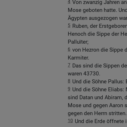
4
Von zwanzig Jahren an
Mose geboten hatte. Und
Ägypten ausgezogen ware
5
Ruben, der Erstgeboren
Henoch die Sippe der Hen
Palluïter;
6
von Hezron die Sippe d
Karmiter.
7
Das sind die Sippen de
waren 43730.
8
Und die Söhne Pallus: 
9
Und die Söhne Eliabs:
sind Datan und Abiram, 
Mose und gegen Aaron str
gegen den Herrn stritten.
10
Und die Erde öffnete 