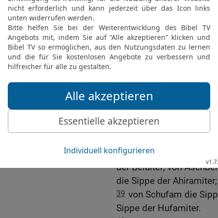
Machla und Noa, Hogla, 
34
Das sind die Sippen 
52700.
35
Das sind die Söhne E
Schutelach die Sippe der
der Becheriter; von Tahan
36
Und das sind die Söhn
Eraniter.
37
Das sind die Sippen 
Gemusterten: 32500. Das
Sippen.
38
Die Söhne Benjamin na
der Belaïter; von Aschbe
die Sippe der Ahiramiter;
39
von Schufam die Sipp
Sippe der Hufamiter.