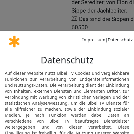
der Serediter; von Elon d
Sippe der Jachleeliter.
27
Das sind die Sippen d
60500.
28
Die Söhne Josef nach
29
Die Söhne Manasse: v
und Machir zeugte Gilea
Gileaditer.
30
Das sind die Söhne Gil
von Helek die Sippe der 
31
und {von} Asriël die S
Sippe der Sichemiter;
32
und {von} Schemida di
Hefer die Sippe der Hefer
33
Und Zelofhad, der Soh
{nur} Töchter; und die N