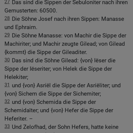
27
Das sind die Sippen der Sebuloniter nach ihren
Gemusterten: 60500.
28
Die Söhne Josef nach ihren Sippen: Manasse
und Ephraim.
29
Die Söhne Manasse: von Machir die Sippe der
Machiriter; und Machir zeugte Gilead; von Gilead
{kommt} die Sippe der Gileaditer.
30
Das sind die Söhne Gilead: {von} Iëser die
Sippe der Iëseriter; von Helek die Sippe der
Helekiter;
31
und {von} Asriël die Sippe der Asriëliter; und
{von} Sichem die Sippe der Sichemiter;
32
und {von} Schemida die Sippe der
Schemidaïter; und {von} Hefer die Sippe der
Heferiter. –
33
Und Zelofhad, der Sohn Hefers, hatte keine