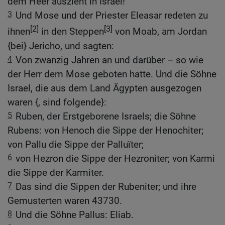
dem Heer auszieht in Israel!
3
Und Mose und der Priester Eleasar redeten zu
[2]
[3]
ihnen
in den Steppen
von Moab, am Jordan
{bei} Jericho, und sagten:
4
Von zwanzig Jahren an und darüber – so wie
der Herr dem Mose geboten hatte. Und die Söhne
Israel, die aus dem Land Ägypten ausgezogen
waren {, sind folgende}:
5
Ruben, der Erstgeborene Israels; die Söhne
Rubens: von Henoch die Sippe der Henochiter;
von Pallu die Sippe der Palluïter;
6
von Hezron die Sippe der Hezroniter; von Karmi
die Sippe der Karmiter.
7
Das sind die Sippen der Rubeniter; und ihre
Gemusterten waren 43730.
8
Und die Söhne Pallus: Eliab.