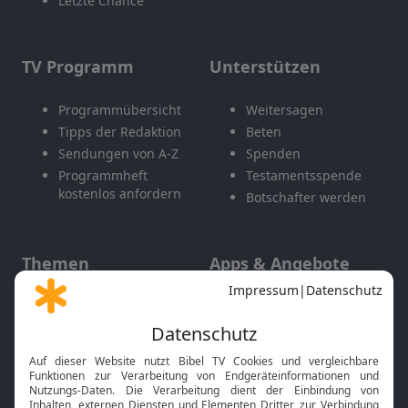
Letzte Chance
TV Programm
Unterstützen
Programmübersicht
Weitersagen
Tipps der Redaktion
Beten
Sendungen von A-Z
Spenden
Programmheft
Testamentsspende
kostenlos anfordern
Botschafter werden
Themen
Apps & Angebote
Gott und Bibel erklärt
Newsletter
Feiertage
Mobile App
Interviews
Kids App
Neuigkeiten
Smart TV
HbbTV