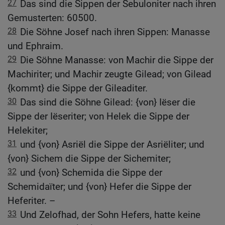
27
Das sind die Sippen der Sebuloniter nach ihren
Gemusterten: 60500.
28
Die Söhne Josef nach ihren Sippen: Manasse
und Ephraim.
29
Die Söhne Manasse: von Machir die Sippe der
Machiriter; und Machir zeugte Gilead; von Gilead
{kommt} die Sippe der Gileaditer.
30
Das sind die Söhne Gilead: {von} Iëser die
Sippe der Iëseriter; von Helek die Sippe der
Helekiter;
31
und {von} Asriël die Sippe der Asriëliter; und
{von} Sichem die Sippe der Sichemiter;
32
und {von} Schemida die Sippe der
Schemidaïter; und {von} Hefer die Sippe der
Heferiter. –
33
Und Zelofhad, der Sohn Hefers, hatte keine