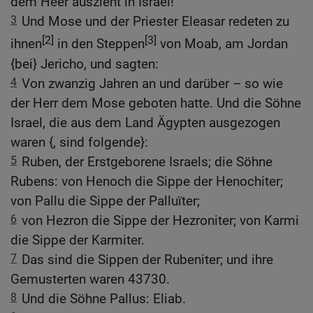
dem Heer auszieht in Israel!
3
Und Mose und der Priester Eleasar redeten zu
[2]
[3]
ihnen
in den Steppen
von Moab, am Jordan
{bei} Jericho, und sagten:
4
Von zwanzig Jahren an und darüber – so wie
der Herr dem Mose geboten hatte. Und die Söhne
Israel, die aus dem Land Ägypten ausgezogen
waren {, sind folgende}:
5
Ruben, der Erstgeborene Israels; die Söhne
Rubens: von Henoch die Sippe der Henochiter;
von Pallu die Sippe der Palluïter;
6
von Hezron die Sippe der Hezroniter; von Karmi
die Sippe der Karmiter.
7
Das sind die Sippen der Rubeniter; und ihre
Gemusterten waren 43730.
8
Und die Söhne Pallus: Eliab.