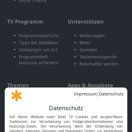
Letzte Chance
TV Programm
Unterstützen
Programmübersicht
Weitersagen
Tipps der Redaktion
Beten
Sendungen von A-Z
Spenden
Programmheft
Testamentsspende
kostenlos anfordern
Botschafter werden
Themen
Apps & Angebote
Gott und Bibel erklärt
Newsletter
Feiertage
Mobile App
Interviews
Kids App
Neuigkeiten
Smart TV
HbbTV