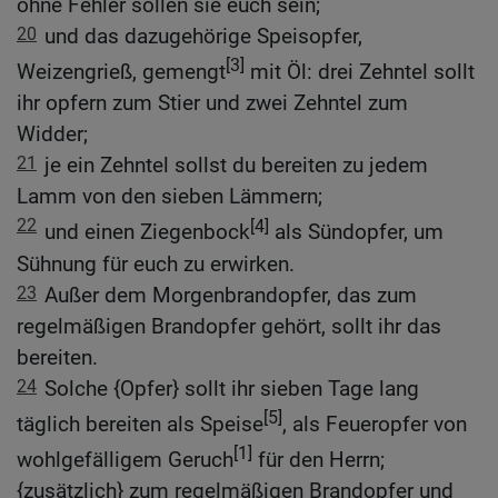
ohne Fehler sollen sie euch sein;
20
und das dazugehörige Speisopfer,
[3]
Weizengrieß, gemengt
mit Öl: drei Zehntel sollt
ihr opfern zum Stier und zwei Zehntel zum
Widder;
21
je ein Zehntel sollst du bereiten zu jedem
Lamm von den sieben Lämmern;
22
[4]
und einen Ziegenbock
als Sündopfer, um
Sühnung für euch zu erwirken.
23
Außer dem Morgenbrandopfer, das zum
regelmäßigen Brandopfer gehört, sollt ihr das
bereiten.
24
Solche {Opfer} sollt ihr sieben Tage lang
[5]
täglich bereiten als Speise
, als Feueropfer von
[1]
wohlgefälligem Geruch
für den Herrn;
{zusätzlich} zum regelmäßigen Brandopfer und