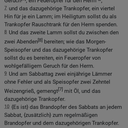
Geruch
, ein Feueropfer für den Herrn –;
7
und das dazugehörige Trankopfer, ein viertel
Hin für je ein Lamm; im Heiligtum sollst du als
Trankopfer Rauschtrank für den Herrn spenden.
8
Und das zweite Lamm sollst du zwischen den
[8]
zwei Abenden
bereiten; wie das Morgen-
Speisopfer und das dazugehörige Trankopfer
sollst du es bereiten, ein Feueropfer von
wohlgefälligem Geruch für den Herrn.
9
Und am Sabbattag zwei einjährige Lämmer
ohne Fehler und als Speisopfer zwei Zehntel
[7]
Weizengrieß, gemengt
mit Öl, und das
dazugehörige Trankopfer.
10
{Es ist} das Brandopfer des Sabbats an jedem
Sabbat, {zusätzlich} zum regelmäßigen
Brandopfer und dem dazugehörigen Trankopfer.