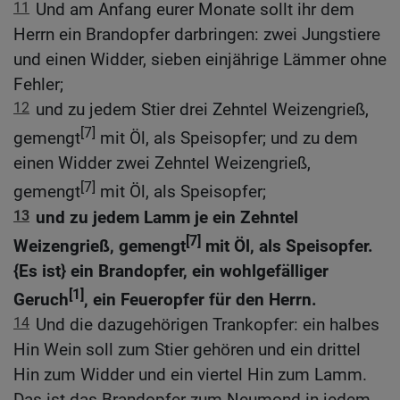
11
Und am Anfang eurer Monate sollt ihr dem
Herrn ein Brandopfer darbringen: zwei Jungstiere
und einen Widder, sieben einjährige Lämmer ohne
Fehler;
12
und zu jedem Stier drei Zehntel Weizengrieß,
[7]
gemengt
mit Öl, als Speisopfer; und zu dem
einen Widder zwei Zehntel Weizengrieß,
[7]
gemengt
mit Öl, als Speisopfer;
13
und zu jedem Lamm je ein Zehntel
[7]
Weizengrieß, gemengt
mit Öl, als Speisopfer.
{Es ist} ein Brandopfer, ein wohlgefälliger
[1]
Geruch
, ein Feueropfer für den Herrn.
14
Und die dazugehörigen Trankopfer: ein halbes
Hin Wein soll zum Stier gehören und ein drittel
Hin zum Widder und ein viertel Hin zum Lamm.
Das ist das Brandopfer zum Neumond in jedem