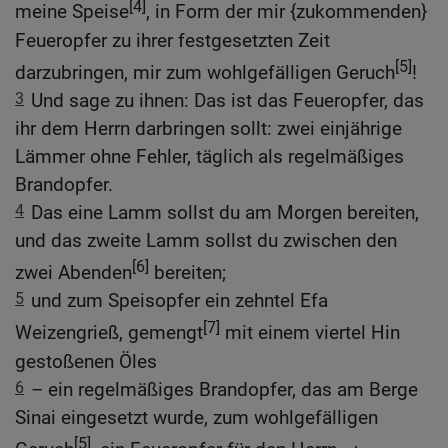
[4]
meine Speise
, in Form der mir {zukommenden}
Feueropfer zu ihrer festgesetzten Zeit
[5]
darzubringen, mir zum wohlgefälligen Geruch
!
3
Und sage zu ihnen: Das ist das Feueropfer, das
ihr dem Herrn darbringen sollt: zwei einjährige
Lämmer ohne Fehler, täglich als regelmäßiges
Brandopfer.
4
Das eine Lamm sollst du am Morgen bereiten,
und das zweite Lamm sollst du zwischen den
[6]
zwei Abenden
bereiten;
5
und zum Speisopfer ein zehntel Efa
[7]
Weizengrieß, gemengt
mit einem viertel Hin
gestoßenen Öles
6
– ein regelmäßiges Brandopfer, das am Berge
Sinai eingesetzt wurde, zum wohlgefälligen
[5]