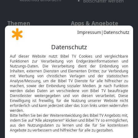
Botschafter werden
Themen
Apps & Angebote
Gott und Bibel erklärt
Newsletter
Feiertage
Mobile App
Interviews
Kids App
Neuigkeiten
Smart TV
HbbTV
Bibelthek Online-Bibel
Nächster Gottesdienst
Bibel TV
Service
Über uns
Kontakt
Jobs
TV-Empfang
Presse
FAQ