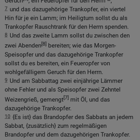
Geruch
, ein Feueropfer für den Herrn –;
7
und das dazugehörige Trankopfer, ein viertel
Hin für je ein Lamm; im Heiligtum sollst du als
Trankopfer Rauschtrank für den Herrn spenden.
8
Und das zweite Lamm sollst du zwischen den
[8]
zwei Abenden
bereiten; wie das Morgen-
Speisopfer und das dazugehörige Trankopfer
sollst du es bereiten, ein Feueropfer von
wohlgefälligem Geruch für den Herrn.
9
Und am Sabbattag zwei einjährige Lämmer
ohne Fehler und als Speisopfer zwei Zehntel
[7]
Weizengrieß, gemengt
mit Öl, und das
dazugehörige Trankopfer.
10
{Es ist} das Brandopfer des Sabbats an jedem
Sabbat, {zusätzlich} zum regelmäßigen
Brandopfer und dem dazugehörigen Trankopfer.