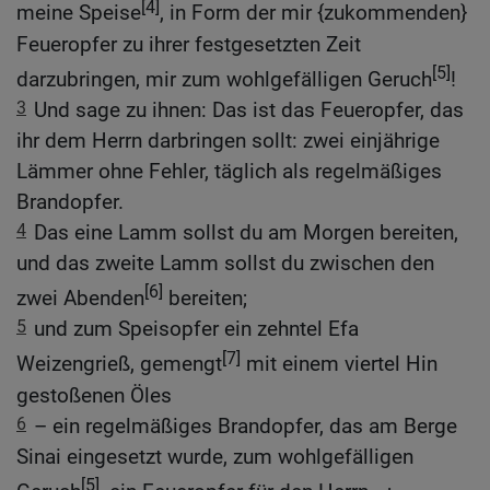
[4]
meine Speise
, in Form der mir {zukommenden}
Feueropfer zu ihrer festgesetzten Zeit
[5]
darzubringen, mir zum wohlgefälligen Geruch
!
3
Und sage zu ihnen: Das ist das Feueropfer, das
ihr dem Herrn darbringen sollt: zwei einjährige
Lämmer ohne Fehler, täglich als regelmäßiges
Brandopfer.
4
Das eine Lamm sollst du am Morgen bereiten,
und das zweite Lamm sollst du zwischen den
[6]
zwei Abenden
bereiten;
5
und zum Speisopfer ein zehntel Efa
[7]
Weizengrieß, gemengt
mit einem viertel Hin
gestoßenen Öles
6
– ein regelmäßiges Brandopfer, das am Berge
Sinai eingesetzt wurde, zum wohlgefälligen
[5]