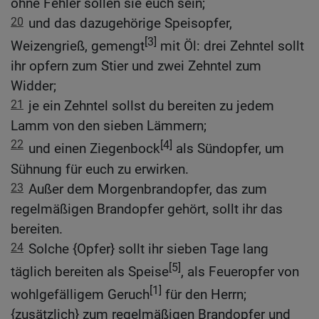
ohne Fehler sollen sie euch sein;
20
und das dazugehörige Speisopfer,
[3]
Weizengrieß, gemengt
mit Öl: drei Zehntel sollt
ihr opfern zum Stier und zwei Zehntel zum
Widder;
21
je ein Zehntel sollst du bereiten zu jedem
Lamm von den sieben Lämmern;
22
[4]
und einen Ziegenbock
als Sündopfer, um
Sühnung für euch zu erwirken.
23
Außer dem Morgenbrandopfer, das zum
regelmäßigen Brandopfer gehört, sollt ihr das
bereiten.
24
Solche {Opfer} sollt ihr sieben Tage lang
[5]
täglich bereiten als Speise
, als Feueropfer von
[1]
wohlgefälligem Geruch
für den Herrn;
{zusätzlich} zum regelmäßigen Brandopfer und