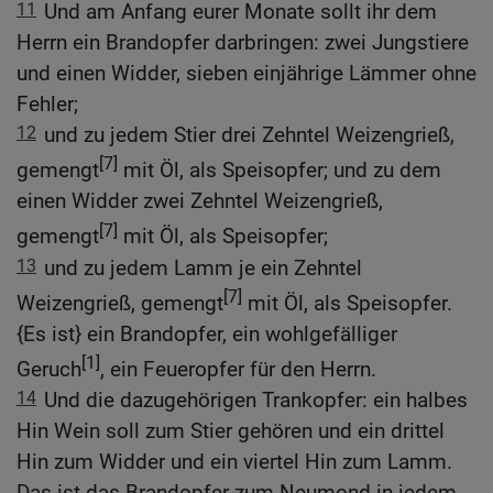
11
Und am Anfang eurer Monate sollt ihr dem
Herrn ein Brandopfer darbringen: zwei Jungstiere
und einen Widder, sieben einjährige Lämmer ohne
Fehler;
12
und zu jedem Stier drei Zehntel Weizengrieß,
[7]
gemengt
mit Öl, als Speisopfer; und zu dem
einen Widder zwei Zehntel Weizengrieß,
[7]
gemengt
mit Öl, als Speisopfer;
13
und zu jedem Lamm je ein Zehntel
[7]
Weizengrieß, gemengt
mit Öl, als Speisopfer.
{Es ist} ein Brandopfer, ein wohlgefälliger
[1]
Geruch
, ein Feueropfer für den Herrn.
14
Und die dazugehörigen Trankopfer: ein halbes
Hin Wein soll zum Stier gehören und ein drittel
Hin zum Widder und ein viertel Hin zum Lamm.
Das ist das Brandopfer zum Neumond in jedem