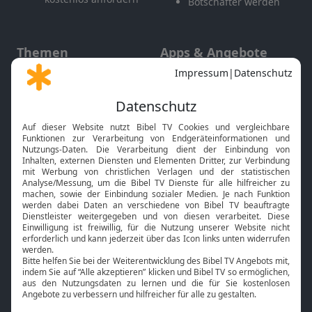
Botschafter werden
Themen
Apps & Angebote
Gott und Bibel erklärt
Newsletter
Feiertage
Mobile App
Interviews
Kids App
Neuigkeiten
Smart TV
HbbTV
Bibelthek Online-Bibel
Nächster Gottesdienst
Bibel TV
Service
Über uns
Kontakt
Jobs
TV-Empfang
Presse
FAQ