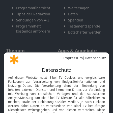
Programmübersicht
Weitersagen
Tipps der Redaktion
Beten
Sendungen von A-Z
Spenden
Programmheft
Testamentsspende
kostenlos anfordern
Botschafter werden
Themen
Apps & Angebote
Gott und Bibel erklärt
Newsletter
Feiertage
Mobile App
Interviews
Kids App
Neuigkeiten
Smart TV
HbbTV
Bibelthek Online-Bibel
Nächster Gottesdienst