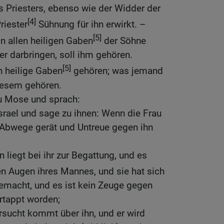
 Priesters, ebenso wie der Widder der
[4]
riester
Sühnung für ihn erwirkt. –
[5]
n allen heiligen Gaben
der Söhne
ter darbringen, soll ihm gehören.
[5]
n heilige Gaben
gehören; was jemand
diesem gehören.
zu Mose und sprach:
rael und sage zu ihnen: Wenn die Frau
Abwege gerät und Untreue gegen ihn
 liegt bei ihr zur Begattung, und es
n Augen ihres Mannes, und sie hat sich
emacht, und es ist kein Zeuge gegen
ertappt worden;
ersucht kommt über ihn, und er wird