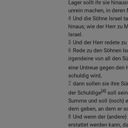
Lager sollt ihr sie hinau
unrein machen, in deren 
4
Und die Söhne Israel t
hinaus; wie der Herr zu 
Israel.
5
Und der Herr redete z
6
Rede zu den Söhnen Is
irgendeine von all den 
eine Untreue gegen den 
schuldig wird,
7
dann sollen sie ihre S
[4]
der Schuldige
soll sein
Summe und soll {noch} e
dem geben, an dem er sc
8
Und wenn der {andere}
erstattet werden kann, d