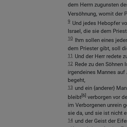
dem Herrn zugunsten des
Versöhnung, womit der P
9
Und jedes Hebopfer vo
Israel, die sie dem Pries
10
Ihm sollen eines jede
dem Priester gibt, soll 
11
Und der Herr redete 
12
Rede zu den Söhnen Is
irgendeines Mannes auf 
begeht,
13
und ein {anderer} Mann
[6]
bleibt
verborgen vor de
im Verborgenen unrein g
sie da, und sie ist nicht 
14
und der Geist der Eif