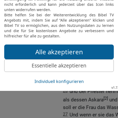
22
und es komme dieses 
Eingeweide, um den Bauc
schwinden zu lassen! Un
23
Und der Priester soll
schreiben und sie in das 
abwischen;
24
und er soll die Frau 
Bitterkeit trinken lasse
Bitterkeit in sie kommt.
25
Und der Priester neh
Speisopfer der Eifersuc
dem Herrn und bringe es
26
und der Priester neh
[2]
als dessen Askara
und 
soll er die Frau das Wass
27
Und wenn er sie das W