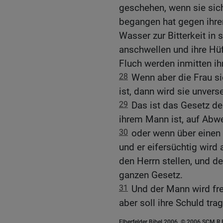
geschehen, wenn sie sic
begangen hat gegen ihre
Wasser zur Bitterkeit in
anschwellen und ihre Hü
Fluch werden inmitten ih
28
Wenn aber die Frau si
ist, dann wird sie unve
29
Das ist das Gesetz der
ihrem Mann ist, auf Abw
30
oder wenn über einen
und er eifersüchtig wird 
den Herrn stellen, und de
ganzen Gesetz.
31
Und der Mann wird fre
aber soll ihre Schuld tra
Elberfelder Bibel 2006, © 2006 SCM R