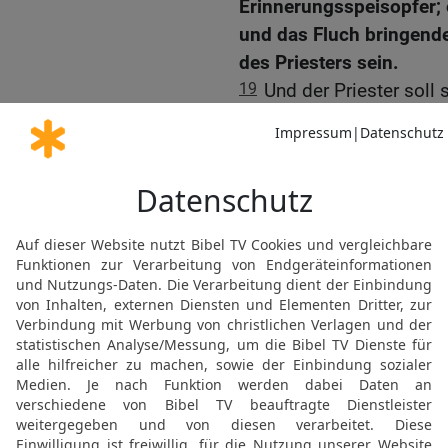
Erinnerungsspeisopfer; e
und das Fluch bringende 
des Priesters sein.
19
Und der Priester soll
sprechen: Wenn kein Man
du unter deinem Mann bis
Unreinheit, dann bleibe 
Wasser der Bitterkeit!
20
Wenn du aber, die du
geraten bist und dich un
gelegen hat außer deine
21
und {so} soll der Pri
[
Schwur der Verfluchung
sprechen –: Dann mache 
Schwur inmitten deines 
schwinden und deinen Ba