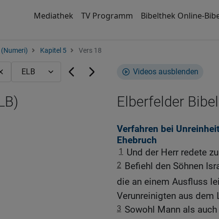
Mediathek
TV Programm
Bibelthek Online-Bibe
 (Numeri)
Kapitel 5
Vers 18
Videos ausblenden
LB)
Elberfelder Bibel
Verfahren bei Unreinhei
Ehebruch
1
Und der Herr redete z
2
Befiehl den Söhnen Isra
die an einem Ausfluss le
Verunreinigten aus dem 
3
Sowohl Mann als auch F