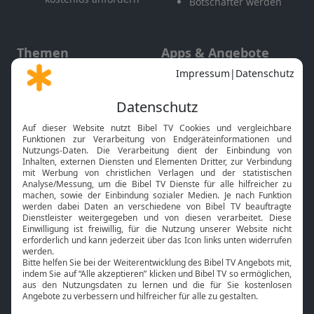
Botschafter werden
Themen
Apps & Angebote
Gott und Bibel erklärt
Newsletter
Feiertage
Mobile App
Interviews
Kids App
Neuigkeiten
Smart TV
HbbTV
Bibelthek Online-Bibel
Nächster Gottesdienst
Bibel TV
Service
Über uns
Kontakt
Jobs
TV-Empfang
Presse
FAQ