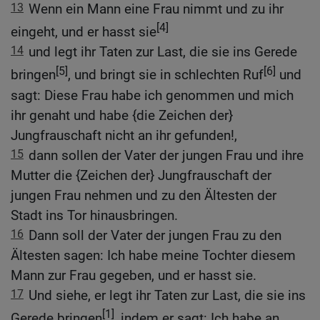
13
Wenn ein Mann eine Frau nimmt und zu ihr
[4]
eingeht, und er hasst sie
14
und legt ihr Taten zur Last, die sie ins Gerede
[5]
[6]
bringen
, und bringt sie in schlechten Ruf
und
sagt: Diese Frau habe ich genommen und mich
ihr genaht und habe {die Zeichen der}
Jungfrauschaft nicht an ihr gefunden!,
15
dann sollen der Vater der jungen Frau und ihre
Mutter die {Zeichen der} Jungfrauschaft der
jungen Frau nehmen und zu den Ältesten der
Stadt ins Tor hinausbringen.
16
Dann soll der Vater der jungen Frau zu den
Ältesten sagen: Ich habe meine Tochter diesem
Mann zur Frau gegeben, und er hasst sie.
17
Und siehe, er legt ihr Taten zur Last, die sie ins
[1]
Gerede bringen
, indem er sagt: Ich habe an