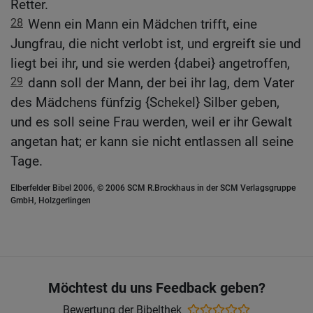
Retter.
28
Wenn ein Mann ein Mädchen trifft, eine
Jungfrau, die nicht verlobt ist, und ergreift sie und
liegt bei ihr, und sie werden {dabei} angetroffen,
29
dann soll der Mann, der bei ihr lag, dem Vater
des Mädchens fünfzig {Schekel} Silber geben,
und es soll seine Frau werden, weil er ihr Gewalt
angetan hat; er kann sie nicht entlassen all seine
Tage.
Elberfelder Bibel 2006, © 2006 SCM R.Brockhaus in der SCM Verlagsgruppe
GmbH, Holzgerlingen
Möchtest du uns Feedback geben?
Bewertung der Bibelthek