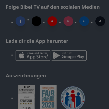
Folge Bibel TV auf den sozialen Medien
Lade dir die App herunter
Auszeichnungen