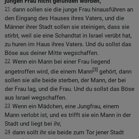
jungen Frau nicht gefunden worden,
21
dann sollen sie die junge Frau hinausführen an
den Eingang des Hauses ihres Vaters, und die
Männer ihrer Stadt sollen sie steinigen, dass sie
stirbt, weil sie eine Schandtat in Israel verübt hat,
zu huren im Haus ihres Vaters. Und du sollst das
Böse aus deiner Mitte wegschaffen.
22
Wenn ein Mann bei einer Frau liegend
[3]
angetroffen wird, die einem Mann
gehört, dann
sollen sie alle beide sterben, der Mann, der bei
der Frau lag, und die Frau. Und du sollst das Böse
aus Israel wegschaffen.
23
Wenn ein Mädchen, eine Jungfrau, einem
Mann verlobt ist, und es trifft sie ein Mann in der
Stadt und liegt bei ihr,
24
dann sollt ihr sie beide zum Tor jener Stadt