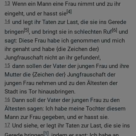
13
Wenn ein Mann eine Frau nimmt und zu ihr
[4]
eingeht, und er hasst sie
14
und legt ihr Taten zur Last, die sie ins Gerede
[5]
[6]
bringen
, und bringt sie in schlechten Ruf
und
sagt: Diese Frau habe ich genommen und mich
ihr genaht und habe {die Zeichen der}
Jungfrauschaft nicht an ihr gefunden!,
15
dann sollen der Vater der jungen Frau und ihre
Mutter die {Zeichen der} Jungfrauschaft der
jungen Frau nehmen und zu den Ältesten der
Stadt ins Tor hinausbringen.
16
Dann soll der Vater der jungen Frau zu den
Ältesten sagen: Ich habe meine Tochter diesem
Mann zur Frau gegeben, und er hasst sie.
17
Und siehe, er legt ihr Taten zur Last, die sie ins
[1]
Gerede bringen
, indem er sagt: Ich habe an