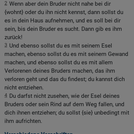
2
Wenn aber dein Bruder nicht nahe bei dir
{wohnt} oder du ihn nicht kennst, dann sollst du
es in dein Haus aufnehmen, und es soll bei dir
sein, bis dein Bruder es sucht. Dann gib es ihm
zurück!
3
Und ebenso sollst du es mit seinem Esel
machen, ebenso sollst du es mit seinem Gewand
machen, und ebenso sollst du es mit allem
Verlorenen deines Bruders machen, das ihm
verloren geht und das du findest; du kannst dich
nicht entziehen.
4
Du darfst nicht zusehen, wie der Esel deines
Bruders oder sein Rind auf dem Weg fallen, und
dich ihnen entziehen; du sollst {sie} unbedingt mit
ihm aufrichten.