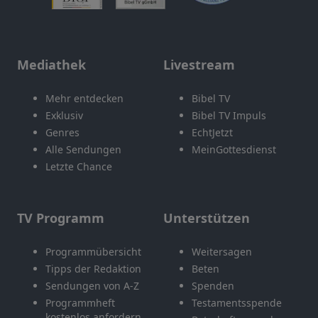
Mediathek
Livestream
Mehr entdecken
Bibel TV
Exklusiv
Bibel TV Impuls
Genres
EchtJetzt
Alle Sendungen
MeinGottesdienst
Letzte Chance
TV Programm
Unterstützen
Programmübersicht
Weitersagen
Tipps der Redaktion
Beten
Sendungen von A-Z
Spenden
Programmheft
Testamentsspende
kostenlos anfordern