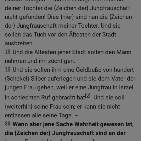
deiner Tochter die {Zeichen der} Jungfrauschaft
nicht gefunden! Dies {hier} sind nun die {Zeichen
der} Jungfrauschaft meiner Tochter. Und sie
sollen das Tuch vor den Ältesten der Stadt
ausbreiten.
18
Und die Ältesten jener Stadt sollen den Mann
nehmen und ihn züchtigen.
19
Und sie sollen ihm eine Geldbuße von hundert
{Schekel} Silber auferlegen und sie dem Vater der
jungen Frau geben, weil er eine Jungfrau in Israel
[2]
in schlechten Ruf gebracht hat
. Und sie soll
{weiterhin} seine Frau sein; er kann sie nicht
entlassen alle seine Tage. –
20
Wenn aber jene Sache Wahrheit gewesen ist,
die {Zeichen der} Jungfrauschaft sind an der