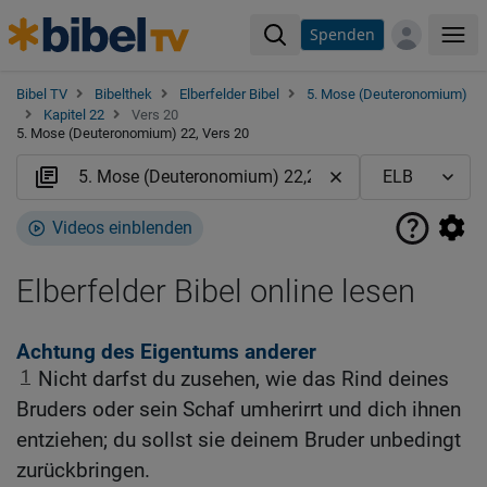
Spenden
Me
Bibel TV
Bibelthek
Elberfelder Bibel
5. Mose (Deuteronomium)
Kapitel 22
Vers 20
5. Mose (Deuteronomium) 22, Vers 20
Videos einblenden
Elberfelder Bibel online lesen
Achtung des Eigentums anderer
1
Nicht darfst du zusehen, wie das Rind deines
Bruders oder sein Schaf umherirrt und dich ihnen
entziehen; du sollst sie deinem Bruder unbedingt
zurückbringen.