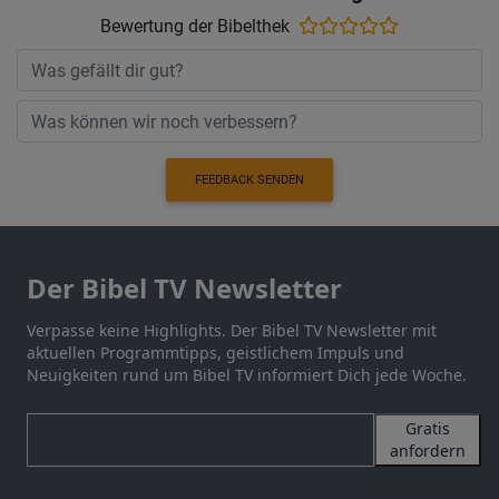
Bewertung der Bibelthek
FEEDBACK SENDEN
Der Bibel TV Newsletter
Verpasse keine Highlights. Der Bibel TV Newsletter mit
aktuellen Programmtipps, geistlichem Impuls und
Neuigkeiten rund um Bibel TV informiert Dich jede Woche.
Gratis
anfordern