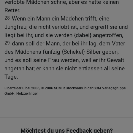
verlobte Mädchen schrie, aber es hatte keinen
Retter.
28
Wenn ein Mann ein Mädchen trifft, eine
Jungfrau, die nicht verlobt ist, und ergreift sie und
liegt bei ihr, und sie werden {dabei} angetroffen,
29
dann soll der Mann, der bei ihr lag, dem Vater
des Mädchens fünfzig {Schekel} Silber geben,
und es soll seine Frau werden, weil er ihr Gewalt
angetan hat; er kann sie nicht entlassen all seine
Tage.
Elberfelder Bibel 2006, © 2006 SCM R.Brockhaus in der SCM Verlagsgruppe
GmbH, Holzgerlingen
Möchtest du uns Feedback geben?