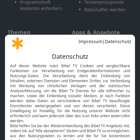
Programmheft
Testamentsspende
kostenlos anfordern
Botschafter werden
Themen
Apps & Angebote
Gott und Bibel erklärt
Newsletter
Feiertage
Mobile App
Interviews
Kids App
Neuigkeiten
Smart TV
HbbTV
Bibelthek Online-Bibel
Nächster Gottesdienst
Bibel TV
Service
Über uns
Kontakt
Jobs
TV-Empfang