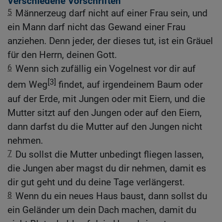
Verschiedene Vorschriften
5
Männerzeug darf nicht auf einer Frau sein, und
ein Mann darf nicht das Gewand einer Frau
anziehen. Denn jeder, der dieses tut, ist ein Gräuel
für den Herrn, deinen Gott.
6
Wenn sich zufällig ein Vogelnest vor dir auf
[3]
dem Weg
findet, auf irgendeinem Baum oder
auf der Erde, mit Jungen oder mit Eiern, und die
Mutter sitzt auf den Jungen oder auf den Eiern,
dann darfst du die Mutter auf den Jungen nicht
nehmen.
7
Du sollst die Mutter unbedingt fliegen lassen,
die Jungen aber magst du dir nehmen, damit es
dir gut geht und du deine Tage verlängerst.
8
Wenn du ein neues Haus baust, dann sollst du
ein Geländer um dein Dach machen, damit du