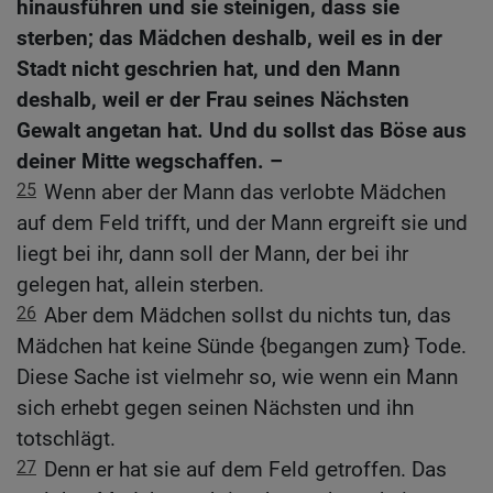
hinausführen und sie steinigen, dass sie
sterben; das Mädchen deshalb, weil es in der
Stadt nicht geschrien hat, und den Mann
deshalb, weil er der Frau seines Nächsten
Gewalt angetan hat. Und du sollst das Böse aus
deiner Mitte wegschaffen. –
25
Wenn aber der Mann das verlobte Mädchen
auf dem Feld trifft, und der Mann ergreift sie und
liegt bei ihr, dann soll der Mann, der bei ihr
gelegen hat, allein sterben.
26
Aber dem Mädchen sollst du nichts tun, das
Mädchen hat keine Sünde {begangen zum} Tode.
Diese Sache ist vielmehr so, wie wenn ein Mann
sich erhebt gegen seinen Nächsten und ihn
totschlägt.
27
Denn er hat sie auf dem Feld getroffen. Das