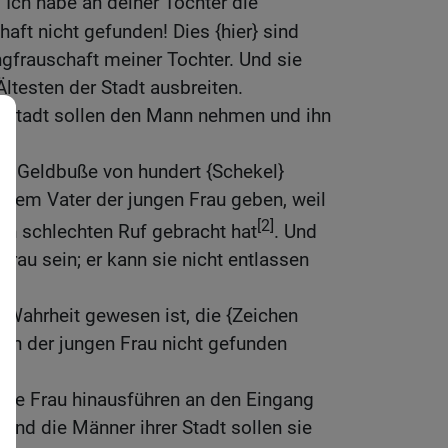
: Ich habe an deiner Tochter die
aft nicht gefunden! Dies {hier} sind
ngfrauschaft meiner Tochter. Und sie
Ältesten der Stadt ausbreiten.
r Stadt sollen den Mann nehmen und ihn
ne Geldbuße von hundert {Schekel}
e dem Vater der jungen Frau geben, weil
[2]
l in schlechten Ruf gebracht hat
. Und
 Frau sein; er kann sie nicht entlassen
 Wahrheit gewesen ist, die {Zeichen
 an der jungen Frau nicht gefunden
unge Frau hinausführen an den Eingang
 und die Männer ihrer Stadt sollen sie