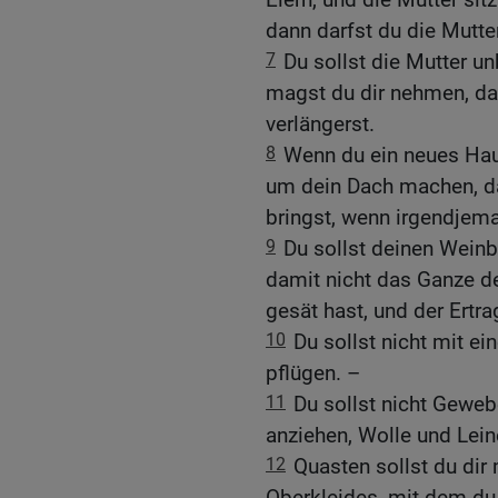
dann darfst du die Mutte
7
Du sollst die Mutter un
magst du dir nehmen, dam
verlängerst.
8
Wenn du ein neues Haus
um dein Dach machen, da
bringst, wenn irgendjema
9
Du sollst deinen Weinb
damit nicht das Ganze de
gesät hast, und der Ertr
10
Du sollst nicht mit 
pflügen. –
11
Du sollst nicht Geweb
anziehen, Wolle und Le
12
Quasten sollst du dir
Oberkleides, mit dem du 