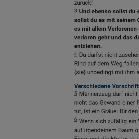
zurück!
3
Und ebenso sollst du 
sollst du es mit seinem
es mit allem Verlorenen
verloren geht und das du
entziehen.
4
Du darfst nicht zusehe
Rind auf dem Weg fallen,
{sie} unbedingt mit ihm a
Verschiedene Vorschrif
5
Männerzeug darf nicht 
nicht das Gewand einer F
tut, ist ein Gräuel für de
6
Wenn sich zufällig ein
auf irgendeinem Baum od
Eiern, und die Mutter sit