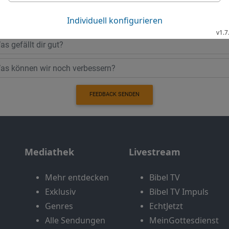
Möchtest du uns Feedback geben?
Bewertung der Bibelthek
FEEDBACK SENDEN
Mediathek
Livestream
Mehr entdecken
Bibel TV
Exklusiv
Bibel TV Impuls
Genres
EchtJetzt
Alle Sendungen
MeinGottesdienst