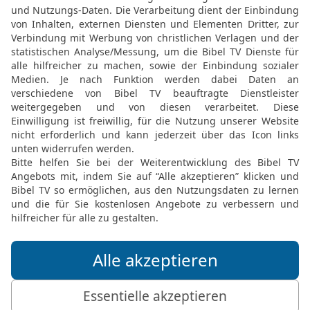
12
Aber ihr habt den Na
den Propheten befohlen: 
13
Siehe, ich mache es 
[7]
schwankt
, der voll Gar
14
Da geht dem Schnellen
festigt nicht seine Kraft
15
Der den Bogen führt, h
{sich} nicht, und der auf 
nicht.
16
Und der Beherzteste u
[6]
Tag, spricht der Herr
.
Elberfelder Bibel 2006, © 2006 SCM R