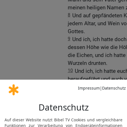
meinen heiligen Namen z
8
Und auf gepfändeten Kl
jedem Altar, und Wein vo
Gottes.
9
Und ich, ich hatte doch
dessen Höhe wie die Höh
die Eichen, und ich hatte
Wurzeln drunten.
10
Und ich, ich hatte e
heraufgeführt und euch vi
Land des Amoriters in B
11
Und ich habe von eure
auftreten lassen und {ei
Nasiräer. Ja, war es nicht
.