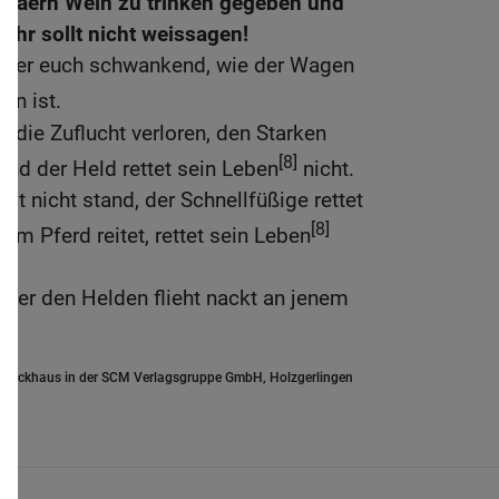
siräern Wein zu trinken gegeben und
Ihr sollt nicht weissagen!
unter euch schwankend, wie der Wagen
ben ist.
 die Zuflucht verloren, den Starken
[8]
, und der Held rettet sein Leben
nicht.
ält nicht stand, der Schnellfüßige rettet
[8]
dem Pferd reitet, rettet sein Leben
nter den Helden flieht nackt an jenem
.Brockhaus in der SCM Verlagsgruppe GmbH, Holzgerlingen