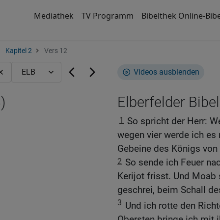
Mediathek
TV Programm
Bibelthek Online-Bibe
Kapitel 2
Vers 12
Videos ausblenden
)
Elberfelder Bibel
1
So spricht der Herr: 
wegen vier werde ich es 
Gebeine des Königs von 
2
So sende ich Feuer na
Kerijot frisst. Und Moab 
geschrei, beim Schall de
3
Und ich rotte den Richt
Obersten bringe ich mit 