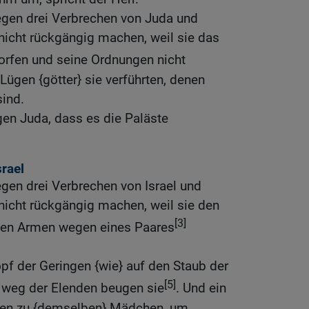
egen drei Verbrechen von Juda und
nicht rückgängig machen, weil sie das
orfen und seine Ordnungen nicht
Lügen {götter} sie verführten, denen
sind.
en Juda, dass es die Paläste
srael
egen drei Verbrechen von Israel und
nicht rückgängig machen, weil sie den
[3]
den Armen wegen eines Paares
pf der Geringen {wie} auf den Staub der
[5]
} weg der Elenden beugen sie
. Und ein
hen zu {demselben} Mädchen, um