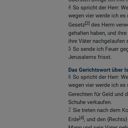
4
So spricht der Herr: W
wegen vier werde ich es 
[2]
Gesetz
des Herrn verw
gehalten haben, und ihre 
ihre Väter nachgelaufen 
5
So sende ich Feuer geg
Jerusalems frisst.
Das Gerichtswort über I
6
So spricht der Herr: W
wegen vier werde ich es 
Gerechten für Geld und 
Schuhe verkaufen.
7
Sie treten nach dem Ko
[4]
Erde
, und den {Rechts
Mann und sein Vater ge