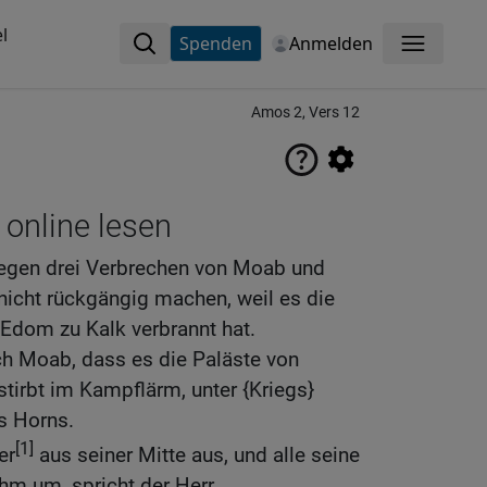
l
Spenden
Anmelden
Menü
Amos 2, Vers 12
 online lesen
Wegen drei Verbrechen von Moab und
nicht rückgängig machen, weil es die
Edom zu Kalk verbrannt hat.
ch Moab, dass es die Paläste von
stirbt im Kampflärm, unter {Kriegs}
s Horns.
[1]
er
aus seiner Mitte aus, und alle seine
ihm um, spricht der Herr.