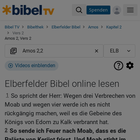
Spenden
Me
Bibel TV
Bibelthek
Elberfelder Bibel
Amos
Kapitel 2
Vers 2
Amos 2, Vers 2
Videos einblenden
Elberfelder Bibel online lesen
1
So spricht der Herr: Wegen drei Verbrechen von
Moab und wegen vier werde ich es nicht
rückgängig machen, weil es die Gebeine des
Königs von Edom zu Kalk verbrannt hat.
2
So sende ich Feuer nach Moab, dass es die
Paläste von Kerijot frisst. Und Moab stirbt im