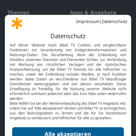
Themen
Apps & Angebote
Gott und Bibel erklärt
Newsletter
Feiertage
Mobile App
Interviews
Kids App
Neuigkeiten
Smart TV
HbbTV
Bibelthek Online-Bibel
Nächster Gottesdienst
Bibel TV
Service
Über uns
Kontakt
Jobs
TV-Empfang
Presse
FAQ
Mediadaten