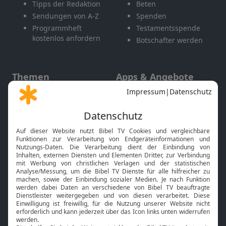
Tipps der Redaktion
Beten
Sendungen von A-Z
Spenden
Programmheft
Testamentsspende
kostenlos anfordern
Botschafter werden
Themen
Apps & Angebote
Gott und Bibel erklärt
Newsletter
Feiertage
Mobile App
Interviews
Kids App
Neuigkeiten
Smart TV
HbbTV
Bibelthek Online-Bibel
Nächster Gottesdienst
Bibel TV
Service