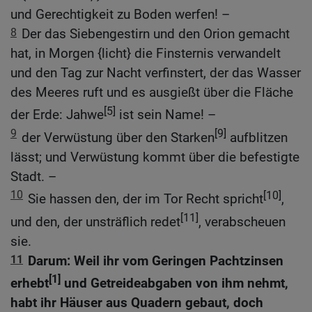
und Gerechtigkeit zu Boden werfen! –
8
Der das Siebengestirn und den Orion gemacht
hat, in Morgen {licht} die Finsternis verwandelt
und den Tag zur Nacht verfinstert, der das Wasser
des Meeres ruft und es ausgießt über die Fläche
[5]
der Erde: Jahwe
ist sein Name! –
9
[9]
der Verwüstung über den Starken
aufblitzen
lässt; und Verwüstung kommt über die befestigte
Stadt. –
10
[10]
Sie hassen den, der im Tor Recht spricht
,
[11]
und den, der unsträflich redet
, verabscheuen
sie.
11
Darum: Weil ihr vom Geringen Pachtzinsen
[1]
erhebt
und Getreideabgaben von ihm nehmt,
habt ihr Häuser aus Quadern gebaut, doch