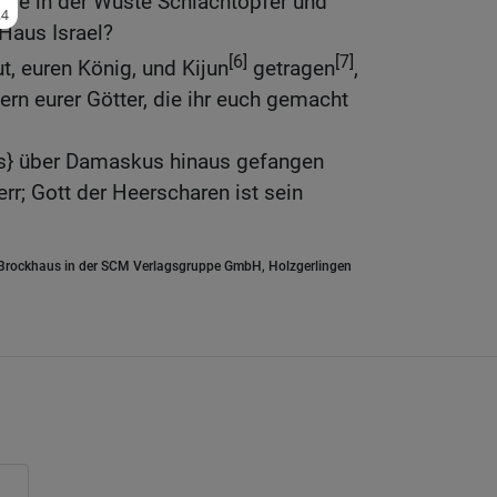
Jahre in der Wüste Schlachtopfer und
Haus Israel?
[6]
[7]
t, euren König, und Kijun
getragen
,
ern eurer Götter, die ihr euch gemacht
is} über Damaskus hinaus gefangen
rr; Gott der Heerscharen ist sein
.Brockhaus in der SCM Verlagsgruppe GmbH, Holzgerlingen