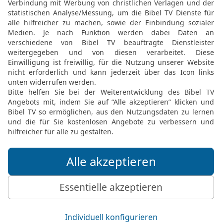
19
Wie wenn jemand vor
ihm der Bär, aber er ko
Hand an die Mauer, da b
20
Wird so nicht der Tag 
Licht? Ja, Dunkelheit und
Gottesdienst ist wertlo
21
Ich hasse, ich verwerf
Festversammlungen kann 
22
Denn wenn ihr mir Bran
und an euren Speisopfern
[5]
Heilsopfer
von eurem M
23
Halte den Lärm deiner
deiner Harfen will ich nic
24
Aber Recht ergieße si
ein immerfließender Bac
25