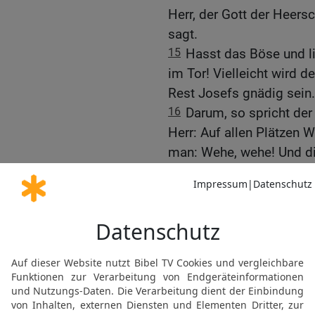
Herr, der Gott der Heersc
sagt.
15
Hasst das Böse und li
im Tor! Vielleicht wird d
Rest Josefs gnädig sein.
16
Darum, so spricht der 
Herr: Auf allen Plätzen 
man: Wehe, wehe! Und di
Wehklagen nach den des
17
Und in allen Weinber
deine Mitte ziehen, spric
Der Tag des Herrn ist für
18
Wehe denen, die den 
soll euch denn der Tag de
und nicht Licht: