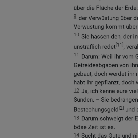
über die Fläche der Erde
9
der Verwüstung über d
Verwüstung kommt über d
10
Sie hassen den, der i
[11]
unsträflich redet
, ver
11
Darum: Weil ihr vom 
Getreideabgaben von ihm
gebaut, doch werdet ihr
habt ihr gepflanzt, doch 
12
Ja, ich kenne eure vi
Sünden. – Sie bedränge
[2]
Bestechungsgeld
und d
13
Darum schweigt der Ei
böse Zeit ist es.
14
Sucht das Gute und ni