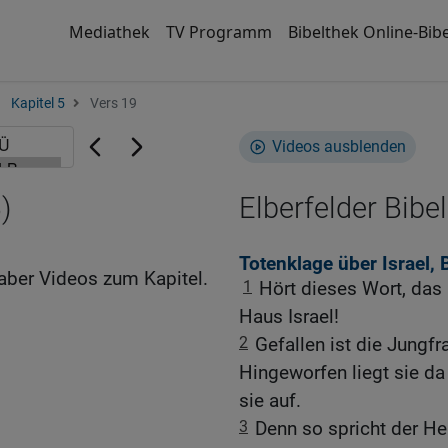
Mediathek
TV Programm
Bibelthek Online-Bibe
Kapitel 5
Vers 19
Videos ausblenden
)
Elberfelder Bibel
Totenklage über Israel,
aber Videos zum Kapitel.
1
Hört dieses Wort, das 
Haus Israel!
2
Gefallen ist die Jungfra
Hingeworfen liegt sie d
sie auf.
3
Denn so spricht der Her