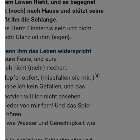
 dem Löwen flieht, und es begegnet
mmt {noch} nach Hause und stützt seine
eißt ihn die Schlange.
des Herrn Finsternis sein und nicht
 nicht Glanz ist ihm {eigen}.
s, wenn ihm das Leben widerspricht
e eure Feste, und eure
ich nicht {mehr} riechen:
[4]
dopfer opfert, {missfallen sie mir, }
 habe ich kein Gefallen, und das
astvieh will ich nicht ansehen.
 Lieder von mir fern! Und das Spiel
ht hören.
ch wie Wasser und Gerechtigkeit wie
h!