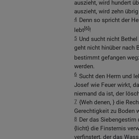
auszieht, wird hundert üb
auszieht, wird zehn übrig
4
Denn so spricht der He
[6]
lebt
!
5
Und sucht nicht Bethel 
geht nicht hinüber nach 
bestimmt gefangen wegzi
werden.
6
Sucht den Herrn und le
Josef wie Feuer wirkt, da
niemand da ist, der lösch
7
{Weh denen, } die Rec
Gerechtigkeit zu Boden 
8
Der das Siebengestirn
{licht} die Finsternis ve
verfinstert, der das Was