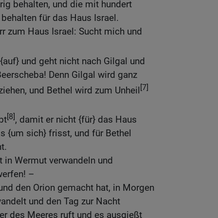
rig behalten, und die mit hundert
 behalten für das Haus Israel.
rr zum Haus Israel: Sucht mich und
{auf} und geht nicht nach Gilgal und
Beerscheba! Denn Gilgal wird ganz
[7]
ehen, und Bethel wird zum Unheil
[8]
bt
, damit er nicht {für} das Haus
s {um sich} frisst, und für Bethel
t.
ht in Wermut verwandeln und
werfen! –
 und den Orion gemacht hat, in Morgen
rwandelt und den Tag zur Nacht
ser des Meeres ruft und es ausgießt