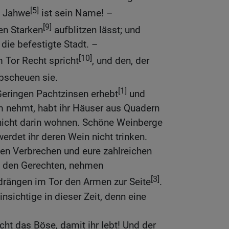
[5]
: Jahwe
ist sein Name! –
[9]
en Starken
aufblitzen lässt; und
ie befestigte Stadt. –
[10]
m Tor Recht spricht
, und den, der
abscheuen sie.
[1]
Geringen Pachtzinsen erhebt
und
 nehmt, habt ihr Häuser aus Quadern
 nicht darin wohnen. Schöne Weinberge
werdet ihr deren Wein nicht trinken.
elen Verbrechen und eure zahlreichen
n den Gerechten, nehmen
[3]
rängen im Tor den Armen zur Seite
.
nsichtige in dieser Zeit, denn eine
cht das Böse, damit ihr lebt! Und der