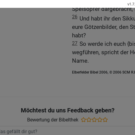
Habt ihr mir vierzig 
Speisopfer dargebracht, 
26
Und habt ihr den Sikku
eure Götzenbilder, den St
habt?
27
So werde ich euch {b
wegführen, spricht der He
Name.
Elberfelder Bibel 2006, © 2006 SCM R
Möchtest du uns Feedback geben?
Bewertung der Bibelthek