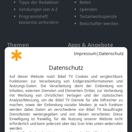
Tipps der Redaktion
Beten
Sendungen von A-Z
Spenden
Programmheft
Testamentsspende
kostenlos anfordern
Botschafter werden
Themen
Apps & Angebote
Gott und Bibel erklärt
Newsletter
Feiertage
Mobile App
Interviews
Kids App
Neuigkeiten
Smart TV
HbbTV
Bibelthek Online-Bibel
Nächster Gottesdienst
Bibel TV
Service