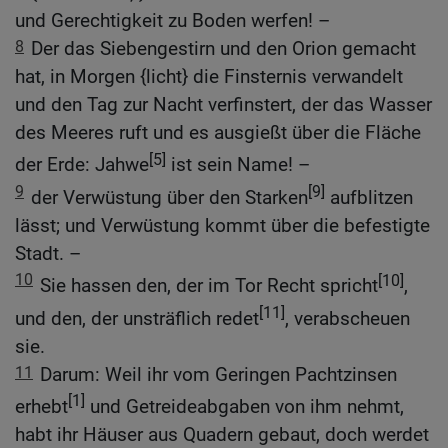
und Gerechtigkeit zu Boden werfen! –
8
Der das Siebengestirn und den Orion gemacht
hat, in Morgen {licht} die Finsternis verwandelt
und den Tag zur Nacht verfinstert, der das Wasser
des Meeres ruft und es ausgießt über die Fläche
[5]
der Erde: Jahwe
ist sein Name! –
9
[9]
der Verwüstung über den Starken
aufblitzen
lässt; und Verwüstung kommt über die befestigte
Stadt. –
10
[10]
Sie hassen den, der im Tor Recht spricht
,
[11]
und den, der unsträflich redet
, verabscheuen
sie.
11
Darum: Weil ihr vom Geringen Pachtzinsen
[1]
erhebt
und Getreideabgaben von ihm nehmt,
habt ihr Häuser aus Quadern gebaut, doch werdet