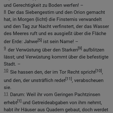
und Gerechtigkeit zu Boden werfen! –
8
Der das Siebengestirn und den Orion gemacht
hat, in Morgen {licht} die Finsternis verwandelt
und den Tag zur Nacht verfinstert, der das Wasser
des Meeres ruft und es ausgießt über die Fläche
[5]
der Erde: Jahwe
ist sein Name! –
9
[9]
der Verwüstung über den Starken
aufblitzen
lässt; und Verwüstung kommt über die befestigte
Stadt. –
10
[10]
Sie hassen den, der im Tor Recht spricht
,
[11]
und den, der unsträflich redet
, verabscheuen
sie.
11
Darum: Weil ihr vom Geringen Pachtzinsen
[1]
erhebt
und Getreideabgaben von ihm nehmt,
habt ihr Häuser aus Quadern gebaut, doch werdet