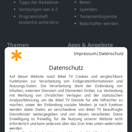
Tipps der Redaktion
Beten
Sendungen von A-Z
Spenden
Programmheft
Testamentsspende
kostenlos anfordern
Botschafter werden
Themen
Apps & Angebote
Gott und Bibel erklärt
Newsletter
Feiertage
Mobile App
Interviews
Kids App
Neuigkeiten
Smart TV
HbbTV
Bibelthek Online-Bibel
Nächster Gottesdienst
Bibel TV
Service