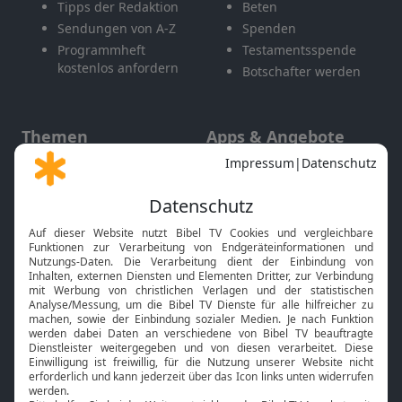
Tipps der Redaktion
Beten
Sendungen von A-Z
Spenden
Programmheft
Testamentsspende
kostenlos anfordern
Botschafter werden
Themen
Apps & Angebote
Gott und Bibel erklärt
Newsletter
Feiertage
Mobile App
Interviews
Kids App
Neuigkeiten
Smart TV
HbbTV
Bibelthek Online-Bibel
Nächster Gottesdienst
Bibel TV
Service