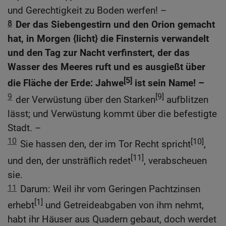
und Gerechtigkeit zu Boden werfen! –
8
Der das Siebengestirn und den Orion gemacht
hat, in Morgen {licht} die Finsternis verwandelt
und den Tag zur Nacht verfinstert, der das
Wasser des Meeres ruft und es ausgießt über
[5]
die Fläche der Erde: Jahwe
ist sein Name! –
9
[9]
der Verwüstung über den Starken
aufblitzen
lässt; und Verwüstung kommt über die befestigte
Stadt. –
10
[10]
Sie hassen den, der im Tor Recht spricht
,
[11]
und den, der unsträflich redet
, verabscheuen
sie.
11
Darum: Weil ihr vom Geringen Pachtzinsen
[1]
erhebt
und Getreideabgaben von ihm nehmt,
habt ihr Häuser aus Quadern gebaut, doch werdet