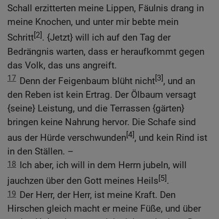
Schall erzitterten meine Lippen, Fäulnis drang in
meine Knochen, und unter mir bebte mein
[2]
Schritt
. {Jetzt} will ich auf den Tag der
Bedrängnis warten, dass er heraufkommt gegen
das Volk, das uns angreift.
17
[3]
Denn der Feigenbaum blüht nicht
, und an
den Reben ist kein Ertrag. Der Ölbaum versagt
{seine} Leistung, und die Terrassen {gärten}
bringen keine Nahrung hervor. Die Schafe sind
[4]
aus der Hürde verschwunden
, und kein Rind ist
in den Ställen. –
18
Ich aber, ich will in dem Herrn jubeln, will
[5]
jauchzen über den Gott meines Heils
.
19
Der Herr, der Herr, ist meine Kraft. Den
Hirschen gleich macht er meine Füße, und über