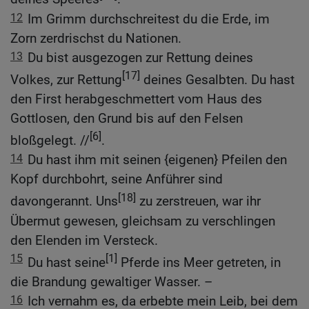
12
Im Grimm durchschreitest du die Erde, im
Zorn zerdrischst du Nationen.
13
Du bist ausgezogen zur Rettung deines
[17]
Volkes, zur Rettung
deines Gesalbten. Du hast
den First herabgeschmettert vom Haus des
Gottlosen, den Grund bis auf den Felsen
[6]
bloßgelegt. //
.
14
Du hast ihm mit seinen {eigenen} Pfeilen den
Kopf durchbohrt, seine Anführer sind
[18]
davongerannt. Uns
zu zerstreuen, war ihr
Übermut gewesen, gleichsam zu verschlingen
den Elenden im Versteck.
15
[1]
Du hast seine
Pferde ins Meer getreten, in
die Brandung gewaltiger Wasser. –
16
Ich vernahm es, da erbebte mein Leib, bei dem