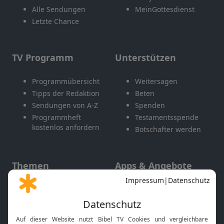
Alle Sendungen
MeinGottesdienst
Letzte Chance
TV Programm
Unterstützen
Programmübersicht
Weitersagen
Tipps der Redaktion
Beten
Sendungen von A-Z
Spenden
Programmheft
Testamentsspende
kostenlos anfordern
Botschafter werden
Themen
Apps & Angebote
Gott und Bibel erklärt
Newsletter
Feiertage
Mobile App
Interviews
Kids App