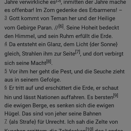
[5]
Jahre verwirkliche es
, inmitten der Jahre mache
es offenbar! Im Zorn gedenke des Erbarmens! –
3
Gott kommt von Teman her und der Heilige
[6]
vom Gebirge Paran. //
. Seine Hoheit bedeckt
den Himmel, und sein Ruhm erfüllt die Erde.
4
Da entsteht ein Glanz, dem Licht {der Sonne}
[7]
gleich, Strahlen ihm zur Seite
, und dort verbirgt
[8]
sich seine Macht
.
5
Vor ihm her geht die Pest, und die Seuche zieht
aus in seinem Gefolge.
6
Er tritt auf und erschüttert die Erde, er schaut
[9]
hin und lässt Nationen auffahren. Es bersten
die ewigen Berge, es senken sich die ewigen
Hügel. Das sind von jeher seine Bahnen
7
{als Strafe} für Unrecht. Ich sah die Zelte von
[10]