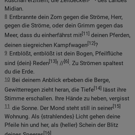
Kuschan erzittern, die Zeltdecken
des Landes
Midian.
8
Entbrannte dein Zorn gegen die Ströme, Herr,
gegen die Ströme, oder dein Grimm gegen das
[11]
Meer, dass du einherfährst mit
deinen Pferden,
[12]
deinen siegreichen Kampfwagen
?
9
Entblößt, entblößt ist dein Bogen, Pfeilflüche
[13]
[6]
sind {dein} Reden
! //
. Zu Strömen spaltest
du die Erde.
10
Bei deinem Anblick erbeben die Berge,
[14]
Gewitterregen zieht heran, die Tiefe
lässt ihre
Stimme erschallen. Ihre Hände zu heben, vergisst
11
[15]
die Sonne. Der Mond steht still in seiner
Wohnung. Als {strahlendes} Licht gehen deine
Pfeile hin und her, als {heller} Schein der Blitz
[16]
deines Speeres
.