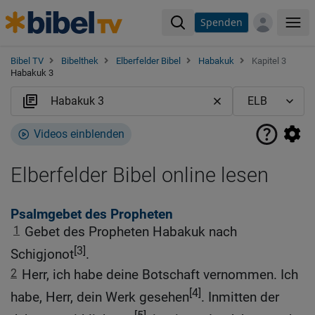
Spenden
Me
Bibel TV
Bibelthek
Elberfelder Bibel
Habakuk
Kapitel 3
Habakuk 3
Videos einblenden
Elberfelder Bibel online lesen
Psalmgebet des Propheten
1
Gebet des Propheten Habakuk nach
[3]
Schigjonot
.
2
Herr, ich habe deine Botschaft vernommen. Ich
[4]
habe, Herr, dein Werk gesehen
. Inmitten der