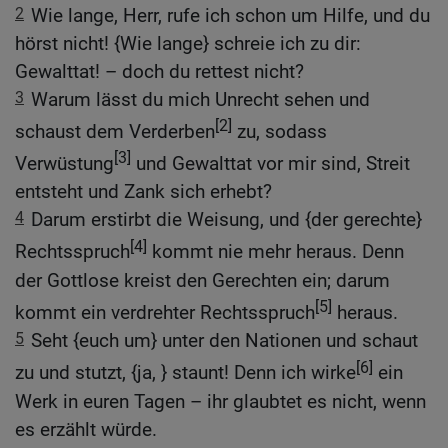
2
Wie lange, Herr, rufe ich schon um Hilfe, und du
hörst nicht! {Wie lange} schreie ich zu dir:
Gewalttat! – doch du rettest nicht?
3
Warum lässt du mich Unrecht sehen und
[2]
schaust dem Verderben
zu, sodass
[3]
Verwüstung
und Gewalttat vor mir sind, Streit
entsteht und Zank sich erhebt?
4
Darum erstirbt die Weisung, und {der gerechte}
[4]
Rechtsspruch
kommt nie mehr heraus. Denn
der Gottlose kreist den Gerechten ein; darum
[5]
kommt ein verdrehter Rechtsspruch
heraus.
5
Seht {euch um} unter den Nationen und schaut
[6]
zu und stutzt, {ja, } staunt! Denn ich wirke
ein
Werk in euren Tagen – ihr glaubtet es nicht, wenn
es erzählt würde.