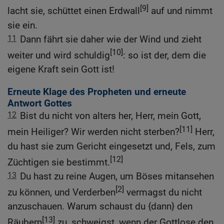
[9]
lacht sie, schüttet einen Erdwall
auf und nimmt
sie ein.
11
Dann fährt sie daher wie der Wind und zieht
[10]
weiter und wird schuldig
: so ist der, dem die
eigene Kraft sein Gott ist!
Erneute Klage des Propheten und erneute
Antwort Gottes
12
Bist du nicht von alters her, Herr, mein Gott,
[11]
mein Heiliger? Wir werden nicht sterben?
Herr,
du hast sie zum Gericht eingesetzt und, Fels, zum
[12]
Züchtigen sie bestimmt.
13
Du hast zu reine Augen, um Böses mitansehen
[2]
zu können, und Verderben
vermagst du nicht
anzuschauen. Warum schaust du {dann} den
[13]
Räubern
zu, schweigst, wenn der Gottlose den