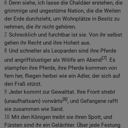
6
Denn siehe, ich lasse die Chaldäer erstehen, die
grimmige und ungestüme Nation, die die Weiten
der Erde durchzieht, um Wohnplätze in Besitz zu
nehmen, die ihr nicht gehören.
7
Schrecklich und furchtbar ist sie. Von ihr selbst
gehen ihr Recht und ihre Hoheit aus.
8
Und schneller als Leoparden sind ihre Pferde
[7]
und angriffslustiger als Wölfe am Abend
. Es
stampfen ihre Pferde, ihre Pferde kommen von
fern her, fliegen herbei wie ein Adler, der sich auf
den Fraß stürzt.
9
Jeder kommt zur Gewalttat. Ihre Front strebt
[8]
{unaufhaltsam} vorwärts
, und Gefangene rafft
sie zusammen wie Sand.
10
Mit den Königen treibt sie ihren Spott, und
Fürsten sind ihr ein Gelächter. Über jede Festung