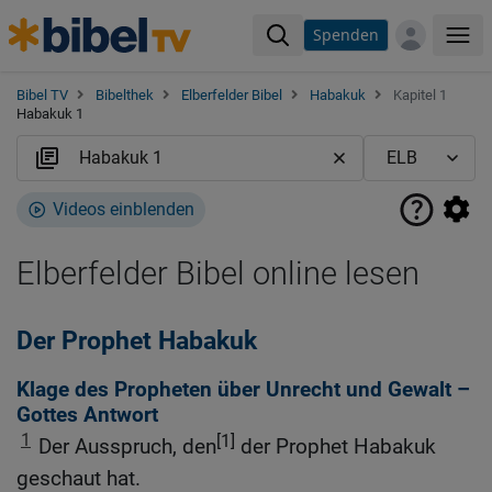
Spenden
Me
Bibel TV
Bibelthek
Elberfelder Bibel
Habakuk
Kapitel 1
Habakuk 1
Videos einblenden
Elberfelder Bibel online lesen
Der Prophet Habakuk
Klage des Propheten über Unrecht und Gewalt –
Gottes Antwort
1
[1]
Der Ausspruch, den
der Prophet Habakuk
geschaut hat.