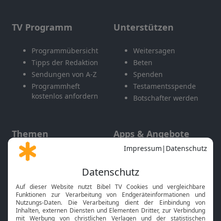
TV Programm
Unterstützen
Programmübersicht
Weitersagen
Tipps der Redaktion
Beten
Sendungen von A-Z
Spenden
Programmheft
Testamentsspende
kostenlos anfordern
Botschafter werden
Themen
Apps & Angebote
Gott und Bibel erklärt
Newsletter
Feiertage
Mobile App
Interviews
Kids App
Neuigkeiten
Smart TV
HbbTV
Bibelthek Online-Bibel