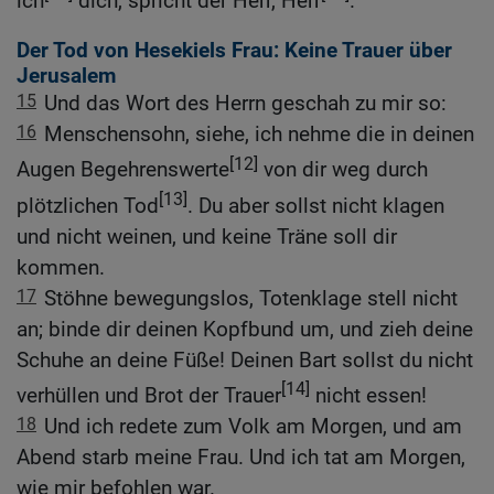
ich
dich, spricht der Herr, Herr
.
Der Tod von Hesekiels Frau: Keine Trauer über
Jerusalem
15
Und das Wort des Herrn geschah zu mir so:
16
Menschensohn, siehe, ich nehme die in deinen
[12]
Augen Begehrenswerte
von dir weg durch
[13]
plötzlichen Tod
. Du aber sollst nicht klagen
und nicht weinen, und keine Träne soll dir
kommen.
17
Stöhne bewegungslos, Totenklage stell nicht
an; binde dir deinen Kopfbund um, und zieh deine
Schuhe an deine Füße! Deinen Bart sollst du nicht
[14]
verhüllen und Brot der Trauer
nicht essen!
18
Und ich redete zum Volk am Morgen, und am
Abend starb meine Frau. Und ich tat am Morgen,
wie mir befohlen war.