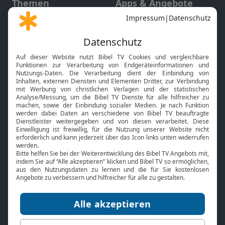
Themen
Apps & Angebote
Gott und Bibel erklärt
Newsletter
Feiertage
Mobile App
Interviews
Kids App
Neuigkeiten
Smart TV
HbbTV
Bibelthek Online-Bibel
Nächster Gottesdienst
Bibel TV
Service
Über uns
Kontakt
Jobs
TV-Empfang
Presse
FAQ
Mediadaten