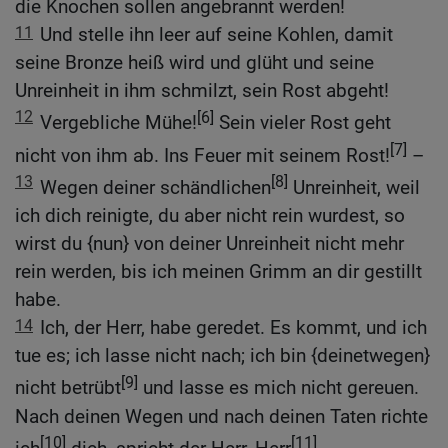
die Knochen sollen angebrannt werden!
11
Und stelle ihn leer auf seine Kohlen, damit
seine Bronze heiß wird und glüht und seine
Unreinheit in ihm schmilzt, sein Rost abgeht!
12
[6]
Vergebliche Mühe!
Sein vieler Rost geht
[7]
nicht von ihm ab. Ins Feuer mit seinem Rost!
–
13
[8]
Wegen deiner schändlichen
Unreinheit, weil
ich dich reinigte, du aber nicht rein wurdest, so
wirst du {nun} von deiner Unreinheit nicht mehr
rein werden, bis ich meinen Grimm an dir gestillt
habe.
14
Ich, der Herr, habe geredet. Es kommt, und ich
tue es; ich lasse nicht nach; ich bin {deinetwegen}
[9]
nicht betrübt
und lasse es mich nicht gereuen.
Nach deinen Wegen und nach deinen Taten richte
[10]
[11]