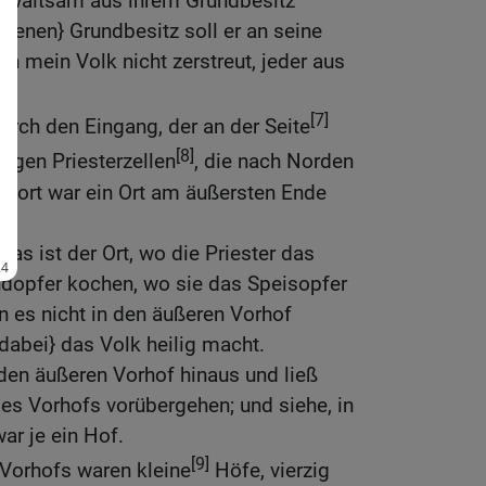
ewaltsam aus ihrem Grundbesitz
igenen} Grundbesitz soll er an seine
ch mein Volk nicht zerstreut, jeder aus
[7]
urch den Eingang, der an der Seite
[8]
ligen Priesterzellen
, die nach Norden
e, dort war ein Ort am äußersten Ende
Das ist der Ort, wo die Priester das
dopfer kochen, wo sie das Speisopfer
 es nicht in den äußeren Vorhof
dabei} das Volk heilig macht.
 den äußeren Vorhof hinaus und ließ
es Vorhofs vorübergehen; und siehe, in
ar je ein Hof.
[9]
 Vorhofs waren kleine
Höfe, vierzig