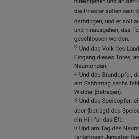
hineingehen und an den 
die Priester sollen sein
darbringen, und er soll 
und hinausgehen; das Tor
geschlossen werden.
3
Und das Volk des Land
Eingang dieses Tores, a
Neumonden. –
4
Und das Brandopfer, da
am Sabbattag sechs fehl
Widder {betragen}.
5
Und das Speisopfer: ei
aber {beträgt} das Speis
ein Hin für das Efa.
6
Und am Tag des Neumo
fehlerlosen Jungstier {