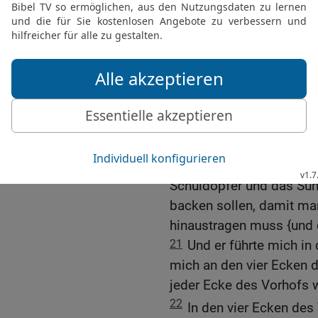
nehmen, sodass er sie g
verdrängt; von seinem {e
Söhne vererben, damit si
seinem Grundbesitz.
19
Und er brachte mich d
des Tores war, zu den hei
gerichtet sind, und sieh
nach Westen zu.
20
Und er sprach zu mir: 
Schuldopfer und das Sün
backen sollen, damit man
hinaustragen muss {und 
21
Und er führte mich in
mich an den vier Ecken d
jeder Ecke des Vorhofs w
22
In den vier Ecken des