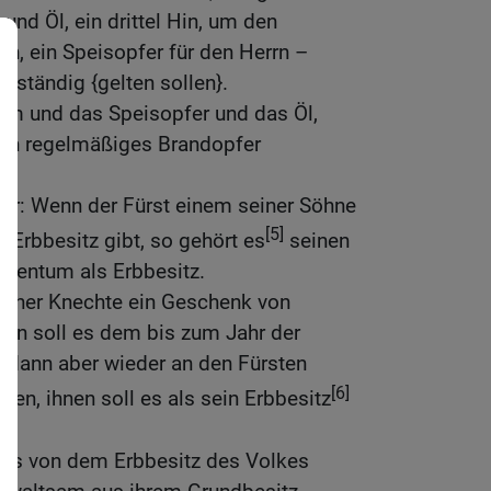
und Öl, ein drittel Hin, um den
n, ein Speisopfer für den Herrn –
eständig {gelten sollen}.
m und das Speisopfer und das Öl,
ein regelmäßiges Brandopfer
Herr: Wenn der Fürst einem seiner Söhne
[5]
Erbbesitz gibt, so gehört es
seinen
eigentum als Erbbesitz.
einer Knechte ein Geschenk von
ann soll es dem bis zum Jahr der
l dann aber wieder an den Fürsten
[6]
n, ihnen soll es als sein Erbbesitz
chts von dem Erbbesitz des Volkes