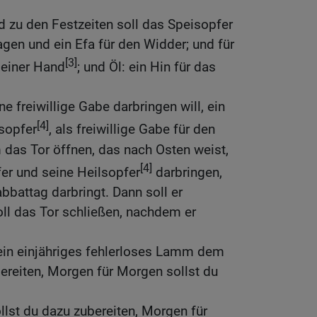
 zu den Festzeiten soll das Speisopfer
ragen und ein Efa für den Widder; und für
[3]
seiner Hand
; und Öl: ein Hin für das
e freiwillige Gabe darbringen will, ein
[4]
sopfer
, als freiwillige Gabe für den
 das Tor öffnen, das nach Osten weist,
[4]
fer und seine Heilsopfer
darbringen,
bbattag darbringt. Dann soll er
ll das Tor schließen, nachdem er
 ein einjähriges fehlerloses Lamm dem
ereiten, Morgen für Morgen sollst du
llst du dazu zubereiten, Morgen für