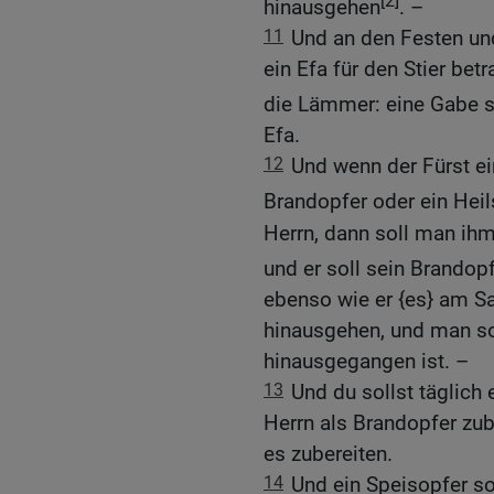
[2]
hinausgehen
. –
11
Und an den Festen und
ein Efa für den Stier bet
die Lämmer: eine Gabe 
Efa.
12
Und wenn der Fürst ein
Brandopfer oder ein Heil
Herrn, dann soll man ihm
und er soll sein Brandop
ebenso wie er {es} am Sa
hinausgehen, und man so
hinausgegangen ist. –
13
Und du sollst täglich
Herrn als Brandopfer zub
es zubereiten.
14
Und ein Speisopfer so