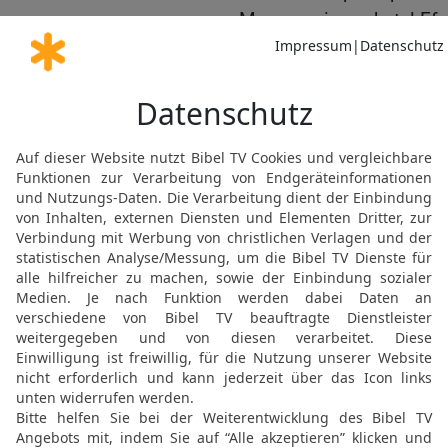
Morgen: ein sechstel Efa 
Weizengrieß zu befeuchte
ewige Ordnungen {, die} b
15
Und man soll das Lam
Morgen für Morgen, als 
darbringen.
16
So spricht der Herr, 
ein Geschenk aus seinem 
Söhnen, es ist ihr Grund
17
Wenn er aber einem s
seinem Erbbesitz gibt, d
Freilassung gehören, sol
kommen. Nur seinen Söhne
{für immer} gehören.
18
Und der Fürst soll ni