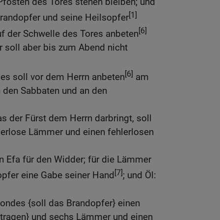
Pfosten des Tores stehen bleiben; und
[1]
 Brandopfer und seine Heilsopfer
[6]
auf der Schwelle des Tores anbeten
 soll aber bis zum Abend nicht
[6]
es soll vor dem Herrn anbeten
am
n den Sabbaten und an den
s der Fürst dem Herrn darbringt, soll
erlose Lämmer und einen fehlerlosen
n Efa für den Widder; für die Lämmer
[7]
opfer eine Gabe seiner Hand
; und Öl:
ndes {soll das Brandopfer} einen
betragen} und sechs Lämmer und einen