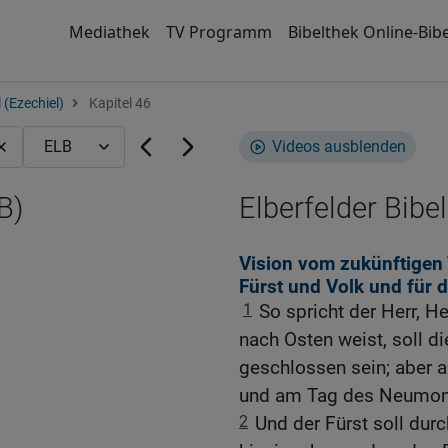
Mediathek
TV Programm
Bibelthek Online-Bibe
 (Ezechiel)
Kapitel 46
Videos ausblenden
B)
Elberfelder Bibel
Vision vom zukünftigen T
Fürst und Volk und für 
1
So spricht der Herr, H
nach Osten weist, soll d
geschlossen sein; aber 
und am Tag des Neumond
2
Und der Fürst soll dur