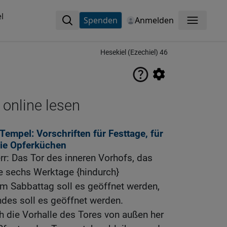
l
Spenden
Anmelden
Menü
Hesekiel (Ezechiel) 46
 online lesen
empel: Vorschriften für Festtage, für
die Opferküchen
err: Das Tor des inneren Vorhofs, das
ie sechs Werktage {hindurch}
am Sabbattag soll es geöffnet werden,
es soll es geöffnet werden.
ch die Vorhalle des Tores von außen her