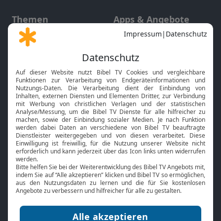
Themen
Apps & Angebote
Gott und Bibel erklärt
Newsletter
Feiertage
Mobile App
Interviews
Kids App
Neuigkeiten
Smart TV
HbbTV
Bibelthek Online-Bibel
Nächster Gottesdienst
Bibel TV
Service
Über uns
Kontakt
Jobs
TV-Empfang
Presse
FAQ
Mediadaten