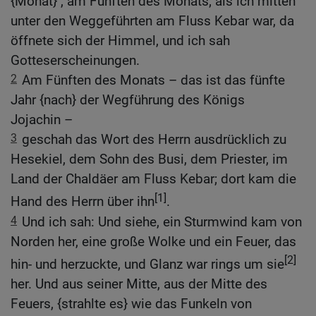
{Monat} , am Fünften des Monats; als ich mitten
unter den Weggeführten am Fluss Kebar war, da
öffnete sich der Himmel, und ich sah
Gotteserscheinungen.
2
Am Fünften des Monats – das ist das fünfte
Jahr {nach} der Wegführung des Königs
Jojachin –
3
geschah das Wort des Herrn ausdrücklich zu
Hesekiel, dem Sohn des Busi, dem Priester, im
Land der Chaldäer am Fluss Kebar; dort kam die
[1]
Hand des Herrn über ihn
.
4
Und ich sah: Und siehe, ein Sturmwind kam von
Norden her, eine große Wolke und ein Feuer, das
[2]
hin- und herzuckte, und Glanz war rings um sie
her. Und aus seiner Mitte, aus der Mitte des
Feuers, {strahlte es} wie das Funkeln von