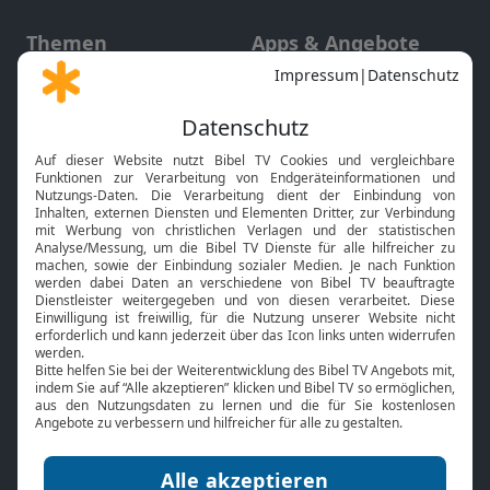
Themen
Apps & Angebote
Gott und Bibel erklärt
Newsletter
Feiertage
Mobile App
Interviews
Kids App
Neuigkeiten
Smart TV
HbbTV
Bibelthek Online-Bibel
Nächster Gottesdienst
Bibel TV
Service
Über uns
Kontakt
Jobs
TV-Empfang
Presse
FAQ
Mediadaten