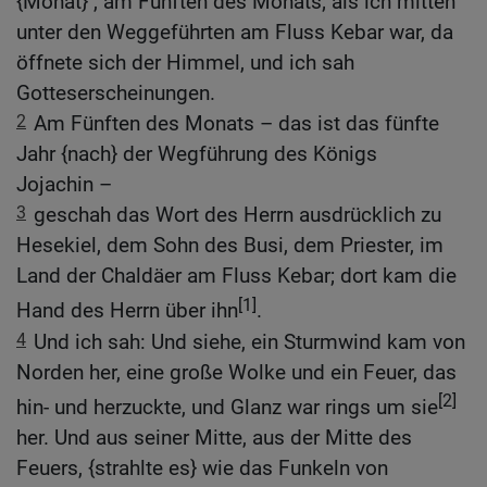
{Monat} , am Fünften des Monats; als ich mitten
unter den Weggeführten am Fluss Kebar war, da
öffnete sich der Himmel, und ich sah
Gotteserscheinungen.
2
Am Fünften des Monats – das ist das fünfte
Jahr {nach} der Wegführung des Königs
Jojachin –
3
geschah das Wort des Herrn ausdrücklich zu
Hesekiel, dem Sohn des Busi, dem Priester, im
Land der Chaldäer am Fluss Kebar; dort kam die
[1]
Hand des Herrn über ihn
.
4
Und ich sah: Und siehe, ein Sturmwind kam von
Norden her, eine große Wolke und ein Feuer, das
[2]
hin- und herzuckte, und Glanz war rings um sie
her. Und aus seiner Mitte, aus der Mitte des
Feuers, {strahlte es} wie das Funkeln von