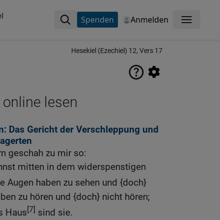
l
Spenden
Anmelden
Menü
Hesekiel (Ezechiel) 12, Vers 17
 online lesen
: Das Gericht der Verschleppung und
lagerten
n geschah zu mir so:
nst mitten in dem widerspenstigen
 die Augen haben zu sehen und {doch}
aben zu hören und {doch} nicht hören;
[7]
es Haus
sind sie.