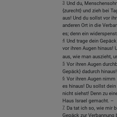
3
Und du, Menschensohn
{zurecht} und zieh bei T
aus! Und du sollst vor i
anderen Ort in die Verba
es; denn ein widerspens
4
Und trage dein Gepäck
vor ihren Augen hinaus! 
aus, wie man auszieht, 
5
Vor ihren Augen durchbr
Gepäck} dadurch hinaus!
6
Vor ihren Augen nimm es
es hinaus! Du sollst dei
nicht siehst! Denn zu ei
Haus Israel gemacht. –
7
Da tat ich so, wie mir
Gepäck zur Verbannung 