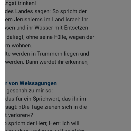
 Angst trinken!
k des Landes sagen: So spricht der
hnern Jerusalems im Land Israel: Ihr
 essen und ihr Wasser mit Entsetzen
e daliegt, ohne seine Fülle, wegen der
in ihm wohnen.
ädte werden in Trümmern liegen und
e werden. Dann werdet ihr erkennen,
hter von Weissagungen
rn geschah zu mir so:
 das für ein Sprichwort, das ihr im
hr sagt: »Die Tage ziehen sich in die
eht verloren«?
o spricht der Herr, Herr: Ich will