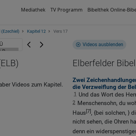
Mediathek
TV Programm
Bibelthek Online-Bibe
 (Ezechiel)
Kapitel 12
Vers 17
Videos ausblenden
(ELB)
Elberfelder Bibel
Zwei Zeichenhandlungen
aber Videos zum Kapitel.
die Verzweiflung der Be
1
Und das Wort des Herr
2
Menschensohn, du woh
[7]
Haus
, {bei solchen, }
nicht sehen, die Ohren h
denn ein widerspenstig