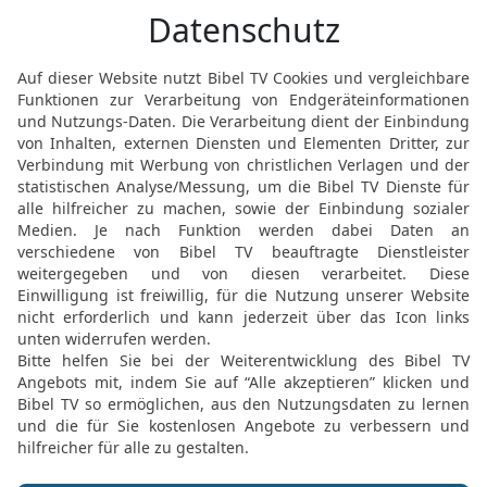
Wasser mit Zittern und in
19
Und du sollst zum Vol
Herr, Herr, von den Bewo
Brot werden sie in Angst
[5]
trinken, weil ihr Land
öd
Gewalttat all derer, die 
20
Und die bewohnten St
das Land wird eine Einöd
dass ich der Herr bin.
Drohworte an die Veräc
21
Und das Wort des Her
22
Menschensohn, was ist
Land Israel habt, indem i
Länge, und jede Vision g
23
Darum sage zu ihnen: S