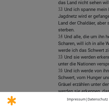
das Land nicht sehen wil
13
Und ich spanne mein 
Jagdnetz wird er gefange
Land der Chaldäer, aber s
sterben.
14
Und alle, die um ihn h
Scharen, will ich in alle 
werde ich das Schwert z
15
Und sie werden erkenn
unter die Nationen verspr
16
Und ich werde von ihn
Schwert, vom Hunger und 
Gräuel erzählen unter d
werden sie erkennen, das
17
Und das Wort des Her
18
Menschensohn, dein B