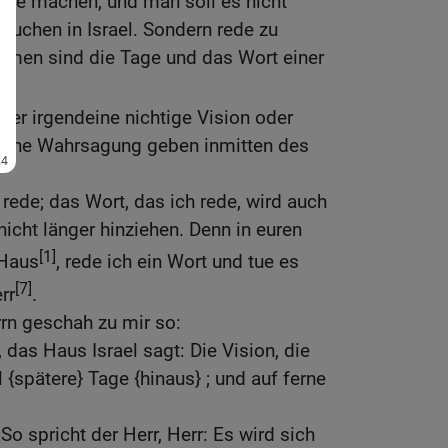
nde machen, und man soll es nicht
auchen in Israel. Sondern rede zu
men sind die Tage und das Wort einer
nger irgendeine nichtige Vision oder
ische Wahrsagung geben inmitten des
h rede; das Wort, das ich rede, wird auch
nicht länger hinziehen. Denn in euren
[1]
 Haus
, rede ich ein Wort und tue es
[7]
rr
.
rn geschah zu mir so:
das Haus Israel sagt: Die Vision, die
l {spätere} Tage {hinaus} ; und auf ferne
o spricht der Herr, Herr: Es wird sich