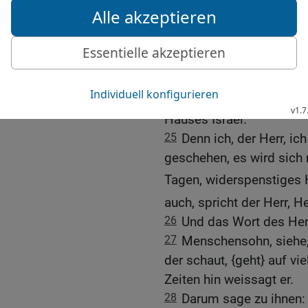
diesem Sprichwort ein E
mehr als Sprichwort gebr
ihnen: Nahe herbeigekom
[6]
jeden Vision
.
24
Denn es wird nicht lä
irgendeine schmeichler
Hauses Israel.
25
Denn ich, der Herr, ic
geschehen, es wird sich 
Tagen, widerspenstiges
auch, spricht der Herr, He
26
Und das Wort des Her
27
Menschensohn, siehe, 
der schaut, {geht} auf vie
Zeiten hin weissagt er.
28
Darum sage zu ihnen: S