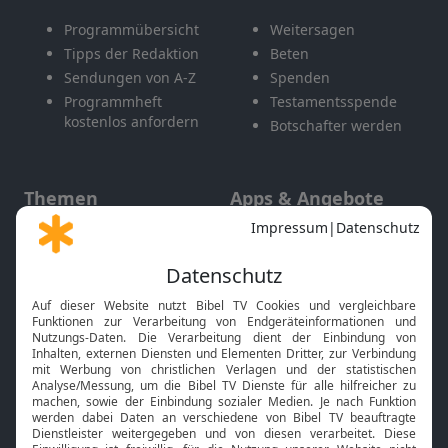
Programmübersicht
Weitersagen
Tipps der Redaktion
Beten
Sendungen von A-Z
Spenden
Programmheft
Testamentsspende
kostenlos anfordern
Botschafter werden
Themen
Apps & Angebote
Gott und Bibel erklärt
Newsletter
Feiertage
Mobile App
Interviews
Kids App
Neuigkeiten
Smart TV
HbbTV
Bibelthek Online-Bibel
Nächster Gottesdienst