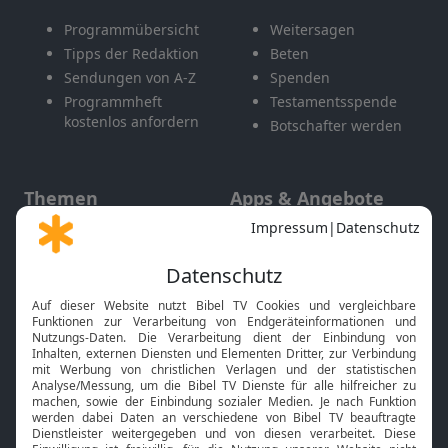
Programmübersicht
Weitersagen
Tipps der Redaktion
Beten
Sendungen von A-Z
Spenden
Programmheft
Testamentsspende
kostenlos anfordern
Botschafter werden
Themen
Apps & Angebote
Gott und Bibel erklärt
Newsletter
Feiertage
Mobile App
Interviews
Kids App
Neuigkeiten
Smart TV
HbbTV
Bibelthek Online-Bibel
Nächster Gottesdienst