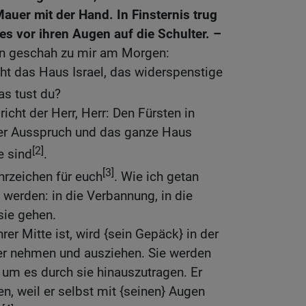
auer mit der Hand. In Finsternis trug
es vor ihren Augen auf die Schulter. –
n geschah zu mir am Morgen:
ht das Haus Israel, das widerspenstige
as tust du?
richt der Herr, Herr: Den Fürsten in
eser Ausspruch und das ganze Haus
[2]
e sind
.
[3]
hrzeichen für euch
. Wie ich getan
 werden: in die Verbannung, in die
sie gehen.
hrer Mitte ist, wird {sein Gepäck} in der
ter nehmen und ausziehen. Sie werden
um es durch sie hinauszutragen. Er
en, weil er selbst mit {seinen} Augen