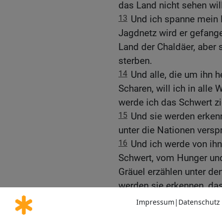
das Land nicht sehen wil
13
Und ich spanne mein 
Jagdnetz wird er gefange
Land der Chaldäer, aber s
sterben.
14
Und alle, die um ihn h
Scharen, will ich in alle 
werde ich das Schwert z
15
Und sie werden erkenn
unter die Nationen verspr
16
Und ich werde von ihn
Schwert, vom Hunger und 
Gräuel erzählen unter d
werden sie erkennen, das
17
Und das Wort des Her
18
Menschensohn, dein B