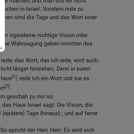
nde machen, und man soll es nicht
auchen in Israel. Sondern rede zu
men sind die Tage und das Wort einer
nger irgendeine nichtige Vision oder
ische Wahrsagung geben inmitten des
h rede; das Wort, das ich rede, wird auch
nicht länger hinziehen. Denn in euren
[1]
 Haus
, rede ich ein Wort und tue es
[7]
rr
.
rn geschah zu mir so:
das Haus Israel sagt: Die Vision, die
l {spätere} Tage {hinaus} ; und auf ferne
o spricht der Herr, Herr: Es wird sich