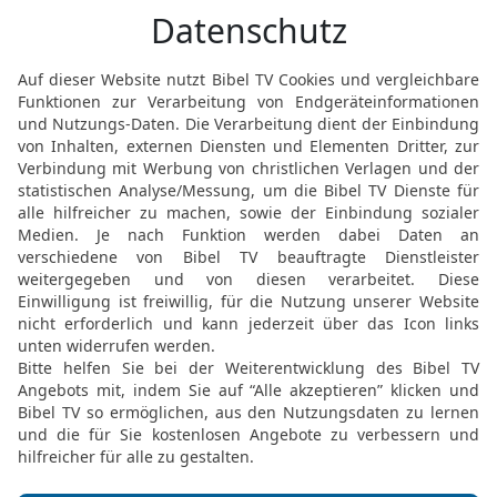
Wasser mit Zittern und in
19
Und du sollst zum Vol
Herr, Herr, von den Bewo
Brot werden sie in Angst
[5]
trinken, weil ihr Land
öd
Gewalttat all derer, die 
20
Und die bewohnten St
das Land wird eine Einöd
dass ich der Herr bin.
Drohworte an die Veräc
21
Und das Wort des Her
22
Menschensohn, was ist
Land Israel habt, indem i
Länge, und jede Vision g
23
Darum sage zu ihnen: S