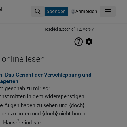
l
Spenden
Anmelden
Menü
Hesekiel (Ezechiel) 12, Vers 7
 online lesen
: Das Gericht der Verschleppung und
lagerten
n geschah zu mir so:
nst mitten in dem widerspenstigen
 die Augen haben zu sehen und {doch}
aben zu hören und {doch} nicht hören;
[7]
es Haus
sind sie.