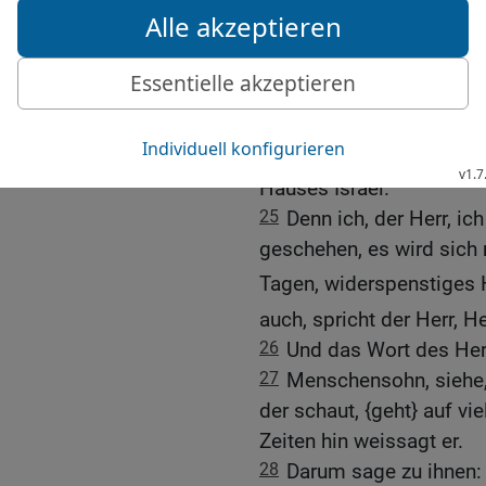
diesem Sprichwort ein E
mehr als Sprichwort gebr
ihnen: Nahe herbeigekom
[6]
jeden Vision
.
24
Denn es wird nicht lä
irgendeine schmeichler
Hauses Israel.
25
Denn ich, der Herr, ic
geschehen, es wird sich 
Tagen, widerspenstiges
auch, spricht der Herr, He
26
Und das Wort des Her
27
Menschensohn, siehe, 
der schaut, {geht} auf vie
Zeiten hin weissagt er.
28
Darum sage zu ihnen: S