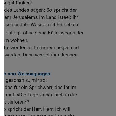
 Angst trinken!
k des Landes sagen: So spricht der
hnern Jerusalems im Land Israel: Ihr
 essen und ihr Wasser mit Entsetzen
e daliegt, ohne seine Fülle, wegen der
in ihm wohnen.
ädte werden in Trümmern liegen und
e werden. Dann werdet ihr erkennen,
hter von Weissagungen
rn geschah zu mir so:
 das für ein Sprichwort, das ihr im
hr sagt: »Die Tage ziehen sich in die
eht verloren«?
o spricht der Herr, Herr: Ich will