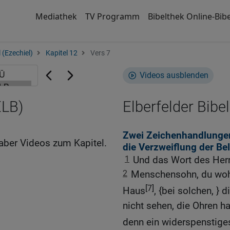
Mediathek
TV Programm
Bibelthek Online-Bibe
 (Ezechiel)
Kapitel 12
Vers 7
Videos ausblenden
ELB)
Elberfelder Bibel
Zwei Zeichenhandlungen
aber Videos zum Kapitel.
die Verzweiflung der Be
1
Und das Wort des Herr
2
Menschensohn, du woh
[7]
Haus
, {bei solchen, }
nicht sehen, die Ohren h
denn ein widerspenstig