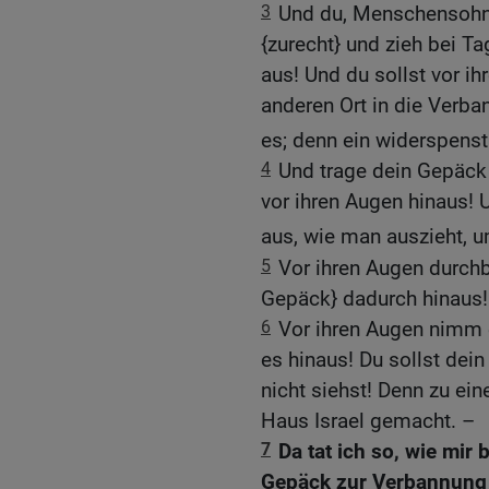
3
Und du, Menschensohn
{zurecht} und zieh bei T
aus! Und du sollst vor i
anderen Ort in die Verba
es; denn ein widerspens
4
Und trage dein Gepäck
vor ihren Augen hinaus! 
aus, wie man auszieht, 
5
Vor ihren Augen durchbr
Gepäck} dadurch hinaus!
6
Vor ihren Augen nimm es
es hinaus! Du sollst dei
nicht siehst! Denn zu ei
Haus Israel gemacht. –
7
Da tat ich so, wie mir
Gepäck zur Verbannung 