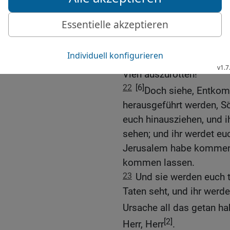
ihre {eigene} Seele retten
21
Denn so spricht der He
bösen Gerichte, Schwert
Pest, gegen Jerusalem 
Vieh auszurotten!
22
[6]
Doch siehe, Entkom
herausgeführt werden, Sö
euch hinausziehen, und i
sehen; und ihr werdet euc
Jerusalem habe kommen l
kommen lassen.
23
Und sie werden euch t
Taten seht, und ihr werde
Ursache all das getan ha
[2]
Herr, Herr
.