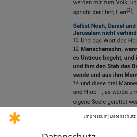
werden mir zum Volk, und
[2]
spricht der Herr, Herr
.
Selbst Noah, Daniel und
Jerusalem nicht verhind
12
Und das Wort des Her
13
Menschensohn, wenn 
es Untreue begeht, und
und ihm den Stab des B
sende und aus ihm Mens
14
und diese drei Männer
und Hiob –, es würde um i
eigene Seele gerettet wer
15
[3]
Oder {wenn} ich bös
sodass sie es entvölkern
Tiere niemand hindurchz
16