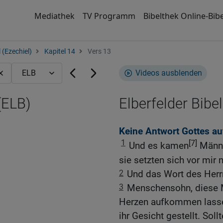
Mediathek
TV Programm
Bibelthek Online-Bibe
 (Ezechiel)
Kapitel 14
Vers 13
Videos ausblenden
(ELB)
Elberfelder Bibel
Keine Antwort Gottes au
1
[7]
Und es kamen
Männer
sie setzten sich vor mir n
2
Und das Wort des Herr
3
Menschensohn, diese M
Herzen aufkommen lassen
ihr Gesicht gestellt. Sol