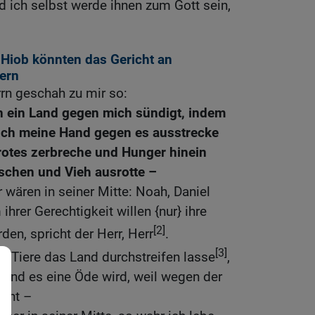
 ich selbst werde ihnen zum Gott sein,
 Hiob könnten das Gericht an
ern
rn geschah zu mir so:
ein Land gegen mich sündigt, indem
 ich meine Hand gegen es ausstrecke
rotes zerbreche und Hunger hinein
chen und Vieh ausrotte –
 wären in seiner Mitte: Noah, Daniel
hrer Gerechtigkeit willen {nur} ihre
[2]
den, spricht der Herr, Herr
.
[3]
e Tiere das Land durchstreifen lasse
,
 und es eine Öde wird, weil wegen der
ieht –