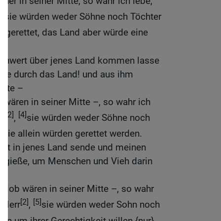
ner in seiner Mitte, so wahr ich lebe,
4]
sie würden weder Söhne noch Töchter
en gerettet, das Land aber würde eine
Schwert über jenes Land kommen lasse
ahre durch das Land! und aus ihm
otte –
 wären in seiner Mitte –, so wahr ich
[2]
[4]
rr
,
sie würden weder Söhne noch
 sie allein würden gerettet werden.
est in jenes Land sende und meinen
usgieße, um Menschen und Vieh darin
Hiob wären in seiner Mitte –, so wahr
[2]
[5]
, Herr
,
sie würden weder Sohn noch
den um ihrer Gerechtigkeit willen {nur}