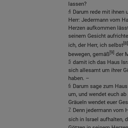
lassen?
4
Darum rede mit ihnen u
Herr: Jedermann vom Hau
Herzen aufkommen lässt 
seinem Gesicht aufricht
[8]
ich, der Herr, ich selbst
[9]
bewegen, gemäß
der M
5
damit ich das Haus Isr
sich allesamt um ihrer 
haben. –
6
Darum sage zum Haus Is
um, und wendet euch ab 
Gräueln wendet euer Ges
7
Denn jedermann vom Ha
sich in Israel aufhalten, 
Götzen in seinem Herze