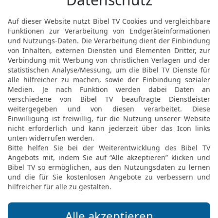
{wären} diese drei Män
[2]
[
spricht der Herr, Herr
,
[4]
retten
; sie allein würd
Öde werden.
17
Oder {wenn} ich das 
und spreche: Schwert, f
Menschen und Vieh ausr
18
und diese drei Männer
lebe, spricht der Herr, He
[4]
Töchter retten
; sondern
19
Oder {wenn} ich die P
Grimm in Blut über es a
auszurotten –
20
und Noah, Daniel und 
ich lebe, spricht der Herr
[5]
Tochter retten
; sie wür