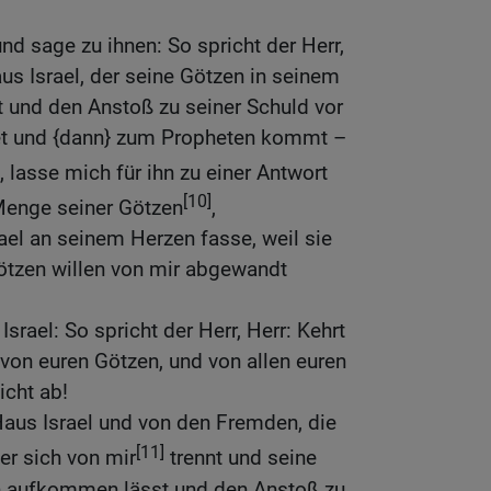
nd sage zu ihnen: So spricht der Herr,
s Israel, der seine Götzen in seinem
und den Anstoß zu seiner Schuld vor
et und {dann} zum Propheten kommt –
, lasse mich für ihn zu einer Antwort
[10]
enge seiner Götzen
,
ael an seinem Herzen fasse, weil sie
Götzen willen von mir abgewandt
rael: So spricht der Herr, Herr: Kehrt
von euren Götzen, und von allen euren
icht ab!
us Israel und von den Fremden, die
[11]
der sich von mir
trennt und seine
n aufkommen lässt und den Anstoß zu