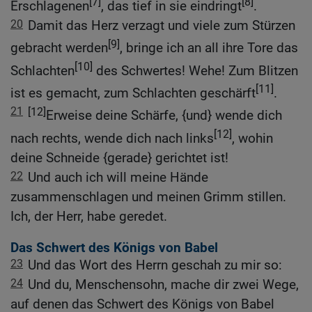
[7]
[8]
Erschlagenen
, das tief in sie eindringt
.
20
Damit das Herz verzagt und viele zum Stürzen
[9]
gebracht werden
, bringe ich an all ihre Tore das
[10]
Schlachten
des Schwertes! Wehe! Zum Blitzen
[11]
ist es gemacht, zum Schlachten geschärft
.
21
[12]
Erweise deine Schärfe, {und} wende dich
[12]
nach rechts, wende dich nach links
, wohin
deine Schneide {gerade} gerichtet ist!
22
Und auch ich will meine Hände
zusammenschlagen und meinen Grimm stillen.
Ich, der Herr, habe geredet.
Das Schwert des Königs von Babel
23
Und das Wort des Herrn geschah zu mir so:
24
Und du, Menschensohn, mache dir zwei Wege,
auf denen das Schwert des Königs von Babel