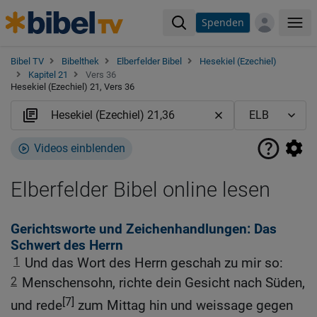
Spenden
Me
Bibel TV
Bibelthek
Elberfelder Bibel
Hesekiel (Ezechiel)
Kapitel 21
Vers 36
Hesekiel (Ezechiel) 21, Vers 36
Videos einblenden
Elberfelder Bibel online lesen
Gerichtsworte und Zeichenhandlungen: Das
Schwert des Herrn
1
Und das Wort des Herrn geschah zu mir so:
2
Menschensohn, richte dein Gesicht nach Süden,
[7]
und rede
zum Mittag hin und weissage gegen