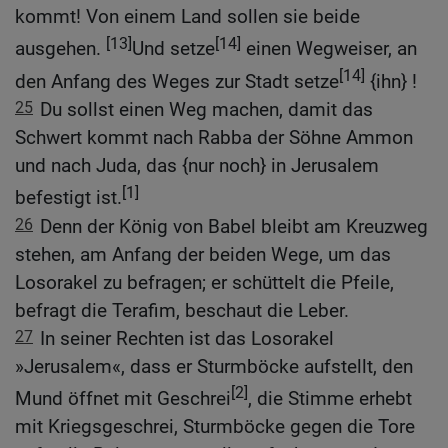
kommt! Von einem Land sollen sie beide
[13]
[14]
ausgehen.
Und setze
einen Wegweiser, an
[14]
den Anfang des Weges zur Stadt setze
{ihn} !
25
Du sollst einen Weg machen, damit das
Schwert kommt nach Rabba der Söhne Ammon
und nach Juda, das {nur noch} in Jerusalem
[1]
befestigt ist.
26
Denn der König von Babel bleibt am Kreuzweg
stehen, am Anfang der beiden Wege, um das
Losorakel zu befragen; er schüttelt die Pfeile,
befragt die Terafim, beschaut die Leber.
27
In seiner Rechten ist das Losorakel
»Jerusalem«, dass er Sturmböcke aufstellt, den
[2]
Mund öffnet mit Geschrei
, die Stimme erhebt
mit Kriegsgeschrei, Sturmböcke gegen die Tore