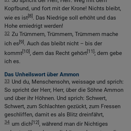
So spricht der Herr, Herr: Weg mit dem
Kopfbund, und fort mit der Krone! Nichts bleibt,
[8]
wie es ist
. Das Niedrige soll erhöht und das
Hohe erniedrigt werden!
32
Zu Trümmern, Trümmern, Trümmern mache
[9]
ich es
. Auch das bleibt nicht – bis der
[10]
[11]
kommt
, dem das Recht gehört
; dem gebe
ich es.
Das Unheilswort über Ammon
33
Und du, Menschensohn, weissage und sprich:
So spricht der Herr, Herr, über die Söhne Ammon
und über ihr Höhnen. Und sprich: Schwert,
Schwert, zum Schlachten gezückt, zum Fressen
geschliffen, damit es als Blitz dreinfährt,
34
[12]
um dich
, während man dir Nichtiges