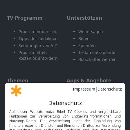
TV Programm
Unterstützen
Programmübersicht
Weitersagen
Tipps der Redaktion
Beten
Sendungen von A-Z
Spenden
Programmheft
Testamentsspende
kostenlos anfordern
Botschafter werden
Themen
Apps & Angebote
Gott und Bibel erklärt
Newsletter
Feiertage
Mobile App
Interviews
Kids App
Neuigkeiten
Smart TV
HbbTV
Bibelthek Online-Bibel