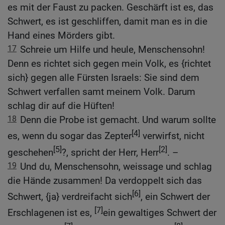
es mit der Faust zu packen. Geschärft ist es, das
Schwert, es ist geschliffen, damit man es in die
Hand eines Mörders gibt.
17
Schreie um Hilfe und heule, Menschensohn!
Denn es richtet sich gegen mein Volk, es {richtet
sich} gegen alle Fürsten Israels: Sie sind dem
Schwert verfallen samt meinem Volk. Darum
schlag dir auf die Hüften!
18
Denn die Probe ist gemacht. Und warum sollte
[4]
es, wenn du sogar das Zepter
verwirfst, nicht
[5]
[2]
geschehen
?, spricht der Herr, Herr
. –
19
Und du, Menschensohn, weissage und schlag
die Hände zusammen! Da verdoppelt sich das
[6]
Schwert, {ja} verdreifacht sich
, ein Schwert der
[7]
Erschlagenen ist es,
ein gewaltiges Schwert der