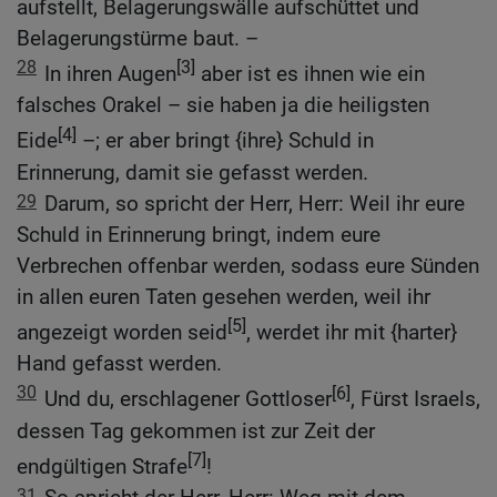
aufstellt, Belagerungswälle aufschüttet und
Belagerungstürme baut. –
28
[3]
In ihren Augen
aber ist es ihnen wie ein
falsches Orakel – sie haben ja die heiligsten
[4]
Eide
–; er aber bringt {ihre} Schuld in
Erinnerung, damit sie gefasst werden.
29
Darum, so spricht der Herr, Herr: Weil ihr eure
Schuld in Erinnerung bringt, indem eure
Verbrechen offenbar werden, sodass eure Sünden
in allen euren Taten gesehen werden, weil ihr
[5]
angezeigt worden seid
, werdet ihr mit {harter}
Hand gefasst werden.
30
[6]
Und du, erschlagener Gottloser
, Fürst Israels,
dessen Tag gekommen ist zur Zeit der
[7]
endgültigen Strafe
!
31