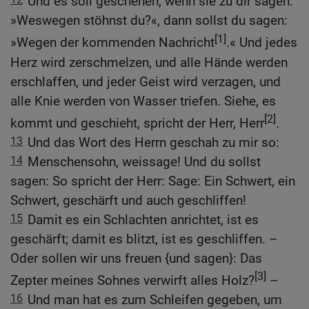
Und es soll geschehen, wenn sie zu dir sagen:
»Weswegen stöhnst du?«, dann sollst du sagen:
[1]
»Wegen der kommenden Nachricht
.« Und jedes
Herz wird zerschmelzen, und alle Hände werden
erschlaffen, und jeder Geist wird verzagen, und
alle Knie werden von Wasser triefen. Siehe, es
[2]
kommt und geschieht, spricht der Herr, Herr
.
13
Und das Wort des Herrn geschah zu mir so:
14
Menschensohn, weissage! Und du sollst
sagen: So spricht der Herr: Sage: Ein Schwert, ein
Schwert, geschärft und auch geschliffen!
15
Damit es ein Schlachten anrichtet, ist es
geschärft; damit es blitzt, ist es geschliffen. –
Oder sollen wir uns freuen {und sagen}: Das
[3]
Zepter meines Sohnes verwirft alles Holz?
–
16
Und man hat es zum Schleifen gegeben, um