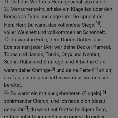
11
Und das Wort des Herrn geschah zu mir so:
12
Menschensohn, erhebe ein Klagelied über den
König von Tyrus und sage ihm: So spricht der
[4]
Herr, Herr: Du warst das vollendete Siegel
,
voller Weisheit und vollkommen an Schönheit,
13
du warst in Eden, dem Garten Gottes; aus
Edelsteinen jeder {Art} war deine Decke: Karneol,
Topas und Jaspis, Türkis, Onyx und Nephrit,
Saphir, Rubin und Smaragd; und Arbeit in Gold
[5]
[5]
waren deine Ohrringe
und deine Perlen
an dir;
am Tag, als du geschaffen wurdest, wurden sie
bereitet.
14
[6]
Du warst ein mit ausgebreiteten {Flügeln}
schirmender Cherub, und ich hatte dich {dazu}
[7]
gemacht
; du warst auf Gottes heiligem Berg,
mitten unter feurigen Steinen gingst du einher.