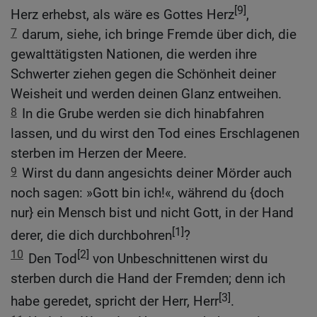
[9]
Herz erhebst, als wäre es Gottes Herz
,
7
darum, siehe, ich bringe Fremde über dich, die
gewalttätigsten Nationen, die werden ihre
Schwerter ziehen gegen die Schönheit deiner
Weisheit und werden deinen Glanz entweihen.
8
In die Grube werden sie dich hinabfahren
lassen, und du wirst den Tod eines Erschlagenen
sterben im Herzen der Meere.
9
Wirst du dann angesichts deiner Mörder auch
noch sagen: »Gott bin ich!«, während du {doch
nur} ein Mensch bist und nicht Gott, in der Hand
[1]
derer, die dich durchbohren
?
10
[2]
Den Tod
von Unbeschnittenen wirst du
sterben durch die Hand der Fremden; denn ich
[3]
habe geredet, spricht der Herr, Herr
.