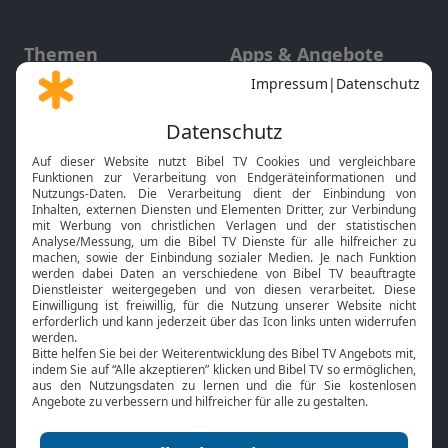
Themen
Apps & Angebote
Gott und Bibel erklärt
Newsletter
Feiertage
Mobile App
Interviews
Kids App
Neuigkeiten
Smart TV
HbbTV
Bibelthek Online-Bibel
Nächster Gottesdienst
Bibel TV
Service
Über uns
Kontakt
Jobs
TV-Empfang
Presse
FAQ
Mediadaten