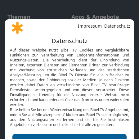
Themen
Apps & Angebote
Gott und Bibel erklärt
Newsletter
Feiertage
Mobile App
Interviews
Kids App
Neuigkeiten
Smart TV
HbbTV
Bibelthek Online-Bibel
Nächster Gottesdienst
Bibel TV
Service
Über uns
Kontakt
Jobs
TV-Empfang
Presse
FAQ
Mediadaten