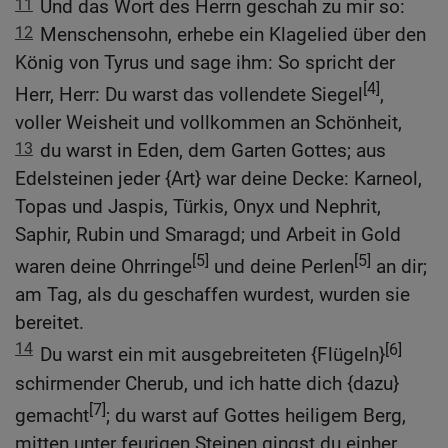
11
Und das Wort des Herrn geschah zu mir so:
12
Menschensohn, erhebe ein Klagelied über den
König von Tyrus und sage ihm: So spricht der
[4]
Herr, Herr: Du warst das vollendete Siegel
,
voller Weisheit und vollkommen an Schönheit,
13
du warst in Eden, dem Garten Gottes; aus
Edelsteinen jeder {Art} war deine Decke: Karneol,
Topas und Jaspis, Türkis, Onyx und Nephrit,
Saphir, Rubin und Smaragd; und Arbeit in Gold
[5]
[5]
waren deine Ohrringe
und deine Perlen
an dir;
am Tag, als du geschaffen wurdest, wurden sie
bereitet.
14
[6]
Du warst ein mit ausgebreiteten {Flügeln}
schirmender Cherub, und ich hatte dich {dazu}
[7]
gemacht
; du warst auf Gottes heiligem Berg,
mitten unter feurigen Steinen gingst du einher.