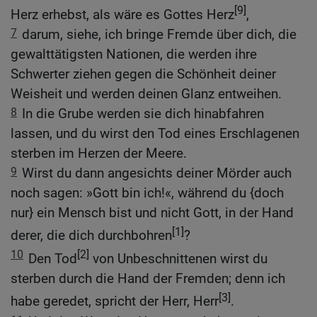
[9]
Herz erhebst, als wäre es Gottes Herz
,
7
darum, siehe, ich bringe Fremde über dich, die
gewalttätigsten Nationen, die werden ihre
Schwerter ziehen gegen die Schönheit deiner
Weisheit und werden deinen Glanz entweihen.
8
In die Grube werden sie dich hinabfahren
lassen, und du wirst den Tod eines Erschlagenen
sterben im Herzen der Meere.
9
Wirst du dann angesichts deiner Mörder auch
noch sagen: »Gott bin ich!«, während du {doch
nur} ein Mensch bist und nicht Gott, in der Hand
[1]
derer, die dich durchbohren
?
10
[2]
Den Tod
von Unbeschnittenen wirst du
sterben durch die Hand der Fremden; denn ich
[3]
habe geredet, spricht der Herr, Herr
.