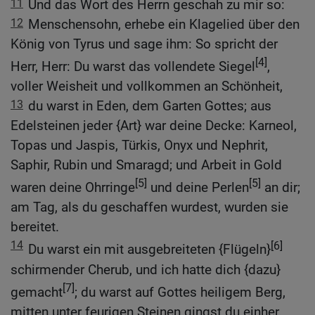
11
Und das Wort des Herrn geschah zu mir so:
12
Menschensohn, erhebe ein Klagelied über den
König von Tyrus und sage ihm: So spricht der
[4]
Herr, Herr: Du warst das vollendete Siegel
,
voller Weisheit und vollkommen an Schönheit,
13
du warst in Eden, dem Garten Gottes; aus
Edelsteinen jeder {Art} war deine Decke: Karneol,
Topas und Jaspis, Türkis, Onyx und Nephrit,
Saphir, Rubin und Smaragd; und Arbeit in Gold
[5]
[5]
waren deine Ohrringe
und deine Perlen
an dir;
am Tag, als du geschaffen wurdest, wurden sie
bereitet.
14
[6]
Du warst ein mit ausgebreiteten {Flügeln}
schirmender Cherub, und ich hatte dich {dazu}
[7]
gemacht
; du warst auf Gottes heiligem Berg,
mitten unter feurigen Steinen gingst du einher.