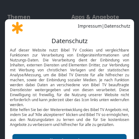
Themen
Apps & Angebote
Gott und Bibel erklärt
Newsletter
Feiertage
Mobile App
Interviews
Kids App
Neuigkeiten
Smart TV
HbbTV
Bibelthek Online-Bibel
Nächster Gottesdienst
Bibel TV
Service
Über uns
Kontakt
Jobs
TV-Empfang
Presse
FAQ
Mediadaten