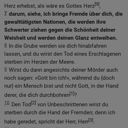
[9]
Herz erhebst, als wäre es Gottes Herz
,
7
darum, siehe, ich bringe Fremde über dich, die
gewalttätigsten Nationen, die werden ihre
Schwerter ziehen gegen die Schönheit deiner
Weisheit und werden deinen Glanz entweihen.
8
In die Grube werden sie dich hinabfahren
lassen, und du wirst den Tod eines Erschlagenen
sterben im Herzen der Meere.
9
Wirst du dann angesichts deiner Mörder auch
noch sagen: »Gott bin ich!«, während du {doch
nur} ein Mensch bist und nicht Gott, in der Hand
[1]
derer, die dich durchbohren
?
10
[2]
Den Tod
von Unbeschnittenen wirst du
sterben durch die Hand der Fremden; denn ich
[3]
habe geredet, spricht der Herr, Herr
.