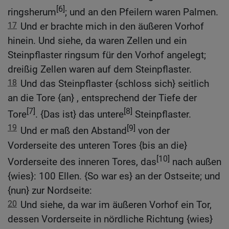
[6]
ringsherum
; und an den Pfeilern waren Palmen.
17
Und er brachte mich in den äußeren Vorhof
hinein. Und siehe, da waren Zellen und ein
Steinpflaster ringsum für den Vorhof angelegt;
dreißig Zellen waren auf dem Steinpflaster.
18
Und das Steinpflaster {schloss sich} seitlich
an die Tore {an} , entsprechend der Tiefe der
[7]
[8]
Tore
. {Das ist} das untere
Steinpflaster.
19
[9]
Und er maß den Abstand
von der
Vorderseite des unteren Tores {bis an die}
[10]
Vorderseite des inneren Tores, das
nach außen
{wies}: 100 Ellen. {So war es} an der Ostseite; und
{nun} zur Nordseite:
20
Und siehe, da war im äußeren Vorhof ein Tor,
dessen Vorderseite in nördliche Richtung {wies}