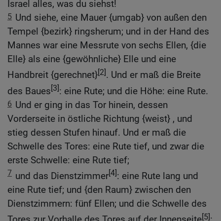
Israel alles, was du siehst!
5
Und siehe, eine Mauer {umgab} von außen den
Tempel {bezirk} ringsherum; und in der Hand des
Mannes war eine Messrute von sechs Ellen, {die
Elle} als eine {gewöhnliche} Elle und eine
[2]
Handbreit {gerechnet}
. Und er maß die Breite
[3]
des Baues
: eine Rute; und die Höhe: eine Rute.
6
Und er ging in das Tor hinein, dessen
Vorderseite in östliche Richtung {weist} , und
stieg dessen Stufen hinauf. Und er maß die
Schwelle des Tores: eine Rute tief, und zwar die
erste Schwelle: eine Rute tief;
7
[4]
und das Dienstzimmer
: eine Rute lang und
eine Rute tief; und {den Raum} zwischen den
Dienstzimmern: fünf Ellen; und die Schwelle des
[5]
Tores zur Vorhalle des Tores auf der Innenseite
: