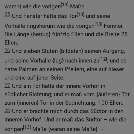
[13]
waren} wie die vorigen
Maße.
25
[14]
Und Fenster hatte das Tor
und seine
[13]
Vorhalle ringsherum wie die vorigen
Fenster.
Die Länge {betrug} fünfzig Ellen und die Breite 25
Ellen.
26
Und sieben Stufen {bildeten} seinen Aufgang,
[12]
und seine Vorhalle {lag} nach innen zu
; und es
hatte Palmen an seinen Pfeilern, eine auf dieser
und eine auf jener Seite.
27
Und ein Tor hatte der innere Vorhof in
südlicher Richtung; und er maß vom {äußeren} Tor
zum {inneren} Tor in der Südrichtung: 100 Ellen.
28
Und er brachte mich durch das Südtor in den
inneren Vorhof. Und er maß das Südtor – wie die
[13]
vorigen
Maße {waren seine Maße} –