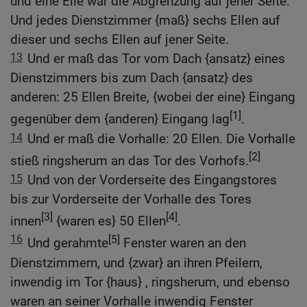
und eine Elle war die Abgrenzung auf jener Seite.
Und jedes Dienstzimmer {maß} sechs Ellen auf
dieser und sechs Ellen auf jener Seite.
13
Und er maß das Tor vom Dach {ansatz} eines
Dienstzimmers bis zum Dach {ansatz} des
anderen: 25 Ellen Breite, {wobei der eine} Eingang
[1]
gegenüber dem {anderen} Eingang lag
.
14
Und er maß die Vorhalle: 20 Ellen. Die Vorhalle
[2]
stieß ringsherum an das Tor des Vorhofs.
15
Und von der Vorderseite des Eingangstores
bis zur Vorderseite der Vorhalle des Tores
[3]
[4]
innen
{waren es} 50 Ellen
.
16
[5]
Und gerahmte
Fenster waren an den
Dienstzimmern, und {zwar} an ihren Pfeilern,
inwendig im Tor {haus} , ringsherum, und ebenso
waren an seiner Vorhalle inwendig Fenster