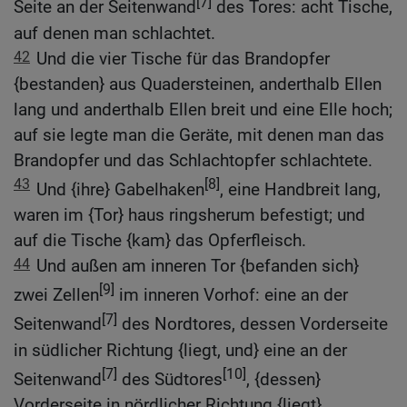
[7]
Seite an der Seitenwand
des Tores: acht Tische,
auf denen man schlachtet.
42
Und die vier Tische für das Brandopfer
{bestanden} aus Quadersteinen, anderthalb Ellen
lang und anderthalb Ellen breit und eine Elle hoch;
auf sie legte man die Geräte, mit denen man das
Brandopfer und das Schlachtopfer schlachtete.
43
[8]
Und {ihre} Gabelhaken
, eine Handbreit lang,
waren im {Tor} haus ringsherum befestigt; und
auf die Tische {kam} das Opferfleisch.
44
Und außen am inneren Tor {befanden sich}
[9]
zwei Zellen
im inneren Vorhof: eine an der
[7]
Seitenwand
des Nordtores, dessen Vorderseite
in südlicher Richtung {liegt, und} eine an der
[7]
[10]
Seitenwand
des Südtores
, {dessen}
Vorderseite in nördlicher Richtung {liegt}.