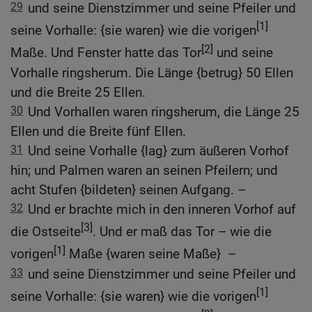
29
und seine Dienstzimmer und seine Pfeiler und
[1]
seine Vorhalle: {sie waren} wie die vorigen
[2]
Maße. Und Fenster hatte das Tor
und seine
Vorhalle ringsherum. Die Länge {betrug} 50 Ellen
und die Breite 25 Ellen.
30
Und Vorhallen waren ringsherum, die Länge 25
Ellen und die Breite fünf Ellen.
31
Und seine Vorhalle {lag} zum äußeren Vorhof
hin; und Palmen waren an seinen Pfeilern; und
acht Stufen {bildeten} seinen Aufgang. –
32
Und er brachte mich in den inneren Vorhof auf
[3]
die Ostseite
. Und er maß das Tor – wie die
[1]
vorigen
Maße {waren seine Maße} –
33
und seine Dienstzimmer und seine Pfeiler und
[1]
seine Vorhalle: {sie waren} wie die vorigen