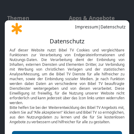
Themen
Apps & Angebote
Gott und Bibel erklärt
Newsletter
Feiertage
Mobile App
Interviews
Kids App
Neuigkeiten
Smart TV
HbbTV
Bibelthek Online-Bibel
Nächster Gottesdienst
Bibel TV
Service
Über uns
Kontakt
Jobs
TV-Empfang
Presse
FAQ
Mediadaten