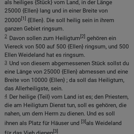
als heiliges {Stück} vom Land, in der Länge
25000 {Ellen} lang und in einer Breite von
[1]
20000
{Ellen}. Die soll heilig sein in ihrem
ganzen Gebiet ringsum.
2
[2]
Davon sollen zum Heiligtum
gehören ein
Viereck von 500 auf 500 {Ellen} ringsum, und 500
Ellen Weideland hat es ringsum.
3
Und von diesem abgemessenen Stück sollst du
eine Länge von 25000 {Ellen} abmessen und eine
Breite von 10000 {Ellen} ; da soll das Heiligtum,
das Allerheiligste, sein.
4
Der heilige {Teil} vom Land ist es; den Priestern,
die am Heiligtum Dienst tun, soll es gehören, die
nahen, um dem Herrn zu dienen. Und es soll
[3]
ihnen als Platz für Häuser und
als Weideland
[3]
für das Vieh dienen
.