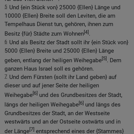
5
Und {ein Stück von} 25000 {Ellen} Länge und
10000 {Ellen} Breite soll den Leviten, die am
Tempelhaus Dienst tun, gehören, ihnen zum
[4]
Besitz {für} Städte zum Wohnen
.
6
Und als Besitz der Stadt sollt ihr {ein Stück von}
5000 {Ellen} Breite und 25000 {Ellen} Länge
[5]
geben, entlang der heiligen Weihegabe
. Dem
ganzen Haus Israel soll es gehören.
7
Und dem Fürsten {sollt ihr Land geben} auf
dieser und auf jener Seite der heiligen
[6]
Weihegabe
und des Grundbesitzes der Stadt,
[6]
längs der heiligen Weihegabe
und längs des
Grundbesitzes der Stadt, an der Westseite
westwärts und an der Ostseite ostwärts und in
[7]
der Länge
entsprechend eines der {Stammes}