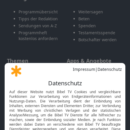
Programmübersicht
Weitersagen
Tipps der Redaktion
Beten
Sendungen von A-Z
Spenden
Programmheft
Testamentsspende
kostenlos anfordern
Botschafter werden
Themen
Apps & Angebote
Gott und Bibel erklärt
Newsletter
Feiertage
Mobile App
Interviews
Kids App
Neuigkeiten
Smart TV
HbbTV
Bibelthek Online-Bibel
Nächster Gottesdienst