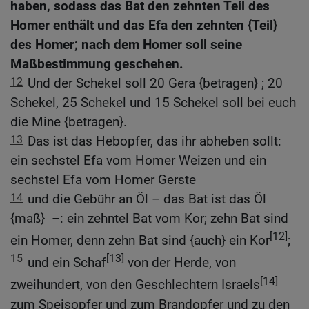
haben, sodass das Bat den zehnten Teil des
Homer enthält und das Efa den zehnten {Teil}
des Homer; nach dem Homer soll seine
Maßbestimmung geschehen.
12
Und der Schekel soll 20 Gera {betragen} ; 20
Schekel, 25 Schekel und 15 Schekel soll bei euch
die Mine {betragen}.
13
Das ist das Hebopfer, das ihr abheben sollt:
ein sechstel Efa vom Homer Weizen und ein
sechstel Efa vom Homer Gerste
14
und die Gebühr an Öl – das Bat ist das Öl
{maß} –: ein zehntel Bat vom Kor; zehn Bat sind
[12]
ein Homer, denn zehn Bat sind {auch} ein Kor
;
15
[13]
und ein Schaf
von der Herde, von
[14]
zweihundert, von den Geschlechtern Israels
zum Speisopfer und zum Brandopfer und zu den