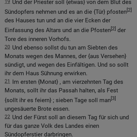
19
Und der Priester soll {etwas} von dem Blut des
[2]
Sündopfers nehmen und es an die {Tür} pfosten
des Hauses tun und an die vier Ecken der
[2]
Einfassung des Altars und an die Pfosten
der
Tore des inneren Vorhofs.
20
Und ebenso sollst du tun am Siebten des
Monats wegen des Mannes, der {aus Versehen}
sündigt, und wegen des Einfältigen. Und so sollt
ihr dem Haus Sühnung erwirken.
21
Im ersten {Monat} , am vierzehnten Tag des
Monats, sollt ihr das Passah halten, als Fest
[3]
{sollt ihr es feiern} ; sieben Tage soll man
ungesäuerte Brote essen.
22
Und der Fürst soll an diesem Tag für sich und
für das ganze Volk des Landes einen
Sündopferstier darbringen.